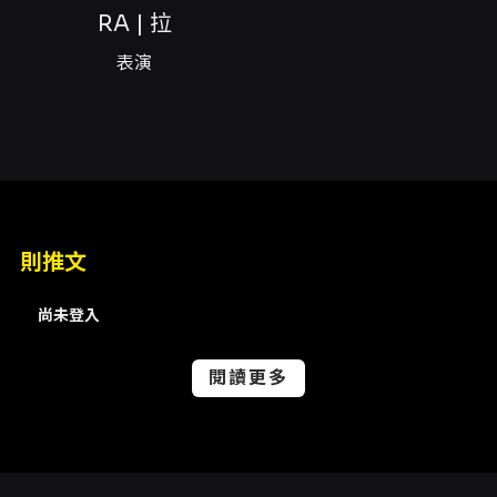
號3樓（柱 THE PILLARS）。 - 容量資訊：活動
RA | 拉
頁面顯示總量 200（頁面亦顯示當前報名數 0 /
200）。 - 若需聯絡主辦單位或詢問活動問題，
表演
請使用活動頁面中的「聯絡主辦單位」功能
（KKTIX 提供的聯絡連結）。 - 活動頁面同時提
供行事曆匯出（iCal/Outlook）與 Google 日
曆範本，建議以主辦頁面資訊為準以掌握時間變
動或公告。
則推文
尚未登入
閱讀更多