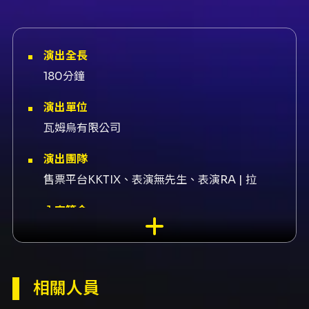
演出全長
180分鐘
演出單位
瓦姆烏有限公司
演出團隊
售票平台KKTIX、表演無先生、表演RA | 拉
內容簡介
無先生 Mr.Noproperty｜《台北404 NOT
FUN》台中專場 如果是你，你會選擇哪一首歌，
放進這張送往宇宙的唱片？ 活動以 1977 年
NASA 發射金唱片的概念發想，討論音樂與人類
相關人員
情感的關聯。《台北404 NOT FUN》呈現如瓶
中信與一段留在宇宙中的雜訊，邀請聽眾一同留