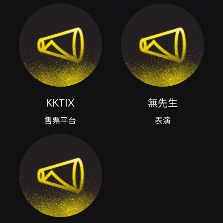
下聲音並讓它漂向遠方。 表演資訊： - 藝人：無
先生（Mr.Noproperty） - 共演樂團：
RA（拉） - 日期：2026/07/04（週六） - 時
間：19:30 開放入場 / 20:00 演出開始（活動頁
面行事曆標示時段為 19:00–22:00） - 地點：
柱 THE PILLARS（台中篤行路13號3樓） - 票
價：預售單人票 TWD 500；現場票 TWD 600
- 容量：活動頁面顯示總量為 200，當前報名數
在頁面為 0 / 200（以主辦頁面資訊為準） 票券
KKTIX
無先生
與行事曆： - 購票／報名連結（頁面提供前往
KKTIX 的報名按鈕） - iCal/Outlook 行事曆：
售票平台
表演
https://thepillars.kktix.cc/events/mrnoproperty1
- Google 日曆範本連結可由活動頁面使用 說明
中保留主辦提供的活動文案與創意構想（包含
NASA 與《Johnny B. Goode》的參照）。
注意事項
- 入場時間：19:30 開放入場，20:00 準時開
始。 - 票價說明：預售票 TWD 500；活動當日
現場票 TWD 600。 - 場地地址：台中篤行路13