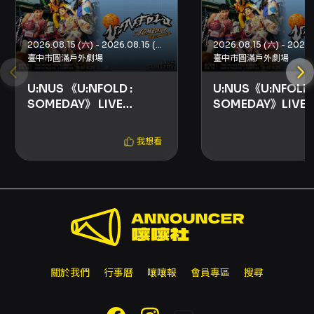
FamiPort（手續費每筆 NT$30，4 張為限）。
若選擇全家取票，購買當天請勿立刻前往取票以
免系統忙碌，票券在演出前皆可取票。 退票規定
2026.08.15 (六) - 2026.08.15 (六)
- 本節目採文化部「藝文表演票券」定型化契約
臺中市圓滿戶外劇場
臺中市圓滿戶外劇場
方案二：購票後 3 日內（不含購票日）可申請退
票，第 4 日起不受理退換票。退票將酌收票面金
U:NUS 《U:NFOLD :
U:NUS《U:NFOLD 
額 5% 手續費。實體票需郵寄回 KKTIX 辦理退票
SOMEDAY》 LIVE
SOMEDAY》LIVE
程序，未取票與已取票退票程序與表單有所不
CONCERT
CONCERT
同，請依 KKTIX 指示辦理。 其他重要事項 - 演
出現場將進行攝影、錄影及錄音，素材可能包含
我想看
觀眾肖像、聲音及影像，作為活動紀錄、新聞報
導、宣傳推廣或官方平台使用；購票及入場即代
表知悉並同意上述使用安排。 - 為維護票券交易
安全，請勿於非 KKTIX 正式授權通路購票或透過
陌生代購，主辦單位與售票單位無法保證非正式
管道票券之真實性。 官方與社群 - 官方
Instagram：
https://instagram.com/unus__official - 官
關於我們
行事曆
嚷嚷報
會員專區
搜尋
方 YouTube：
https://youtube.com/@UNUS_official - 官
方 Facebook：