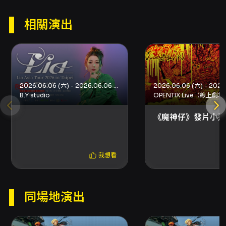
誤。 - 若票券姓名或身分證字號有誤，於規定期
間可申請「實名制票券資料更正」（每張票券僅
相關演出
限更正一次，KKTIX 酌收每張 NT$200 資料處
理費）；若兩項皆錯誤或已取票則無法修改，逾
期或不符規定則僅能依退票規則辦理。 - 每一身
分證字號限持一張票券驗票入場，一人一票，入
場時將核對票券姓名與有效附照片證件（不接受
影本或截圖）。14 歲以下孩童請攜帶健保卡，海
2026.06.06 (六) - 2026.06.06 (六)
外人士請攜帶護照。 身心障礙票券登記 - 身心障
B.Y studio
OPENTIX Live（線上劇場
礙席採線上登記訂購（2026/06/26 20:00 開放
《魔神仔》發片小巡
登記），每位身心障礙人士含必要陪同者最多可
購買 2 張，需於表單上傳身心障礙證明影本，
KKTIX 依收件順序處理，張數有限，售完為止。
購票與取票說明 - 購票平台：KKTIX（本節目網
我想看
站購票僅接受已完成手機與電子郵件驗證之會員
購買）。建議購票前先註冊會員並完成手機與電
子郵件驗證。 - 每筆訂單限購 4 張。付款方式：
同場地演出
信用卡（VISA/MASTER/JCB）、ATM 虛擬帳
號等（部分付款方式與限制請參閱 KKTIX 資
訊）。 - 取票方式包含：全家便利商店