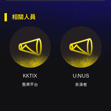
演出團隊
售票平台KKTIX、表演者U:NUS
相關人員
內容簡介
活動說明 U:NUS《U:NFOLD : SOMEDAY》
LIVE CONCERT 為 U:NUS 的現場演出，主題
以「展開、 unfolding」為概念，敘述過去、現
在與未來的情感歷程。演出由滾石國際音樂股份
有限公司主辦，協辦單位為台灣滾石音樂經紀股
份有限公司。 演出資訊 - 演出日期：
2026/08/15（六） - 開演時間：18:30 - 演出時
長：約120分鐘（正式演出時長為約 120 分鐘）
- 演出地點：台中圓滿戶外劇場（Taichung
KKTIX
U:NUS
Fulfillment Amphitheatre） - 演出地址：台中
市南屯區文心路一段289號 票務與票價（搶先降
售票平台
表演者
落預售，預售階段採實名制） - 預售啟售：
2026/06/26（五）20:00，購票請至 KKTIX。
- 票價（預售、含 LED 造型手環）： - 跳跳星人
站席：NT$3,580（站席，依票面序號入場；享
限量福利加購資格，名額200組） - 尖叫星人 座