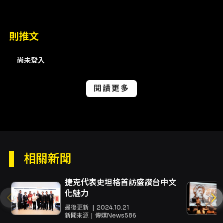
席：NT$3,580（依座位號碼入座；享限量福利
加購資格，名額25組） - 嗶波星人 座席：
NT$2,580（依座位號碼入座） - 身障席（輪椅
則推文
席平台）：NT$1,290（依座位號碼入座，身障
席享有與嗶波星人相同福利內容） 票區福利與加
尚未登入
購 - 所有票價皆包含 LED 造型手環（單只）。活
動福利包含：1:1 合照抽獎、Sound Check、
Hi-Bye、隨機小卡、LED 造型手環，詳細各票
閱讀更多
區對應福利與抽獎辦法請參見活動頁附圖與官方
社群公告。 - 跳跳星人與尖叫星人票區若欲購買
粉絲福利加購（數量有限），購票時請選擇含加
購之選項；加購成功者當日憑票兌換對應福利。
已加購者視為取得 1:1 合照權益，該票券不再列入
抽獎名單。 - 加購福利不得單獨退票。Sound
相關新聞
Check 與合照於開演前進行，Hi-Bye 於演出結
束後進行；詳細流程將於官方社群公告。 實名制
捷克代表史坦格首訪盛讚台中文
與身分驗證（搶先降落預售） - 搶先降落預售階
化魅力
段採實名制購票：購票時請在每張票券填寫「姓
名」、「手機」與「身分證字號（海外觀眾填護
最後更新
2024.10.21
新聞來源
傳媒News586
照號碼）」等入場資料，並於送出前確認正確無