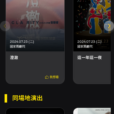
或有限張數折扣，可能無法於超商購買，請以購
票頁面說明為準。 - 分銷點與國內郵寄：分銷點
取票與國內郵寄（另收 50 元郵資）亦可選擇，
實際取票方式請依結帳頁面顯示為準。為維護觀
賞權益，請儘早完成取票程序。 折扣資訊： - 身
心障礙人士及陪同者 1 名購票可享 5 折優待；入
場時應出示身心障礙手冊，陪同者需與身障者同
2024.07.23 (二)
2024.07.23 (二)
時入場以享折扣。 退換票與注意事項： - 退票期
國家兩廳院
國家兩廳院
限：最遲須在演出日 10 日前（不含演出日）辦
理，逾期恕無法受理。例：演出日為 6/29，最後
澄澈
這一年這一夜
退票期限為 6/19。請務必於期限內提出申請。 -
退票手續費：每張退票收取票面售價 10% 手續
費。換票視同退票，需退票後重新購買。 - 線上
申請方式：以信用卡、行動支付或文化幣全額支
我想看
付購票者，請使用 OPENTIX 線上退訂單功能辦
理（會員 > 訂單紀錄 > 點入要退訂之訂單 > 按
「退訂單」）。留意每日 23:30-00:00 系統結
同場地演出
算暫停服務時段。 - ATM 轉帳或現金購票：請依
OPENTIX 指示填寫退票申請並附上存摺照片辦
理，符合規定者將於 3 個工作日內執行退票作