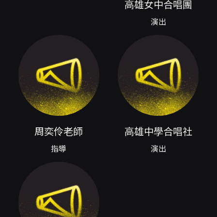
高雄女中合唱團
中活耀，累積深厚合唱經驗；團隊已連續十一年
榮獲全國學生音樂比賽南區優等第一名，並於
演出
2024、2025年連續獲得南區特優的佳績。本次
音樂會特別邀請高雄中學合唱社擔任演唱嘉賓，
兩校合唱力量同台，將呈現青春合唱的多樣風貌
與和聲色彩。 節目曲目涵蓋多元風格，從西洋傳
統民謠（如 Shenandoah）、合唱曲目（In the
Valley、Dance!、Refuge 等），到抒情曲與台
灣語或本地語彙的歌曲（例如 橄欖樹、恰似你的
溫柔、千風之歌），以及其他具有表現力的合唱
編曲（Beau soir、Viva!、Sih'r Khalaq、城南
送別、長空下的獨白等）。曲目的編排意在讓觀
周奕伶老師
高雄中學合唱社
眾從音樂中體會青春的多層情感：懷鄉、希冀、
歡愉與沉思。舞台上，女高中生們以合唱為筆、
指導
演出
音符為墨，透過合聲與音色的變化，展現團體基
本功、音樂詮釋及舞台合作的成熟度。 對於觀眾
而言，此場演出具有多重聆聽價值。首先，可感
受青年合唱團在發聲、音準、和聲平衡與表情詮
釋上的整體訓練成果；其次，曲目跨越古典、現
代合唱與流行／民謠改編，能讓各年齡層聽眾在