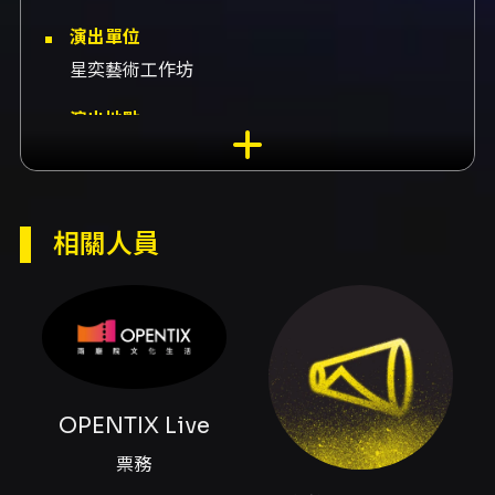
演出單位
星奕藝術工作坊
演出地點
高雄市文化局-高雄市音樂館-演奏廳 高雄市鹽埕
區河西路99號
演出團隊
相關人員
票務OPENTIX Live、演出高雄女中合唱團、指
導周奕伶老師、演出高雄中學合唱社、嘉賓高雄
中學合唱社
內容簡介
《曦‑Solis Oriens》高雄女中合唱音樂會，是由
OPENTIX Live
高雄女中合唱團在周奕伶老師帶領下，以青春歌
聲呈現的合唱專場。高雄女中合唱團是一群熱愛
票務
歌唱的學生團體，長期在校內外合唱活動與比賽