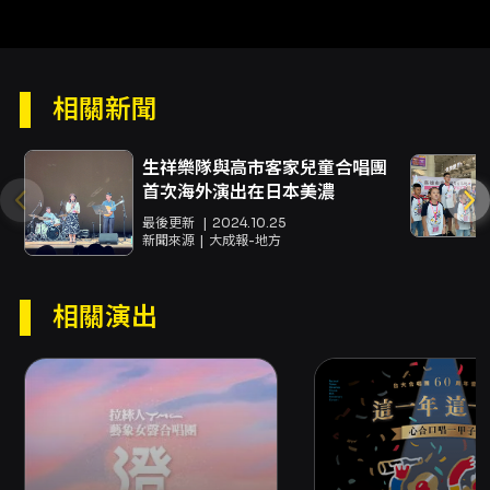
合唱呈現。
注意事項
入場與演出相關注意事項： - 入場時間：演出前
相關新聞
30分鐘開放入場，請提早到場完成票券驗證與入
座。演出全長：約120分鐘，包含中場休息。演
生祥樂隊與高市客家兒童合唱團
出中同步錄影，入場即視為同意可能出現在錄影
首次海外演出在日本美濃
畫面中。 票務與購票方式： - 售票平台：本場次
於 OPENTIX 平台販售，並提供電子票。主辦方
最後更新
2024.10.25
同時提供分銷點與超商通路取票／購票服務。 -
新聞來源
大成報-地方
線上購買：可使用信用卡、Apple Pay、
Google Pay、ATM 轉帳等方式（購票前請先加
入 OPENTIX 會員）。若節目折扣方案註明需使
相關演出
用文化幣折抵，該折扣僅限網路購買。每日系統
結算時間 23:30-00:00 期間暫停部分線上服
務，請留意交易時間。 - 超商購買：7-ELEVEN
ibon、全家 FamiPort、萊爾富 Life-ET 提供現
金購票（採電腦自動選位，每筆訂單至多可訂購
／領取 8 張票券，每張票券須於超商支付 10 元
手續費）。若節目含輪椅席、陪同席、優惠套票