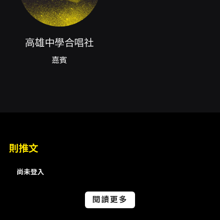
熟悉與新穎之間建立共鳴；再者，邀請高雄中學
合唱社同台，提供對比與互補的聲音質地，讓聽
眾看到同區青少年合唱團體在編曲選材與詮釋上
的不同面貌。整場演出安排約120分鐘（含中場
高雄中學合唱社
休息），適合家庭、師生、合唱愛好者與一般音
樂會觀眾前來觀賞。 本場次演出於高雄市音樂館
嘉賓
舉行，演出當晚會同步錄影，提醒觀眾演出中將
有錄影畫面出現。主辦單位並提供電子票服務，
票價為單一票價300元（詳見販售與取票資
訊）。演出不僅是學生舞台經驗的累積，也是展
示校園音樂教育成果的重要時刻；對於關心青少
年音樂教育、合唱推廣與地方合唱生態的聽眾，
這場音樂會是一次聆賞年輕合唱力量、觀察合唱
教育成果與感受青春風貌的好機會。 購票與入場
則推文
方面，建議提早購票並於演出前30分鐘入場，以
確保取票與入座流程順利。若觀眾有特別觀賞需
尚未登入
求或身心障礙相關的優待，請依票務頁面與主辦
公告辦理。本節目由星奕藝術工作坊主辦，並透
過 OPENTIX 提供售票平台與取票相關服務。演
閱讀更多
出曲目完整清單會在節目當日依現場公布為準，
觀眾可期待包含該場次節目單所列之各首曲目與