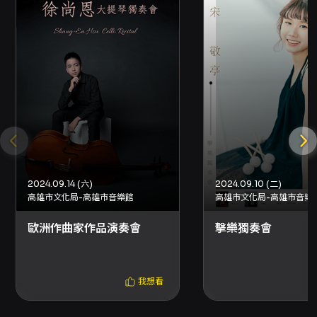
業。 - 已取紙本票者：可選擇臨櫃退票或郵寄退
票（郵寄以郵戳為憑）。臨櫃退票請至
OPENTIX 臺北、臺中、臺南、高雄四大服務處
辦理；郵寄退票須在退票期限前掛號郵寄至
OPENTIX 退票小組（郵寄地址與後續流程請依
OPENTIX 公告為準）。 - 退票款項處理：刷卡
購買之票款將退回原刷卡帳戶；ATM 或現金付款
之票款退回作業將依 OPENTIX 指示轉帳至所提
供之存摺帳戶。 其他注意事項： - 若購票時使用
文化幣或點數折抵，退票時系統將先退還折抵之
文化幣並依序退還點數，退票手續費將於退款前
扣除。若已使用之文化幣或點數逾有效期限，
2024.09.14 (六)
2024.09.10 (二)
OPENTIX 將無法返還或展延。 - 優惠組合或套
高雄市文化局-高雄市音樂館
高雄市文化局-高雄市音樂
票退票請依該套票頁面規定辦理，套票退票需整
套辦理，或依套票頁面之特殊規定處理。 聯絡資
歐洲作曲家作品演奏會
擊樂獨奏會
訊： - 主辦：星奕藝術工作坊，聯絡電話 0973-
198800。 - OPENTIX 客服：02-3393-
9888（若使用郵寄退票或需客服協助，可依
我想看
OPENTIX 指示聯絡）。