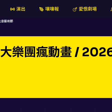
演出
嚷嚷報
愛恨劇場
生音藝術節
樂團瘋動畫 / 20