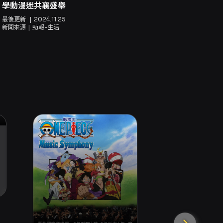
學動漫迷共襄盛舉
最後更新
20
新聞來源
大成
最後更新
2024.11.25
新聞來源
勁報-生活
蘆洲功學社音樂廳