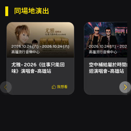
是否成功，請至 KKTIX 會員帳戶的「訂單」查
同場地演出
詢；若查無訂單或收到逾期取消通知，表示交易
未成功，請重新購票。 - 特別提醒：本場演出全
程以英文演出，節目含高解析動畫片段與現場管
弦樂演出，請提前安排入場時間並遵守場館規
定。
2026.10.24 (六) - 2026.10.24 (六)
2026.10.24 (六) - 2026.
高雄流行音樂中心
高雄流行音樂中心
尤雅- 2026《往事只能回
空中補給屬於時間的
味》演唱會-高雄站
迴演唱會-高雄站
我想看