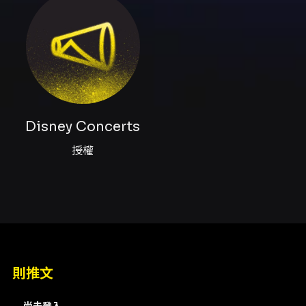
《小美人魚》、《獅子王》、《奇幻魔法屋》
（Encanto）等多部經典時刻與重要曲目。 演出
語言：本場演出全程以英語演出（Performed
entirely in English）。 演出場次與地點： -
2026-10-25 13:00，高雄流行音樂中心 海音館
（高雄市鹽埕區真愛路1號） - 2026-10-25
16:30，高雄流行音樂中心 海音館（高雄市鹽埕
區真愛路1號） 售票資訊： - 門票正式開售：
2026-06-22 12:00（KKTIX系統） - 票價：
Disney Concerts
NT$3580、NT$3180、NT$2780、
授權
NT$2480、NT$2180、NT$1180（視線不良
區）；身障票 NT$1380、NT$1090 - 購票通
路：KKTIX 官網及全台全家便利商店
FamiPort（FamiPort 為自動配位） - 每位
KKTIX 會員限購 4 張；全家 FamiPort 每筆訂單
限購 4 張 購票與取票提醒： - KKTIX 網站購票
請先完成手機號碼與電子郵件地址驗證，建議於
會員設定中預填姓名與手機以加速購票流程。 -
KKTIX 網站購票可選擇自行選位或電腦配位；
則推文
FamiPort 為自動配位，若需自行選位請於網站
購票。 - 付款方式示範：信用卡（VISA／
尚未登入