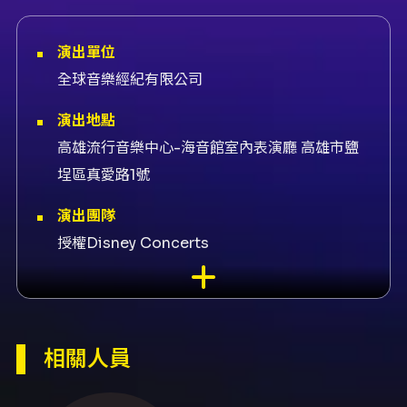
演出單位
全球音樂經紀有限公司
演出地點
高雄流行音樂中心-海音館室內表演廳 高雄市鹽
埕區真愛路1號
演出團隊
授權Disney Concerts
內容簡介
誠摯邀請觀眾參加「Disney in Concert Once
Upon a Time」，一場結合迪士尼經典動畫高解
析影像片段與現場管弦樂及四位百老匯級歌手的
相關人員
音樂會。節目將挑選並重現《魔髮奇緣》、《魔
雪奇緣》、《美女與野獸》、《仙履奇緣》、