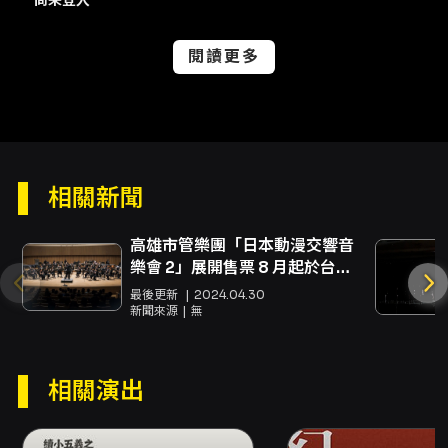
MASTER／JCB）及 ATM 虛擬帳號。部分付款
方式（如 ATM）限台灣金融機構帳戶，且單筆超
閱讀更多
過 NT$30,000 無法選擇 ATM 付款。 - 全家取
票（FamiPort）開放取票時間為活動前 7 天
起；若選擇全家取票請於開放取票期間前往列印
並付款完成。 身心障礙票券說明： - 身障票僅限
KKTIX 網站購票，請務必於活動啟售前一日完成
「身心障礙者身份認證」。 - 每位身心障礙人士
含必要陪同者限購最多 2 張（需通過主管機關身
相關新聞
分認證始能購買陪同席票）。 - 進場需出示身心
障礙證明正本，陪同者須一同入場。 授權說明：
高雄市管樂團「日本動漫交響音
本節目演出內容由 Disney Concerts 授權呈現
樂會 2」展開售票 8 月起於台
（Presentation authorized by Disney
南、台中、高雄展開巡演
最後更新
2024.04.30
Concerts © All rights reserved.）。
新聞來源
無
注意事項
- 退／換票規定（依文化部藝文表演票券定型化
相關演出
契約採方案二）：購買票券後 3 日內（不含購票
日）可申請退票，超過期限不受理；退票將酌收
票面金額 5% 手續費。 - 範例：2026/06/22 購