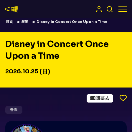
嚷嚷社
首頁
演出
Disney in Concert Once Upon a Time
Disney in Concert Once
Upon a Time
2026.10.25 (日)
購票去
音樂