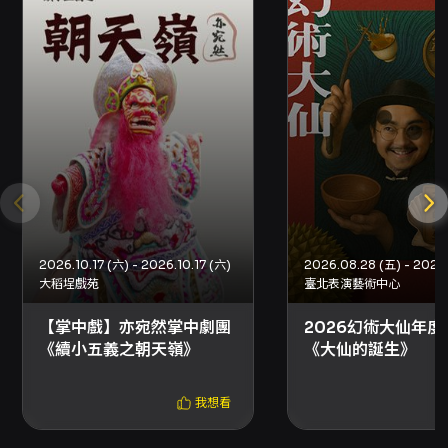
票者，退票截止日為 2026/06/25（含）；自
2026/06/26 起不再受理退票。 - 未取票退票需
依 KKTIX 指示填寫退票表單並按規定退款至原付
款帳戶；已取票（實體票券）退票需以掛號郵寄
票券與申請書至 KKTIX 指定地址。 - 購票安全提
醒：請勿於拍賣或非 KKTIX 正式授票通路購票或
透過陌生代購，避免詐騙或票券真實性疑慮；以
非正當方式加價轉售票券可能觸法。 - 入場與票
券相關： - 一人一票、憑票入場；票券視同有價
證券，如遺失、破損或燒毀恕不補發（主辦單位
將依相關規定處理票券毀損/遺失情形，詳洽
KKTIX 客服）。 - 觀眾入場後如發現視線受阻，
2026.10.17 (六) - 2026.10.17 (六)
請於演出開始後 10 分鐘內向現場工作人員反映；
大稻埕戲苑
臺北表演藝術中心
逾期視同無異議。 - 會場規定與安全： - 請勿攜
帶相機、攝影機、錄音設備入場；未經同意禁止
【掌中戲】亦宛然掌中劇團
2026幻術大仙年度
拍照、錄影、錄音。 - 禁止攜帶外食、飲料、任
《續小五義之朝天嶺》
《大仙的誕生》
何金屬或玻璃容器、雷射筆、煙火或其他危險物
品入場。 - 各場館有各自入場規定，遲到觀眾請
遵守館方進場管制。 - 購票技術事項： - 強烈建
我想看
議註冊或結帳時不要使用 Yahoo 或 Hotmail 信
箱，以免收不到訂單通知信。 - 若無法確認訂單