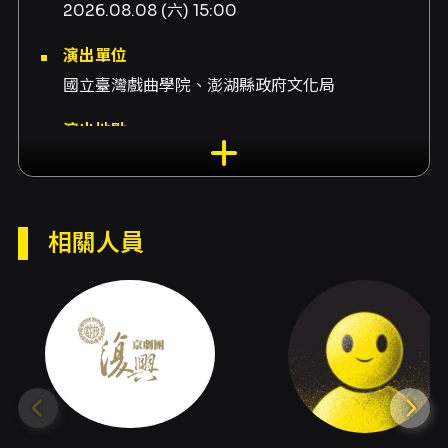
2026.08.08 (六) 15:00
演出單位
國立臺灣戲曲學院、澎湖縣政府文化局
演出地點
澎湖縣文化局-澎湖縣演藝廳 澎湖縣馬公市中華
路230號
演出團隊
相關人員
製作國立臺灣戲曲學院復興京劇團、主演廖亮
慈、主演奈諾‧伊安、主演林政翰、主演葉時
銘、主演潘世忠、主演侯冠綸、主演周 斌、主演
吳旻展、主演王冠廷
內容簡介
《森林七矮人》為國立臺灣戲曲學院復興京劇團