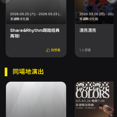
70分鐘；字幕語言：國語；演前導聆：無。 購票
與取票 - 票價：100、200、300元。 - 售票管
道：網路購買（支援信用卡、Apple Pay、
2026.05.23 (六) - 2026.05.23 (六)
Google Pay、ATM轉帳，請先加入會員）、分
澎湖縣文化局
澎湖縣文化局
銷點（現金、信用卡）、超商購買（現金）7-
Share&Rhythm踢踏經典
漂亮漂亮
ELEVEN ibon、全家FamiPort、萊爾富Life-
再現!
ET。 - 超商購票與取票：每筆訂單最多可訂購/領
取8張票券；每張票券需於超商支付10元手續
費。澎湖場特別提醒：本場演出位於澎湖，該地
我想看
1
人想看
區僅提供超商取票。如需領取超過8張票券，請選
擇電子票、國內郵寄（有時限與運費），或分次
成立訂單。 - 電子票：本場提供電子票，實際取
同場地演出
票方式請依結帳頁面顯示的選項為準；取票方式
僅能擇一，如需選擇不同取票方式請分次購買。
折扣與套票 - 套票優惠：澎湖吸館-親子遊樂園套
票方案，任選2檔（不限張數）享85折；銷售期
間：2026/06/24 - 2026/09/05。 - 套票優惠
（3檔）：同時購買3檔節目（不限張數）享75
折；銷售期間：2026/06/24 - 2026/08/08。
- 若折扣方案設有「需使用文化幣折抵」限制，
該折扣僅限網路購買。 退換票規定 - 退票期限：