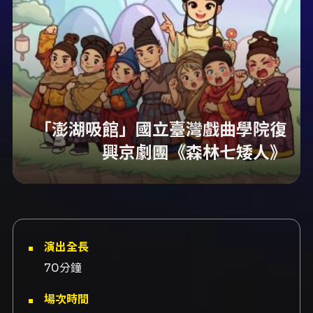
「澎湖吸館」國立臺灣戲曲學院復
興京劇團《森林七矮人》
演出全長
70分鐘
場次時間