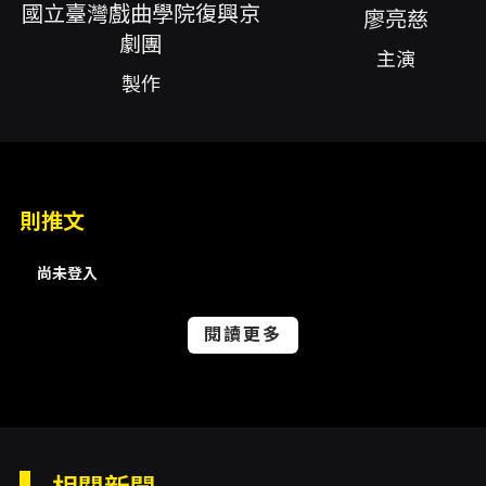
推出的兒童戲曲作品，改編自西方格林童話《白
國立臺灣戲曲學院復興京
廖亮慈
雪公主》，以七個小矮人為敘事核心，透過戲曲
劇團
典雅的表演語彙與親切的舞台呈現，將熟悉的童
主演
話情節重新包裝為適合親子觀賞的東方戲曲語
製作
境。故事在保有原作童話想像的同時，放大了
「選擇與愛」的倫理抉擇：小矮人們在追求「長
高」的願望與是否犧牲自我之間拉扯，劇情帶領
孩童思考何謂真正的成長、何為犧牲與互助，並
以溫暖的方式呈現同理心與包容的重要性。 本劇
由國立臺灣戲曲學院復興京劇團演出，主演陣容
則推文
包含廖亮慈、奈諾‧伊安、林政翰、葉時銘、潘
世忠、侯冠綸、周斌、吳旻展與王冠廷等人。演
尚未登入
出語言以國語為主，劇場長度約70分鐘，為建議
三歲以上兒童與家庭觀眾所設計的親子戲曲體
驗。演出在戲曲的基本元素上注重節奏與視覺語
閱讀更多
言的親和性，藉由簡化的敘事線與富有表情的動
作設計，降低小朋友在觀賞傳統戲曲時可能遇到
的理解門檻，使孩童在欣賞經典戲曲表演技藝的
同時，也能直接接收故事的情感脈絡與教育意
涵。 從教育價值來看，本劇以「愛」為核心出發
點，鼓勵孩子學習自愛與愛他人、培養同理心，