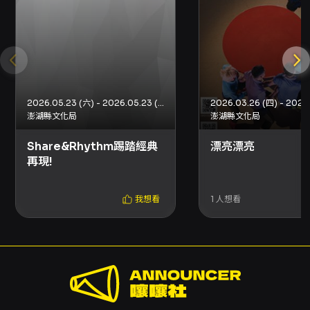
最遲須在演出日10日前（不含演出日）辦理，逾
期無法受理。 - 退票手續費：每張退票收取票面
售價10%手續費；換票視同退票，需先退票後重
新購買。 - 申請方式（電子票或尚未取紙本
票）：以信用卡、行動支付、文化幣全額支付購
票者，請使用OPENTIX線上退訂單功能；以
2026.05.23 (六) - 2026.05.23 (六)
ATM轉帳或現金購票者，請依網站指定方式上傳
澎湖縣文化局
澎湖縣文化局
資料辦理。 - 已取紙本票者可選擇臨櫃退票或郵
寄退票，郵寄退票以郵戳為憑，相關退票退款作
Share&Rhythm踢踏經典
漂亮漂亮
業將依OPENTIX作業流程執行。 - 退款注意：
再現!
如使用文化幣或點數折抵購票，退票時將先退還
折抵之文化幣並扣除手續費，點數優先退還後再
退現金；若折抵之文化幣、點數已逾使用效期，
我想看
1
人想看
將無法返還或展延。 其他注意事項 - 超商系統限
制：每筆訂單至多可領取8張票券；若選購超過8
張票券，請分次購票或選擇其他取票方式。 - 輪
椅席與輪椅陪同席、部分優惠套票及有購買張數
限制的折扣方案，可能無法於超商購買，請於購
票頁面確認。 - 系統服務時間：每日23:30-
00:00為系統結算期間暫停服務，請留意以免影