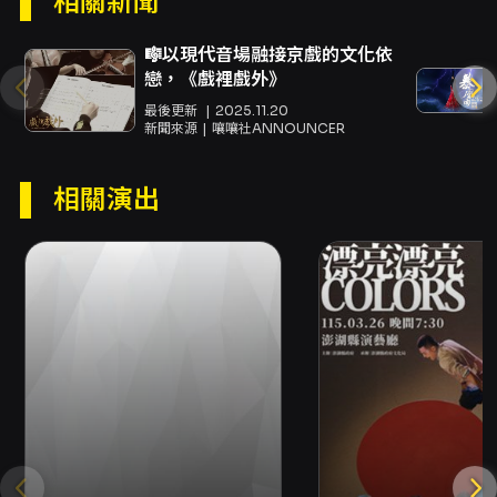
相關新聞
並透過舞台上的衝突與解決過程示範和平相處與
互助的可能性。對於初次接觸戲曲的年幼觀眾，
🎼以現代音場融接京戲的文化依
演出提供了一個溫柔的入門切面：在保留京劇聲
戀，《戲裡戲外》
腔與身段美學的前提下，強化角色之間的情緒表
最後更新
2025.11.20
達與肢體互動，讓觀眾能夠在短時長的親子場次
新聞來源
嚷嚷社ANNOUNCER
中獲得完整而愉悅的觀演經驗。 就文化場域與觀
眾經驗而言，此場演出在澎湖縣演藝廳登場，為
當地家庭提供一場兼具娛樂與教育意義的節目。
相關演出
節目編排與舞台傳達特別重視觀眾的參與感與理
解度，適合家長與幼兒一同觀看並在觀演後進行
討論，延伸成為家庭教育的素材。整體而言，
《森林七矮人》不是單純的童話搬演，而是以戲
曲為媒介進行的跨文化敘事改寫，兼顧傳統藝術
的美感保存與現代親子觀眾的欣賞習慣，對於希
望以舞台藝術啟發孩子情感與價值判斷的家庭，
具有明確的觀賞價值。
注意事項
展演與入場 - 演出時間：2026/08/08（六）
15:00；入場開放時間：14:30。 - 演出全長：約