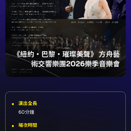
《紐約・巴黎・璀璨美聲》 方舟藝
術交響樂團2026樂季音樂會
演出全長
60分鐘
場次時間