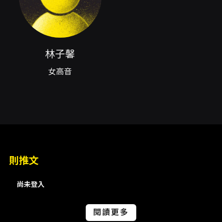
交響語境中重現音樂劇的戲劇張力與旋律感染
力。 本場演出由方舟藝術交響樂團藝術總監兼指
揮黃立維領銜，並邀請客席指揮黃柏瑄與女高音
林子馨共同演出。三者在節目的分工與詮釋上，
林子馨
將使交響編制與聲樂之間達到平衡與互動：管弦
的色彩鋪陳襯托聲樂的咬字與句法，聲樂的抒情
女高音
線條則帶動樂句的情緒曲折。方舟藝術交響樂團
自2016年成立以來，聚焦青少年與職業早期演奏
家的整合，並致力於跨界與主題式策展；本次以
「紐約・巴黎」為軸的主題演出，延續其以故事
與場景構築音樂會敘事的實驗性，使觀眾在聆聽
旋律美感外，能感受到時代背景與城市風貌的文
化脈絡。 對於觀眾來說，此演出不僅是曲目的串
聯，更是一場兼具教育與娛樂的音樂體驗。從義
則推文
大利歌劇的經典咏嘆調，到伯恩斯坦與蓋希文代
表的美國城市音樂語言，再到舞台音樂的流行情
感，節目安排提供了音樂史脈絡的橫向比較，也
尚未登入
讓聽眾有機會在同一場次中感受不同音樂傳統的
特色。尤其對於希望了解歌劇美聲、了解20世紀
閱讀更多
西方城市音樂面貌，或是想欣賞音樂劇改編在交