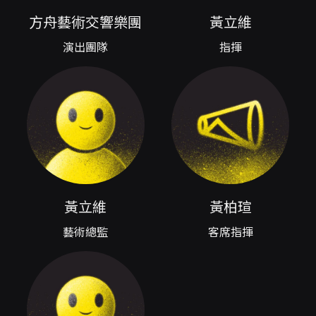
話的交響音樂會。節目策畫結合義大利歌劇的抒
情美聲、20世紀美國音樂的節奏與色彩，以及英
方舟藝術交響樂團
黃立維
法音樂劇的戲劇張力，透過多元曲目的編排，重
演出團隊
指揮
現那個兼具浪漫與都市現代性的音樂氛圍。觀眾
可以在一個場次中，聆聽到從普契尼、古諾到伯
恩斯坦、蓋希文，乃至當代改編的音樂劇選粹，
形成跨地域、跨體裁的聽覺旅行。 節目中收錄的
關鍵曲目包含普契尼《瑪儂·雷斯考》間奏曲與
《波希米亞人》〈Quando me'n vo'〉，這些義
大利歌劇的抒情段落代表了美聲傳統對旋律與聲
線的重視，女高音獨唱所呈現的細膩情感，將是
本場演出的重要聆聽焦點。古諾的〈我願活在夢
中〉來自《羅密歐與茱麗葉》，帶出十九世紀敘
事歌劇的抒情性。相對地，伯恩斯坦的《憨第
黃立維
黃柏瑄
德》序曲與〈紙醉金迷〉展現二十世紀美國音樂
藝術總監
客席指揮
的節奏亮點與色彩對比，樂團在銜接古典歌劇與
現代美國音樂之間，將呈現靈活的音色與節奏處
理。喬治·蓋希文的《一個美國人在巴黎》則以爵
士與交響融合的音響語彙，具體呈現城市風景的
音樂描繪。當代音樂劇的代表作品，如《歌劇魅
影》與《悲慘世界》之選粹，則以編曲的方式在