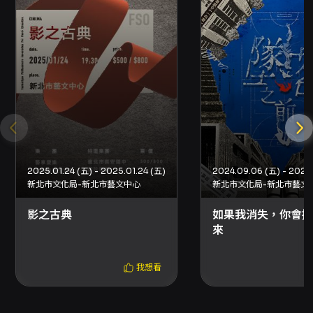
台會員。 - 分銷點購票：可使用現金或信用卡於
指定分銷點購買。 - 超商購票與取票：7-
ELEVEN ibon、全家FamiPort、萊爾富Life-
ET 提供超商購票（現金）與取票服務；每筆訂單
至多可訂購或領取8張票券，且每張票券需於超商
支付10元手續費。 - 電子票：本場次提供電子
票，請依結帳頁面顯示的取票方式完成選擇並妥
善保存。 退換票與注意事項： - 退換票期限：最
遲須於演出日10日前（不含演出日）辦理，逾期
不受理。 - 退票手續費：退票每張收取票面售價
10%手續費；換票視同退票，需先退票後重新購
2025.01.24 (五) - 2025.01.24 (五)
買。 - 退票申請方式： - 若以信用卡、行動支付
新北市文化局-新北市藝文中心
新北市文化局-新北市藝文
或文化幣全額支付購票，可使用平台線上退訂單
功能辦理；請注意每日23:30-00:00系統結算期
影之古典
如果我消失，你會把
間暫停服務。 - 若以ATM轉帳或現金購票，依平
來
台指定流程填寫資料並附存摺照片辦理；符合退
票規則者將於作業時間內辦理退款。 - 已取紙本
我想看
票者可臨櫃或郵寄辦理退票，郵寄以郵戳為憑並
請保留掛號收據。 - 退票款項退還方式：刷卡購
票退回原信用卡；ATM或現金購票退匯至提供之