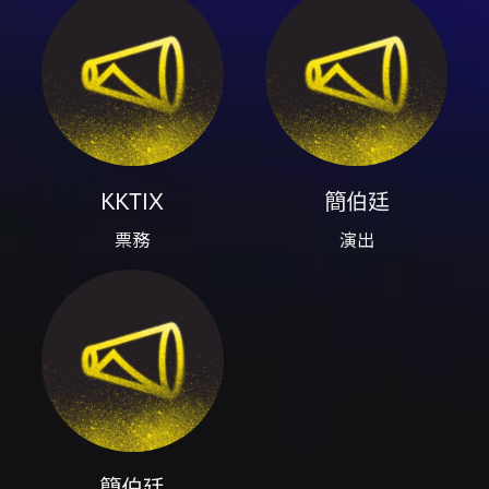
票務KKTIX、演出簡伯廷、電子小提琴簡伯廷
內容簡介
簡伯廷 2026 生日音樂會（台北午場）為簡伯廷
主辦的現場音樂會，結合電子小提琴與 LIVE
BAND，演出內容包含英文流行、日韓流行與華
語流行的全新編曲與歌單。主辦單位表示今年將
帶來全新舞台與限定演出內容，並延續一年一度
的粉絲約定。 活動資訊： - 日期：2026-09-
KKTIX
簡伯廷
20（日） - 入場時間：13:00 開放入場；演出於
票務
演出
13:30 開始，請提前入場。 - 演出長度：約 90
分鐘（官方說明）。演出結束後將舉辦周邊商品
簽名與合照（預計約 15:00–16:00）。 - 地點：
河岸留言西門紅樓展演館（台北市萬華區西寧南
路177號）。 - 售票：票券於 2026/07/10
12:00 起於 KKTIX 售票系統開賣，購票與票務相
關請依 KKTIX 官方頁面。活動頁面：
https://poting.kktix.cc/events/poting2026092
票券與座位： - 座位採對號入座，每張門票附贈
Poting 專屬限量手燈及 2026 音樂會紀念票卡
各乙份。 - 票價區間（新台幣）：VIP 1680、S
簡伯廷