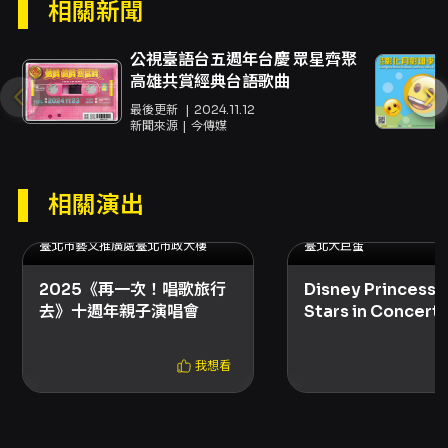
相關新聞
人觀賞之物品，禁止使用任何腳架。如經查獲，
工作人員得要求配合並可請出場館。 - 入場時請
主動打開包包配合檢查，並備妥電子票券以加速
公視臺語台五週年台慶 眾星齊聚
入場流程。動態 QR Code 不可截圖入場，截圖
高雄共賞經典台語歌曲
或影印 QR Code 無法有效入場。 - 依購買座位
最後更新
2024.11.12
區對號入座；一人一票入場，票券若遺失或損壞
新聞來源
今傳媒
恕不補發。門票為不記名，請勿任意公開以免遭
冒用。 - 建議 6 歲以上觀眾入場，且高腳椅座位
較適合成人；如中途離場，再次入場仍須重新接
相關演出
受安檢。 - 主辦單位不收花籃、花束、生日蛋糕
2025.11.15 (六) - 2025.11.15 (六)
2025.11.01 (六) - 2025.1
及任何禮品；若想支持請於現場購買周邊商品。
臺北市藝文推廣處臺北市政大樓
臺北大巨蛋
當日簽名限當日販售之周邊商品。 - 活動相關資
訊可能變動，主辦單位保留變更或終止活動之權
2025《再一次！唱歌旅行
Disney Princess A
利；退票請依 KKTIX 退票規定辦理。如有爭議，
去》十週年親子演唱會
Stars in Concert
主辦單位與 KKTIX 保留最終決定權。 - 場館內嚴
禁吸菸、嚼口香糖、嚼檳榔、飲食、攜帶寵物；
違規可能需支付場地方違約罰款新台幣一萬元。
我想看
如有票務問題請聯絡 KKTIX 或主辦單位（活動頁
面有聯絡資訊）。