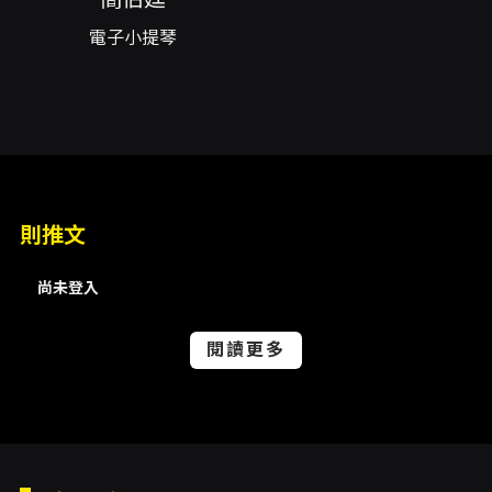
區 1480、A 區 1280、B 區 1080、高腳椅
電子小提琴
（橘）980、高腳椅（棕）680。高腳椅座位高
度較高，較適合成人。 付款與取票方式： - 支援
信用卡、ATM 虛擬帳號轉帳、全家 FamiPort 代
碼繳費等付款方式（以 KKTIX 當時頁面顯示為
準）。 - 採 KKTIX 電子票券系統，入場請使用
KKTIX 應用程式出示票券（請確保手機可連
網）。 演出與活動亮點： - 電子小提琴×LIVE
BAND 現場演出，包含全新編曲與歌單。 - 演出
則推文
結束後安排周邊商品簽名與合照（以當日販售之
周邊商品為簽名與合照範圍）。
尚未登入
注意事項
入場與安全相關注意事項： - 入場前請配合安檢
閱讀更多
及驗包，請提前到場以免影響入場與觀賞時間。
- 禁帶物品包括易燃物、爆裂物、刀械、棍棒等
危險物品；專業攝影/錄影/收音器材、自拍棒、
腳架；旗幟、氣球、折疊椅、行李箱等大型物
品。場內禁止飲食，玻璃瓶裝水亦不得攜入。 -
全程禁止直播、錄影；禁止使用閃光燈及阻擋他