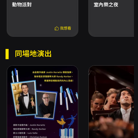
動物派對
室內樂之夜
資）。超商取票每張票券需支付 10 元手續費。
退換票規定 - 最後退票期限：演出日 10 日前（不
含演出日）為最後退票日，逾期恕不受理。退票
時每張票收取票面售價 10% 手續費；換票視同退
我想看
票，需先退票再重新購買。 - 線上退票：對以信
用卡、行動支付或文化幣全額支付之訂單，請使
用 OPENTIX 線上退訂單功能辦理。若使用
同場地演出
ATM 轉帳或現金購票，請依 OPENTIX 指示上
傳交易憑證及相關資料辦理退票。 - 已取紙本票
者：可選擇臨櫃退票（OPENTIX 服務處）或郵
寄退票，郵寄退票以郵戳為憑，郵寄時請附存摺
影本（刷卡購票免附）、票券與聯絡資訊。 - 退
票款項：刷卡購票之退票款將退回原信用卡；以
ATM 或現金付款者，將轉帳至所提供之帳戶（處
理時間依 OPENTIX 規定）。 - 折抵文化幣或點
數購票：退票時系統會先退還折抵之文化幣（扣
除手續費後），若文化幣或點數已逾使用效期，
將無法返還或展延。 折扣與無障礙服務 - 身心障
礙人士及其一名陪同者可享五折購票優惠；入場
時應出示身心障礙手冊，陪同者需與身障者同時