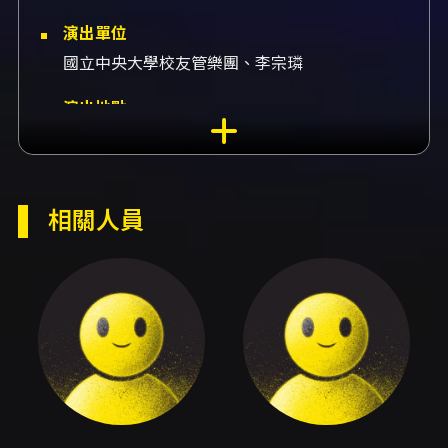
演出單位
國立中央大學校友管樂團、李宗璘
演出地點
蘆洲功學社音樂廳-功學社音樂廳 新北市蘆洲區
中山二路162號2樓
演出團隊
相關人員
指揮黃瑀萌、演奏黃瑀萌、編曲黃瑀萌
內容簡介
國立中央大學校友管樂團年度音樂會《東岸峻
景》以校友情誼與音樂傳承為核心，規劃出橫跨
情感與風格的管樂曲目，呈現一場適合各年齡層
聽眾的音樂盛宴。自2017年由國立中央大學管樂
社歷屆校友發起成立以來，校友管樂團秉持在校
時期的集體演奏精神，期許在畢業後仍以音樂維
繫彼此情誼，並將高品質的管樂演出分享給更廣