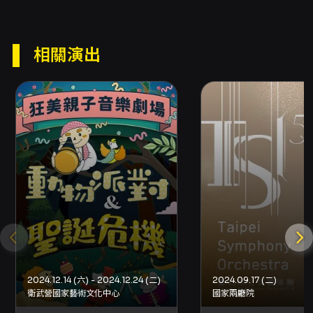
友管樂團官方臉書粉絲專頁公告為準，敬請關注
官方公告以獲取最新資訊。 整體而言，《東岸峻
景》是一場兼具校友情誼、音樂教育延續以及多
元曲目呈現的年度音樂會。無論是對管樂已有基
相關演出
礎認識的聽眾，或是首次接觸管樂現場演出的觀
眾，皆可在此場次中感受到團員之間的合奏默契
與曲目所蘊含的情緒張力，體驗管樂所能傳達的
豐富音色與動人音樂敘事。
注意事項
購票與取票 - 網路購票：可使用信用卡、Apple
Pay、Google Pay、ATM 轉帳等方式；購票前
請先加入 OPENTIX 會員。若折扣方案需要使用
文化幣折抵，該折扣僅限網路購買。每筆訂單最
多可購買 8 張票券。 - 超商購票：提供 7-
ELEVEN ibon、全家 FamiPort、萊爾富 Life-
ET 現金購票（僅提供電腦自動選位），但若需購
買輪椅席或輪椅陪同席、優惠套票或有數量限制
的折扣方案，則無法於超商購買。 - 取票方式：
2024.12.14 (六) - 2024.12.24 (二)
2024.09.17 (二)
衛武營國家藝術文化中心
國家兩廳院
實際取票方式以結帳頁面顯示為準；可選擇超商
取票、分銷點取票或國內郵寄（郵寄另收郵