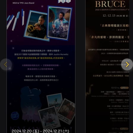
入場。若需購買輪椅席或輪椅陪同席需求，請洽
主辦單位辦理。 - 輪椅席與相關無障礙需求：請
聯絡主辦單位 國立中央大學校友管樂團 李宗璘，
聯絡電話 0912-922-798 辦理相關座位或協助
事宜。 演出與其他注意事項 - 本場次將同步錄
影。主辦單位保有節目修改、變更及取消之權
利，若有相關異動將以國立中央大學校友管樂團
臉書粉絲專頁公告為主，恕不另行通知。 - 請觀
眾配合場館相關進場、禁止錄影或攝影等現場規
範，以維護其他觀眾之觀賞權益。 查詢與聯絡 -
主辦：國立中央大學校友管樂團 - 聯絡人：李宗
璘，電話 0912-922-798 - 最新節目訊息與公告
請參考國立中央大學校友管樂團臉書粉絲專頁：
https://www.facebook.com/NCUWindAlumni
2024.12.20 (五) - 2024.12.21 (六)