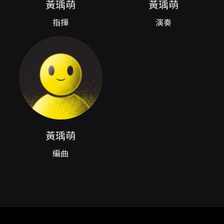
黃瑀萌
黃瑀萌
泛的聽眾。本場年度音樂會不僅是校友們的音樂
匯演，也是對校園管樂文化延續的一次公開呈
指揮
演奏
現。 本次演出曲目豐富多樣，包含 Nigel Hess
的《East Coast Pictures》、Owen 改編、
Ralph Hicks 編曲的《Chopsticks》、Arne
Running 的《Sinfonia Festiva》、J. P.
Moncayo / arr. R. Benedetti 的
《Huapango》、松田晃琴（Akito Matsuda）
之《一年の詩 ~吹奏楽のための~》、片岡寬晶的
《天之御中主神~吹奏楽のための神話》以及
John Mackey 的《Hymn to a Blue Hour》。
這些曲目在節目中交織出多元面貌：既有節奏感
黃瑀萌
強烈、充滿色彩的篇章，也有適合管樂色彩與群
像雕刻的抒情段落，能讓觀眾經歷從活力到冥
編曲
想、從民族氣質到現代風貌的音樂旅程。曲目安
排兼顧聽覺層次與演出張力，使整場音樂會在約
85分鐘（含15分鐘中場休息）內呈現完整的敘事
感。 指揮黃瑀萌（Yu Meng Huang）在本場音
樂會擔任指揮，背景涵蓋薩克斯風演奏、編曲與
指揮實務，曾自師大附中管樂隊啟蒙，並在中央