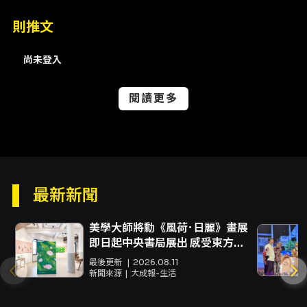
大學音樂研究所進修，具備演奏與編曲的多重專
業；於國內多個管樂團體與學校樂隊執教或協助
則推文
指揮工作，並長期投入管樂編曲與改編創作。黃
氏的音樂視野與編曲經驗可望在指揮與音色塑造
尚未登入
上，為本場演出帶來細緻的群奏控制與風格詮
釋，讓既有的曲目在編排與詮釋上呈現新的面
閱讀更多
貌。 演出團隊方面，國立中央大學校友管樂團由
歷屆管樂社友人組成，團體宗旨為延續管樂社推
廣音樂休閒與藝文教育的精神。透過定期舉辦音
樂會與多樣化的曲目呈現，校友團期望將管樂的
演奏經驗與對音樂的熱情回饋社會，豐富大眾的
聆聽經驗。本場年度音樂會亦延續過去校友團的
慣例，將以專業排練與多變曲風帶給觀眾兼具娛
最新新聞
樂與藝術性的聽覺體驗。 對於觀眾而言，本場演
出是一個認識與欣賞當代管樂曲目與編制的好機
美學大師將勳《風荷･日麗》畫展
會，曲目跨越不同作曲與改編風格，能體會管樂
即日起中央書局展出 感受東方生
團在色彩變化、節奏推進與編配層次上的表現。
命美學周而復始與歲月祝福
最後更新
2026.08.11
演出同時提供現場錄影，關注希望保存本場演出
新聞來源
大成報-生活
影像紀錄的觀眾與支持者。此外主辦單位提醒，
若遇節目調整或演出異動，將以國立中央大學校