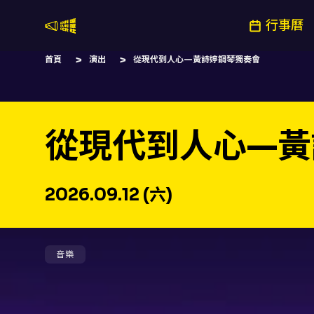
行事曆
嚷嚷社
首頁
演出
從現代到人心—黃詩婷鋼琴獨奏會
從現代到人心—黃
2026.09.12 (六)
音樂