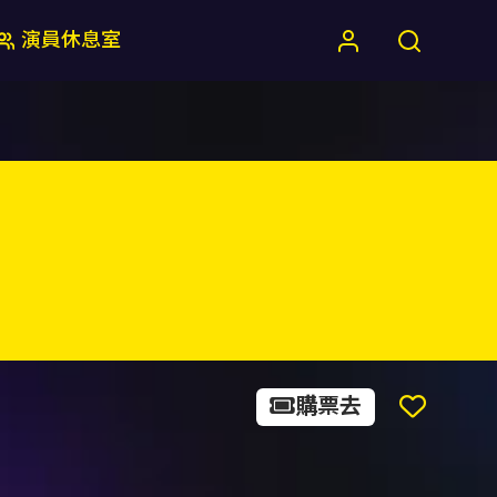
演員休息室
購票去
從現代到人心—黃詩婷鋼琴獨奏會