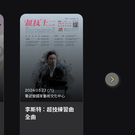
2024.03.23 (六)
2024.03.23 (六)
衛武營國家藝術文化中心
國家兩廳院
李斯特：超技練習曲
癲狂的德國
全曲
作曲家舒曼