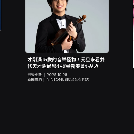
才剛滿15歲的音樂怪物！元旦來看雙
修天才謝尚恩小提琴獨奏會✨🎻🎶
最後更新
2025.10.28
新聞來源
ININTOMUSIC音音有代誌