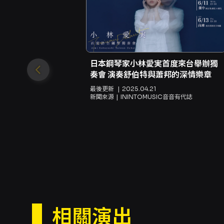
日本鋼琴家小林愛実首度來台舉辦獨
奏會 演奏舒伯特與蕭邦的深情樂章
最後更新
2025.04.21
新聞來源
ININTOMUSIC音音有代誌
相關演出