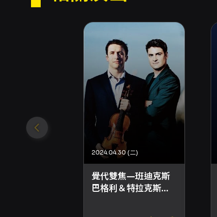
2024.04.30 (二)
覺代雙焦—班迪克斯
巴格利＆特拉克斯勒
二重奏