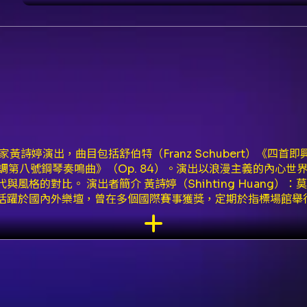
詩婷演出，曲目包括舒伯特（Franz Schubert）《四首即興曲》
v）《降B大調第八號鋼琴奏鳴曲》（Op. 84）。演出以浪漫主義的
風格的對比。 演出者簡介 黃詩婷（Shihting Huang
活躍於國內外樂壇，曾在多個國際賽事獲獎，定期於指標場館舉
訊 票價：NT$400 / NT$600 / NT$800 / NT$12
限現金）。7-11 ibon、全家 FamiPort 單筆訂購上限與付
手機電子票：下載並登入「TixFun售票」手機APP，於「我的票券
於規定時間內完成付款領票（逾時訂單會被取消）。 其他資訊 現場
 建議觀眾年齡：7歲以上（非兒童節目）。 - 折扣與優惠： - 7/8-7