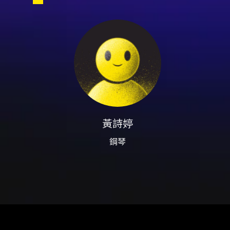
7/13 起限時優惠 9 折。 - T
示有效證件。 - 歐普思之友、學生
APP 限信用卡付款；7-11 ib
（超商現金付款）。 - 如需
黃詩婷
鋼琴