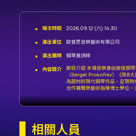
場次時間
2026.09.12 (六) 14:30
演出單位
歐普思音樂藝術有限公司
演出團隊
鋼琴黃詩婷
節目介紹 本場音樂會由旅俄鋼琴家黃
內容簡介
（Sergei Prokofie
為題材的現代鋼琴作品，呈現時代與
合作兼聲樂藝術指導博士學位。
任教於清華大學音樂系。 票價與購票資
ibon 與全家 FamiPort（
服務費 NT$30。 取票方式 
FamiPort 列印繳費單並
節目異動與最終解釋權。
相關人員
注意事項 - 現場同步進行錄影。 -
注意事項