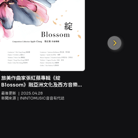
白菜愛聽巴
影響
最後更新
20
新聞來源
IN
旅美作曲家張紅蘋專輯《綻
Blossom》融亞洲文化及西方音樂底
蘊，為臺灣古典音樂注入新聲
最後更新
2025.04.28
新聞來源
ININTOMUSIC音音有代誌