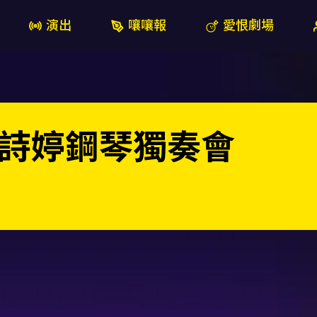
演出
嚷嚷報
愛恨劇場
詩婷鋼琴獨奏會