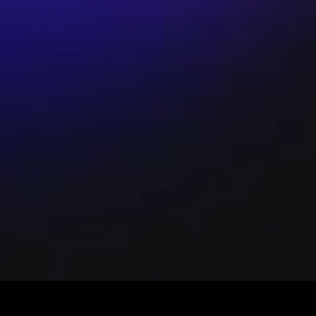
ixFun 特約企業 9 折。 - TixFun 友善夥伴 9 折。 - 身
 8 折（入場請出示有效證件）。 - 團體票（10 張以上）與 65 
on、全家 FamiPort 則為現金付款並收取超商手續費 NT$30（
退換票或其他操作，請依主辦單位與售票系統規定辦理，主辦單位