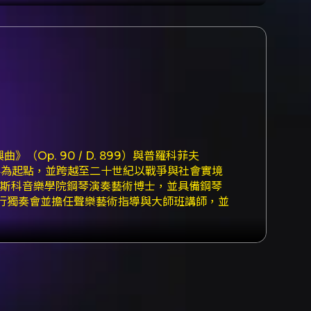
（Op. 90 / D. 899）與普羅科菲夫
內心世界為起點，並跨越至二十世紀以戰爭與社會實境
）：莫斯科音樂學院鋼琴演奏藝術博士，並具備鋼琴
行獨奏會並擔任聲樂藝術指導與大師班講師，並
00。 購票方式：網路/手機APP（限信用卡）、7-11
款/取票流程依各超商規定。超商購票每筆訂單另須支付系統
」確認電子票並分票。超商取票：於 ibon 或
將同步錄影；建議觀眾年齡7歲以上。主辦單位保留
/12 早鳥優惠 85 折（即 15% 折扣）。 -