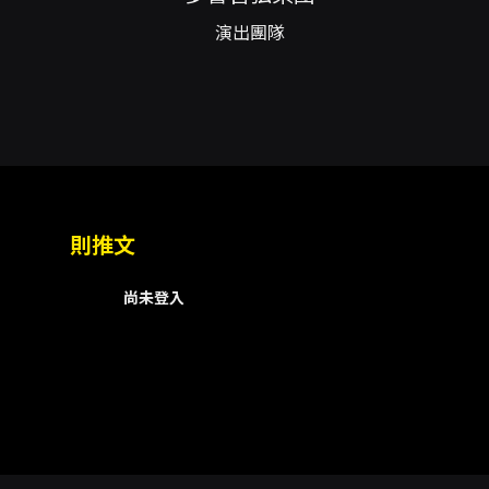
買，請依購票頁面說明辦理。 取
演出團隊
國內郵寄將酌收郵資（範例說明中
期限：最遲須在演出日10日前（
先辦理退票後再重新購票。 - 
訂單紀錄中勾選欲退項目完成退訂；
理，符合退票規則者將於3個工
號郵寄並保留郵寄憑證，相關退票
並依退票手續費扣除後處理；若
整套退票，或需於首場演出日10
面；如主辦未提供退款機制，以
則推文
尚未登入