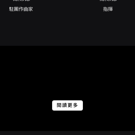
票與配送 - 取票方式請依結帳頁面顯示之選項為準，取票方式僅
曾以50元為例，實際金額請以購票頁面為準）。 - 為維護觀賞權
駐團作曲家
指揮
不含演出日）辦理，逾期恕不受理。 - 退票手續費：每張退票
線上退票：使用信用卡、行動支付或文化幣全額支付之訂單，可於 OP
系統每日23:30-00:00為結算時間，該時段暫停服務。 -
作日內執行退票作業；轉帳手續費不予退還。 - 已取紙本票之
款項依支付方式返還。 其他注意事項 - 使用文化幣或點數折
已逾使用效期之文化幣或點數，則無法返還或展延。 - 優惠組
日前辦理退票。 - 若演出於預定表演前發生主要表演人員或節
信用卡購票者得向發卡行申請信用卡爭議款退款。
閱讀更多