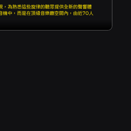
現，為熟悉這些旋律的聽眾提供全新的聲響體
音機中，而是在頂級音樂廳空間內，由近70人
典美感，是一次跨越流行與古典的對話，也是一
揮。改編工程以「保留原曲靈魂、重新建構交響
展與再造。小提琴的柔情、大提琴的深沉、木管
事的張力，讓原本在聲帶間流動的旋律，在音樂
5首膾炙人口金曲，以及一首規模宏大的壓軸作
靜謐如月光灑落，時而波濤洶湧，試圖將一首流
國探戈到大氣家國情懷，曲目設計講究情緒起伏
經典重構的聽眾，此場演出具有多重觀賞價值：
熟悉的歌曲獲得新的敘事與戲劇性；三是作曲家
為現場的共鳴。演出建議年齡為6歲以上，若期
君經典曲目的樂迷、交響音樂愛好者以及希望感
：約120分鐘（含中場休息）。 - 演出中同步錄
卡、Apple Pay、Google Pay、
 - 分銷點購買：可使用現金或信用卡於分銷
票僅提供電腦自動選位，每筆訂單上限8張；超商取票每張
超過8張的折扣方案，這類票種可能無法於超商購