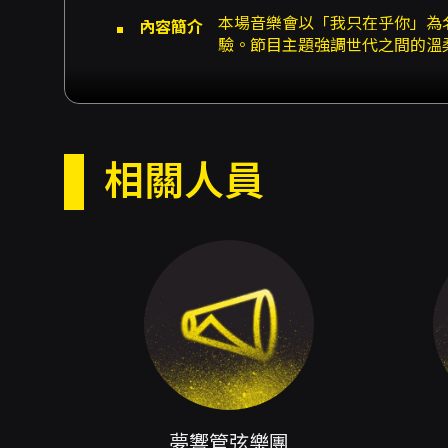
本場音樂會以「我只在乎你」為
內容簡介
驗。節目主題強調世代之間的溫
規模的管弦樂團以立體的聲響重
場向時代傳奇致敬的音樂會。 
敘事」為出發點，透過細膩的配
的空靈與銅管的輝煌，會在不同
廳中成為流動的色彩與戲劇化的段
相關人員
品〈月亮代表我的心幻想曲〉。
行歌曲擴展為交響詩般的敘事結
與聆聽節奏，期望讓各年齡層的
一是聲響空間的升級，透過交響
兼指揮的整體詮釋，能在表演當
待一場兼具懷舊情懷與古典美學
受不同音樂語彙交融的聽眾。
入場與演出資訊 - 進場時間：演
注意事項
影：演出過程可能會進行錄影，請觀
ATM轉帳，購買前請先加入會員
點購買。 - 超商購票：7-ELEV
收取手續費新台幣10元。 - 
夢響管弦樂團