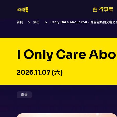
行事曆
嚷嚷社
首頁
演出
I Only Care About You - 鄧麗君名曲交響之
I Only Care 
2026.11.07 (六)
音樂