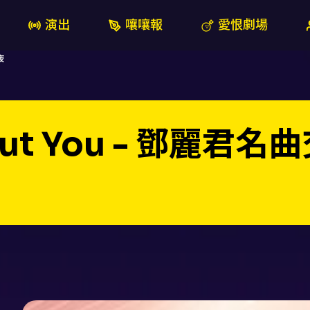
演出
嚷嚷報
愛恨劇場
夜
About You - 鄧麗君