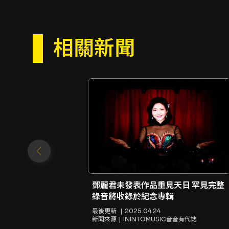
相關新聞
鄧麗君未發表作品重見天日 罕見完整
錄音將收錄於紀念專輯
最後更新
2025.04.24
新聞來源
ININTOMUSIC音音有代誌