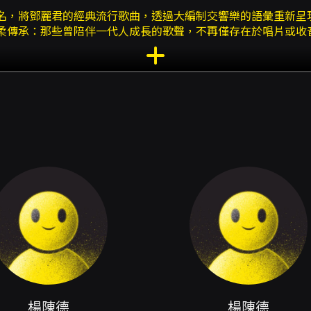
名，將鄧麗君的經典流行歌曲，透過大編制交響樂的語彙重新呈
柔傳承：那些曾陪伴一代人成長的歌聲，不再僅存在於唱片或收
現，呈現更深刻的情感層次與戲劇張力。演出兼具懷舊情感與古
節目由夢響管弦樂團演出，駐團作曲家楊陳德親自擔任改編與指
器與鋪陳，將耳熟能詳的主題在弦樂、木管與銅管之間轉換、擴
曲式中擔任敘事角色，既保有原曲的情感記憶，也賦予其宏大敘
落。 本場節目預計演出16首管弦改編作品，其中包含精選的1
該幻想曲以原有主題為核心動機，採幻想曲形式自由展開，時而
構。其他曲目囊括不同情感風貌：從俏皮輕快到深情哀婉，從異
聽眾都能在熟悉旋律中發現新的聽覺細節與感動。 對於想體驗
編制呈現旋律的新面貌；二是編曲與配器帶來的情緒再詮釋，使
下統合樂團質感、節奏與推進，將作品從錄音室帶到舞台並轉化
的音樂會，本節目提供高度共鳴的現場經驗，尤其適合喜愛鄧麗
出前30分鐘開放入場，請依現場工作人員指示就座。 - 演出長度
眾留意並遵守相關場內規範。 票務與購票方式 - 網路購買：支援信用
。部分折扣方案若有「需使用文化幣折抵」限制，僅限網路購買。
EN ibon、全家 FamiPort、萊爾富 Life-ET，超商購
特別限制：如節目有輪椅席及輪椅陪同席、優惠套票或需一次購買
楊陳德
楊陳德