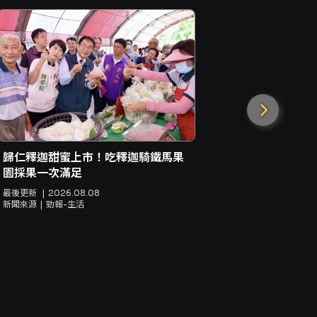
百歲柯德應
迎鄉親 華
守護孤老
最後更新
20
新聞來源
互
歸仁釋迦甜蜜上市！吃釋迦騎鐵馬果
園採果一次滿足
最後更新
2026.08.08
新聞來源
勁報-生活