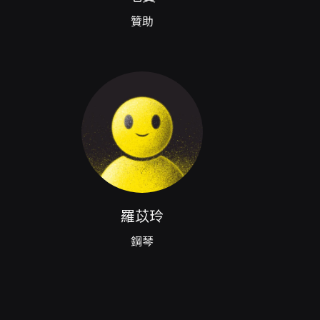
區多功能廳。 - 票價：500、700、900、
贊助
退票手續費為票面售價10%，逾期恕不受理。向主辦
y、Google Pay、ATM轉帳（購買前請先
買：可使用現金或信用卡購買。 - 超商購票：
票券於超商取票需支付10元手續費）。 - 國內郵寄取
分次購買。 - 特別提醒：部分方案（如輪椅
依售票頁面說明購票。 退票申請方式 - 線上
線上退訂單功能辦理，並注意每日23:30-
，符合規定者將於3個工作日內執行退票作業。轉帳
票辦理，郵寄退票需於退票期限內郵寄票券與相關
享8折。部份9折優惠適用對象包含兩廳院會員、誠
陪同者（限1名）購買700至1500元票價可
使用：如購票時使用文化幣或點數折抵，退票時
羅苡玲
期，將無法返還或展延。 - 若購買套票或優惠
規定為主。 - 若節目因故取消或延期，或主要
鋼琴
頁面。若主辦未提供退款機制，信用卡購票者可
76-4089。