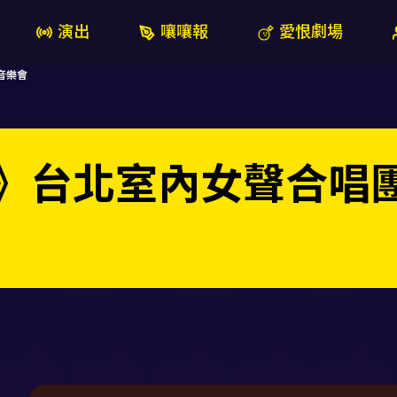
演出
嚷嚷報
愛恨劇場
音樂會
》台北室內女聲合唱團