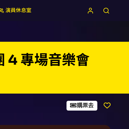
演員休息室
 4 專場音樂會
購票去