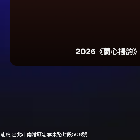
2026《蘭心揚韵
能廳 台北市南港區忠孝東路七段508號