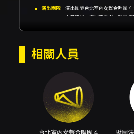
演出團隊
演出團隊台北室內女聲合唱團 
力音樂圈、指揮曾惠君、鋼琴羅
台北室內女聲合唱團 4 於20
內容簡介
希望到愛情與回憶，最後回到土
的節奏變化，既有合唱團典雅的
曲目開場，曲目包括〈Choral F
相關人員
Patokaan〉中，合唱呈現
的層次感，呈現團體對曲風辨識
天一個衝動加入合唱團〉等，藉
最終以〈憨囝仔〉、〈路~獨立自
完整的音樂會。 指揮曾惠君與
的厚度到獨立聲部的線條，都旨
合唱聲響、欲感受跨界曲目的觀
美價值。 此外，本場次在台北生
感受到樂團與合唱的即時互動。
演出中找到共鳴與感動。若希望
以捕捉更多細部的表演亮點。
台北室內女聲合唱團 4
財團法
演出與入場 - 開放時間：演出
注意事項