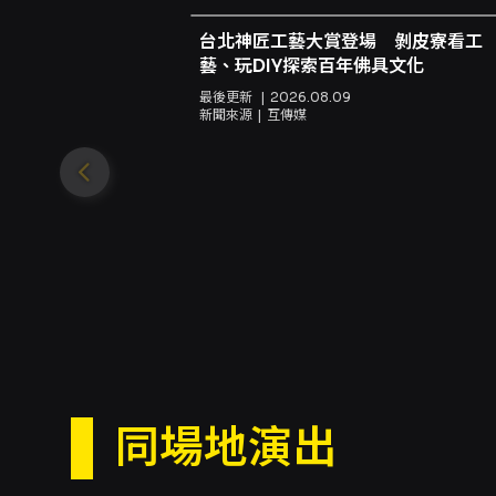
台北神匠工藝大賞登場 剝皮寮看工
藝、玩DIY探索百年佛具文化
最後更新
2026.08.09
新聞來源
互傳媒
同場地演出