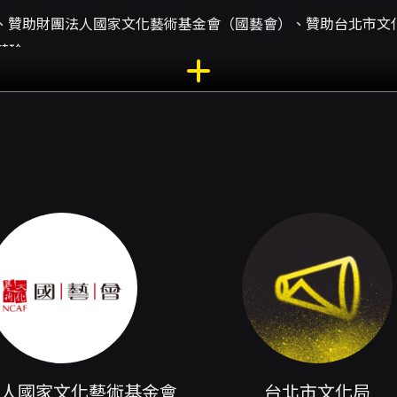
4、贊助財團法人國家文化藝術基金會（國藝會）、贊助台北市文化
苡玲
26年呈獻《蘭心揚韵》，以「歡欣讚頌、舒心嘗新、隨心所欲、
地與追夢信念的音樂旅程。整場演出橫跨古典、流行、世界民謠
和聲堆疊，也有熟悉旋律帶來的親切感與共鳴，適合家庭與廣泛
lourish〉、〈Give Us Hope〉等，向聽眾傳遞正向能量；
不同語言與文化背景下的旋律美，透過聲部交織描繪出生命的美好
與詮釋的能力。 下半場則回歸熟悉的流行與台語曲目，選曲如
由耳熟能詳的旋律喚起聽眾的情感記憶，演出在親切的曲式中展
主的第一步〉、〈Buan 月亮)〉、〈轉動夢想〉等曲目歌頌
鋼琴羅苡玲的合作，為合唱帶來穩定的節奏框架與豐富的伴奏色
在讓每首曲目既保有原作特色，又透過合唱群體的合力注入新的
眾；對於想在短時間內體驗從世界民謠到流行經典、再到在地創
技園區多功能廳演出，具備合唱聲響傳達的場地條件，演出全長約
節目內容兼具文化性與娛樂性，不論是合唱愛好者、家庭觀眾或
更深入了解單曲背景或曲目編排，建議參考主辦單位提供的節目
人國家文化藝術基金會
台北市文化局
前30分鐘開放觀眾入場。演出全長：約120分鐘。此場次演出同步