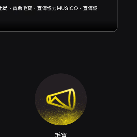
局、贊助毛寶、宣傳協力MUSICO、宣傳協
齊心前行」四大篇章，帶領聽眾展開一段由祝福與
與臺灣作品，節目設計強調曲風的多元性與情感
聽眾群觀賞。 上半場節目以象徵祝福與希望的
在〈Stars〉、〈花は咲く〉與印尼民謠〈Si
與世界的人文風景。此部分重視音色的純淨與合唱
〈我的心裏只有你沒有他〉、〈聽海〉與〈那一
現合唱團對流行歌曲和合唱化處理的轉譯能力。
土地、人情與勇敢追夢的信念，結束整場情感起伏
彩。演出同時強調聲音表情的細微變化，從和聲
詮釋張力。整體來說，該場音樂會適合尋求多元
作的聲音地圖的聽眾，本演出具有高度觀賞與審
 120 分鐘，並同步錄影，讓觀眾在現場即可
是尋求跨文化音樂體驗的一般聽眾，都能在這場
單或於現場聆聽時留意各曲之語言與編曲特色，
毛寶
錄影。 - 年齡建議：建議5歲以上觀眾觀賞，請