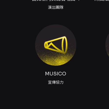
一人一票，憑票入場。 票務與退換票
演出團隊
1,200、1,500、2,50
單位購票者，退換票請洽原購票單位，
加入會員）。注意：若折扣方案有
7-ELEVEN ibon、全家F
票：另收50元郵資。 - 取票
席、輪椅陪同席、優惠套票、特殊
退票（電子票或尚未取紙本票）：
00:00為系統結算暫停時段。
手續費由銀行收取，退票時轉帳
資料（郵戳為憑）。 其他注意事
品會員、玉山信用卡卡友、國泰世
享優惠，入場請出示相關有效證
MUSICO
系統將優先退還文化幣與點數，
組合，退票請依套票或組合之退
宣傳協力
表演人員／節目內容於預定表演
向發卡行申請信用卡爭議款退款。 