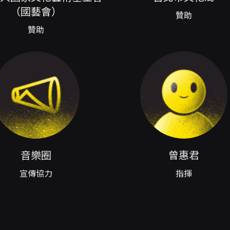
規則 - 售票場次：2026/10/22（四）19:30，台北生技園
（國藝會）
贊助
0（現場以售票頁面為準）。 - 退換票最遲須於演出日10天前辦理，
贊助
辦法同上。 購票方式與取票 - 網路購買：信用卡、Apple Pa
「需使用文化幣折抵」限制，該折扣僅限網路購買。 - 分銷點購
amiPort、萊爾富Life-ET（每筆訂單至多可訂購8張票券；每張
方式以結帳頁面顯示為準；取票方式僅能擇一，如需不同取票方式請
張數限制之折扣、一次購買超過8張之折扣）無法於超商購買，請
以信用卡、行動支付或文化幣全額支付者，可使用 OPENTIX 
 - ATM轉帳或現金購票：請依售票平台指定流程上傳資料辦理
手續費恕無法退還。 - 已取紙本票：可選擇臨櫃退票或郵寄退
項 - 折扣說明：團體優惠—全票購滿10張享9折；20張以上
華信用卡卡友、中國信託信用卡卡友。敬老7折：65歲以上長者及
件。另提供學生票（詳情請依售票頁面公告）。 - 文化幣/點數
音樂圈
曾惠君
並於扣除退票手續費後返還剩餘款項；若文化幣或點數已逾使用效
票規定辦理，套票通常需整套退票；若套票跨場次亦需依套票頁面
宣傳協力
指揮
前發生變動，相關退票機制、受理方式與退款途徑將公告於節目
主辦聯絡資訊 - 主辦單位：台北室內合唱團，聯絡電話：02-27