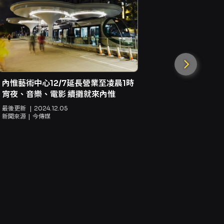
內惟藝術中心12/7延長營業至凌晨1時
宵夜、音樂、電影 續攤就來內惟
春河劇團音
最後更新
2024.12.05
麵！》溫暖登
新聞來源
今傳媒
一碗麵勾起
最後更新
20
新聞來源
IN