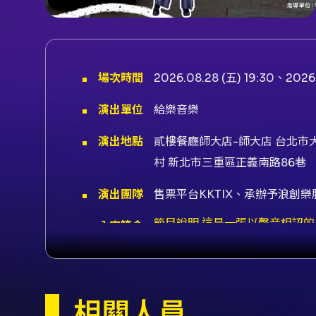
場次時間
2026.08.28 (五) 19:30、2026.
演出單位
給樂音樂
演出地點
貳樓餐廳師大店-師大店 台北市
村 新北市三重區正義南路86巷
演出團隊
售票平台KKTIX、承辦予浪創
節目說明 這是一張以聲音相認的
內容簡介
重新編織打破語言邊界的交響。
Chapter 01 北投｜當雷擎的節奏
的城市作客：2026-09-18 19:
09-20 19:30，場地：檔案室裡
售票資訊另行公告）。 票價與購票
相關人員