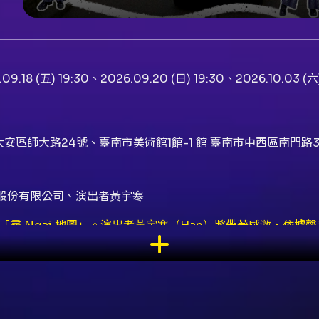
09.18 (五) 19:30、2026.09.20 (日) 19:30、2026.10.03 (六)
大安區師大路24號、臺南市美術館1館-1 館 臺南市中西區南門路
樂股份有限公司、演出者黃宇寒
「尋 Ngai 地圖」。演出者黃宇寒（Han）將帶著感激，依
巡演在每一站採集不同城市與母語的故事，用音樂交換彼此的記憶
響起：2026-08-28 19:30，場地：黑鳥咖啡北投店（Blackbird
30，場地：Coffee stopover black（元氣唱片行1樓）。 - 
的小村閱讀。 - Chapter 04 香港｜翻開 Wing 的城市日記：2
 - 北投／台中／台東場：預售票 650 元、現場票 800 元