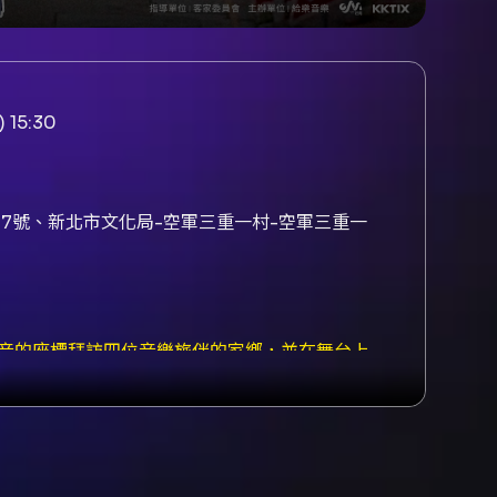
 15:30
37號、新北市文化局-空軍三重一村-空軍三重一
據聲音的座標拜訪四位音樂旅伴的家鄉，並在舞台上
與土地氣味。 巡演章節（場次說明） -
 Coffee）。 - Chapter 02 台中｜去張伍
Chapter 03 台東｜回到舒米恩的山海：2026-
026-10-03 15:30，場地：菲來啡去（香港場
。香港場售票資訊將於近期公布。 - 另有身心障礙