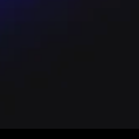
TIX 公布為準。 - 啟售時間（北投/台中/台東
 網站購票：會員購票需完成手機號碼與電子郵件驗證；
KKTIX 會員限購 4 張。付款方式包含信用
機制。 - 全家便利商店 FamiPort 取票：開
則訂單會被取消。選擇 FamiPort 取票以現金付
前一日完成「身心障礙者身份認證」，並於入場時出
25 元。 退換票與售後 - 本節目依文化部票
換票，購買後第 4 日起不接受退換申請；退票
流程於活動頁及 KKTIX 提供之連結說明（信用卡
（如需客服協助請以 KKTIX 官方客服管道為
之最新說明為主。
攝影機、錄音設備，未經主辦單位同意禁止拍照、
品入場。 - 票券為有價證券，一人一票、憑票
過票面金額可能觸法，切勿加價轉售。 - 觀眾若
障礙票券購買前請先完成 KKTIX 的身心障礙者
題請洽 KKTIX 客服。主辦單位保留節目內