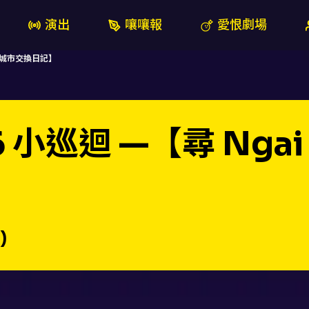
演出
嚷嚷報
愛恨劇場
圖：城市交換日記】
26 小巡迴 —【尋 Ng
)