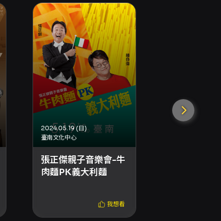
2024.05.19 (日)
2024.05.12 (日)
臺南文化中心
臺中國家歌劇院
張正傑親子音樂會-牛
正傑叔叔的
肉麵PK義大利麵
會
我想看