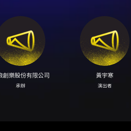
礙票券說明）。 - 售票平台：KKTIX。購票連結與活動頁面以 KK
00（已於公告列示）。 購票與取票注意事項（摘要） - KKTIX
員「報名預填資料」中預填姓名與手機以加速購票流程。 - 每位 
與 ATM 虛擬帳號（僅限台灣金融機構開戶）。信用卡支付採 3D 驗證
 FamiPort 列印繳費單後需在 10 分鐘內至櫃檯完成付款，否
。 - 身心障礙票券：僅限 KKTIX 網站購票，須於活動啟售
障礙人士含必要陪同者限購最多 2 張，身心障礙優先席票價為 3
機制：消費者於購買票券後 3 日內（不含購票當日）可申請退
票申請及退款方式依 KKTIX 規定辦理。 - 未取票與已取票退票
 主辦與聯絡 - 主辦單位：給樂音樂。 - 售票／客服：KKTIX
頁面與 KKTIX 上之官方公告。欲購票請以 KKTIX 活動頁面
浪創樂股份有限公司
黃宇寒
注意事項，購票即視為同意所有規範。 - 本節目禁止攜帶相機、
、飲料、任何金屬、玻璃、寶特瓶容器、雷射筆、煙火或其他危險物
承辦
演出者
恕不補發。 - 請勿於非 KKTIX 正式授權通路購票；轉售超
後 10 分鐘內向現場工作人員反映，逾期視同無異議。 - 身心
票當天才認證成功之帳號恕無法確保購票成功。 - 若付款或訂單問