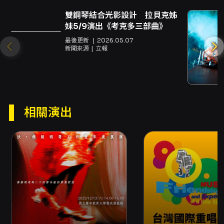
雙鋼琴結合光影設計 拉貝克姊
妹5/9演出《考克多三部曲》
演出曲目：
最後更新
2026.05.07
夏布里耶：管弦樂狂想曲《西班牙》
新聞來源
立報
E. Chabrier:
España
- Rhapsody for
Orchestra
拉威爾：《西班牙狂想曲》
相關演出
M. Ravel:
Rapsodie Espagnole
比才：《卡門》幻想曲
G. Bizet/arr. G. Anderson:
Carmen
Fantasy
莫什科夫斯基：五首西班牙舞曲，作品12
M. Moszkowski: 5 Spanish Dances, Op. 12