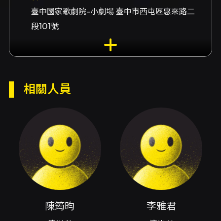
臺中國家歌劇院-小劇場 臺中市西屯區惠來路二
段101號
演出團隊
演出者陳筠昀、演出者李雅君
內容簡介
相關人員
合藝鋼琴二重奏由鋼琴家陳筠昀與李雅君共同創
立，為豐富音樂展演類型、推廣鋼琴二重奏作
品，並致力於以沙龍音樂會形式將音樂作品帶入
愛樂者的生活中。本場節目將圍繞西班牙曲風，
涵蓋法雅、拉威爾、夏布里耶、莫什科夫斯
基⋯⋯等作曲家的經典鋼琴二重奏作品或改編作
品，在熱情奔放的節奏與引人入勝的旋律中，帶
您探訪西國的浪漫風情。
陳筠昀
李雅君