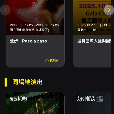
莫什科夫斯基：《西班牙相簿》，作品21
M. Moszkowski:
Album Espagnol
, Op. 21
2025.12.13 (六) - 2025.12.13 (六)
2025.10.27 (一) - 2025.
法雅：兩首西班牙舞曲，選自歌劇《短暫的人
國立臺中教育大學(英才校區)
臺北市中山堂
生》
聲步｜Paso a paso
遇見國際人聲樂團音
Manuel de Falla: Two Spanish Dances from
La Vida Breve
我想看
同場地演出