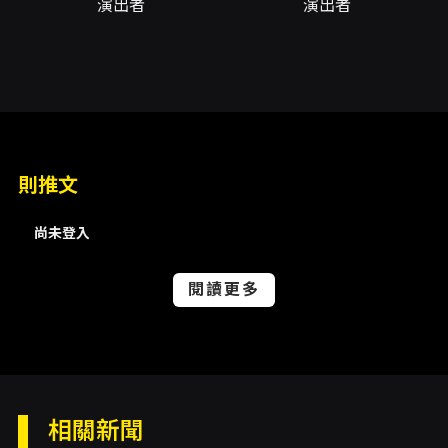
演出者
演出者
Unison Piano Duo was founded by pianist
Yun-Yun Chen and Jean Lee, in order to
expand the variety of musical events and
to popularize piano duets. They are
devoted to bringing classical music into
則推文
the public with salon concerts. This
尚未登入
concert features Spanish musical style
portrayed by composers such as Falla,
閱讀更多
Ravel, Chabrier, Moszkovski with their
renowned piano duets. The two pianists
will demonstrate the romanticism of Spain
with the enthusiastic rhythms and colorful
tunes.
相關新聞