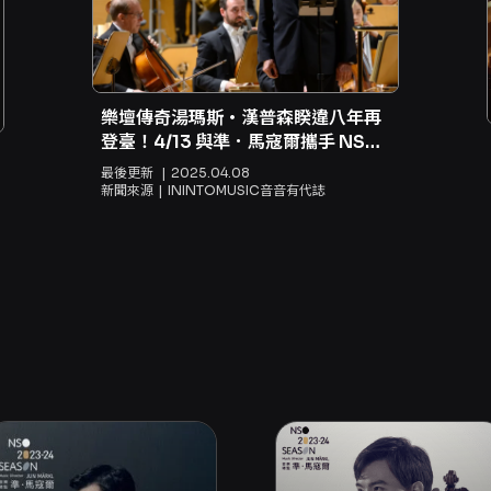
樂壇傳奇湯瑪斯・漢普森睽違八年再
登臺！4/13 與準．馬寇爾攜手 NSO
獻聲馬勒《少年的魔法號角》
最後更新
2025.04.08
新聞來源
ININTOMUSIC音音有代誌