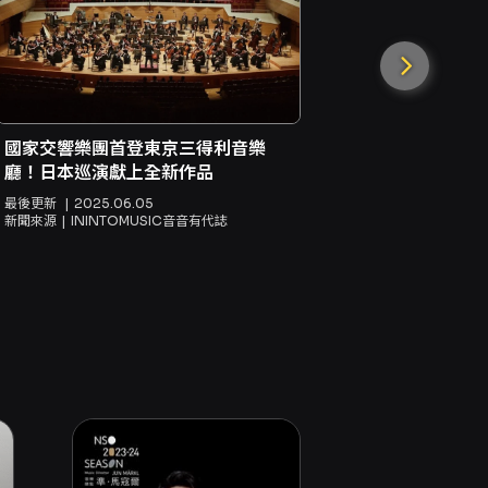
親自指揮國
才魏德曼要
國家交響樂團首登東京三得利音樂
廳！日本巡演獻上全新作品
最後更新
202
新聞來源
IN
最後更新
2025.06.05
新聞來源
ININTOMUSIC音音有代誌