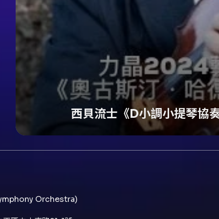
西貝流士《D小調小提琴協
phony Orchestra)