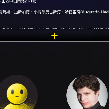
正區中山南路21-1號
‧道斯加德、小提琴奧古斯汀‧哈德里奇(Augustin Hadel
曾榮獲葛萊美獎「最佳古典器樂獨奏獎」以及「印地安納波里斯
湛，音色絢爛，具有牽動人心獨特魅力，西貝流士《D小調小提
名管弦樂團首席指揮，唱片錄音曲目豐富，尤其擅長德奧與北歐
一貫的風格，除了莊嚴宏偉的聲響，更蘊含了發人省思的宗教色彩
tor