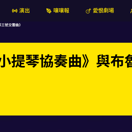
演出
嚷嚷報
愛恨劇場
第三號交響曲》
小提琴協奏曲》與布