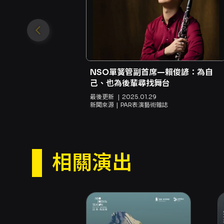
NSO單簧管副首席—賴俊諺：為自
己、也為後輩尋找舞台
最後更新
2025.01.29
新聞來源
PAR表演藝術雜誌
相關演出