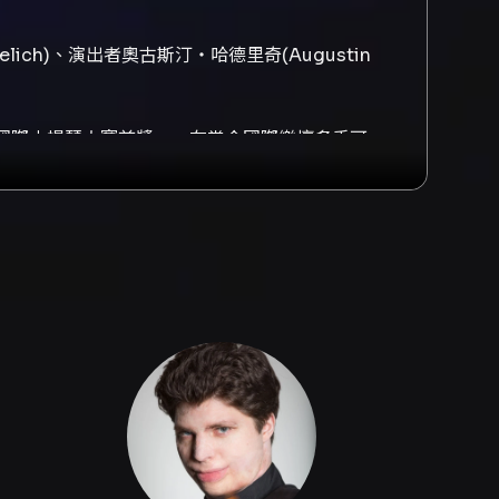
ich)、演出者奧古斯汀‧哈德里奇(Augustin
國際小提琴大賽首獎」，在當今國際樂壇炙手可
琴協奏曲》更是他的拿手曲目。
作品，兼具磅礡氣度與細膩情感。布魯克納《第
。此次演出為1872年原典版，忠實展現布魯