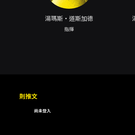
【演出曲目】
湯瑪斯‧道斯加德
西貝流士：D小調小提琴協奏曲，
布魯克納：第三號交響曲
指揮
Jean Sibelius: Violin Concer
Anton Bruckner: Symphony No
Augustin Hadelich's concer
獨家贊助
注意事項
則推文
尚未登入