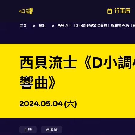
行事曆
嚷嚷社
首頁
演出
西貝流士《D小調小提琴協奏曲》與布魯克納《
西貝流士《D小調
響曲》
2024.05.04 (六)
音樂
管弦樂