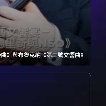
奏曲》與布魯克納《第三號交響曲》