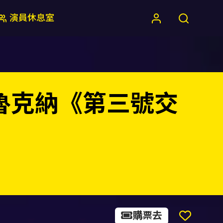
演員休息室
魯克納《第三號交
購票去