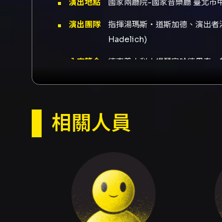
演出地點
國家兩廳院-國家音樂廳 臺北市中
演出團隊
指揮湯瑪斯‧道斯加德、演出者湯瑪斯
Hadelich)
內容簡介
德裔義大利小提琴家哈德里奇，
熱。他的演奏曲目廣泛，技巧精
丹麥指揮家道斯加德曾任歐美知
三號交響曲》展現了這位作曲家
相關人員
克納音樂精髓。
【演出人員】
指揮／湯瑪斯‧道斯加德
小提琴／奧古斯汀‧哈德里奇
Thomas Dausgaard, conduc
Augustin Hadelich, violin