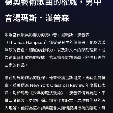
德奧藝術歌曲的權威，男中
音湯瑪斯．漢普森
談及當代最具影響力的男中音，湯瑪斯．漢普森
（Thomas Hampson）無疑是其中的佼佼者。他以溫暖
渾厚的音色、細膩的詮釋力，以及對文本的深刻理解，成
為德奧藝術歌曲的權威，尤其擅長詮釋馬勒、舒伯特等作
曲家的作品。
憑藉對馬勒作品的詮釋，他曾榮獲古斯塔夫．馬勒金質獎
章，並獲選為 New York Classical Review 年度最佳表
演。對於馬勒《少年的魔法號角》，漢普森情有獨鍾，不
僅四度錄製，更親自編訂鋼琴伴奏版本，展現對作品的深
入理解。他認為這本詩集蘊含人類情感與行為的隱喻，每