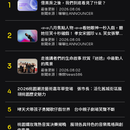
億票房之後，我們到底看見了什麼？
最後更新｜
2026.08.06
新聞來源｜
嚷嚷社ANNOUNCER
📣📣八月焦點人物 📣📣看她眼神一秒入戲，聽
她狂笑十秒破戲！ 孝女宋國珍 v.s. 笑女張擎
佳：本是同根生，相約壓車別太急
最後更新｜
2026.08.05
新聞來源｜
嚷嚷社ANNOUNCER
走進講者們的生命故事 欣賞『迷途』中最動人
的風景
最後更新｜
2026.08.02
新聞來源｜
傳媒News586
2026桃園潮流藝術嘉年華登場 張市長：活化舊城街區展
現桃園歷史魅力
哮天犬帶孩子勇闖歌仔戲世界 台中親子劇場笑聲不斷
桃園鐵玫瑰熱音賞決賽揭曉 展現各具特色的音樂風格與創