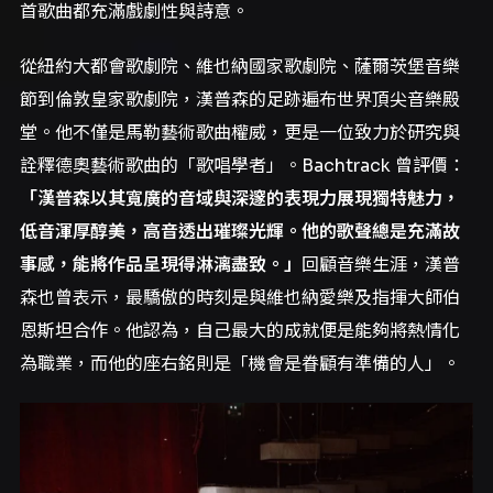
首歌曲都充滿戲劇性與詩意。
從紐約大都會歌劇院、維也納國家歌劇院、薩爾茨堡音樂
節到倫敦皇家歌劇院，漢普森的足跡遍布世界頂尖音樂殿
堂。他不僅是馬勒藝術歌曲權威，更是一位致力於研究與
詮釋德奧藝術歌曲的「歌唱學者」。Bachtrack 曾評價：
「漢普森以其寬廣的音域與深邃的表現力展現獨特魅力，
低音渾厚醇美，高音透出璀璨光輝。他的歌聲總是充滿故
事感，能將作品呈現得淋漓盡致。」
回顧音樂生涯，漢普
森也曾表示，最驕傲的時刻是與維也納愛樂及指揮大師伯
恩斯坦合作。他認為，自己最大的成就便是能夠將熱情化
為職業，而他的座右銘則是「機會是眷顧有準備的人」。