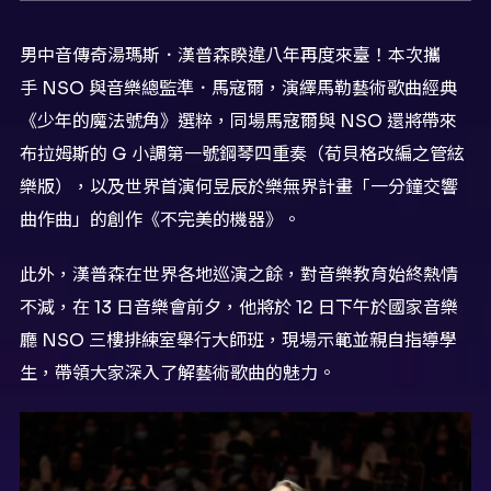
男中音傳奇湯瑪斯．漢普森睽違八年再度來臺！本次攜
手 NSO 與音樂總監準．馬寇爾，演繹馬勒藝術歌曲經典
《少年的魔法號角》選粹，同場馬寇爾與 NSO 還將帶來
布拉姆斯的 G 小調第一號鋼琴四重奏（荀貝格改編之管絃
樂版），以及世界首演何昱辰於樂無界計畫「一分鐘交響
曲作曲」的創作《不完美的機器》。
此外，漢普森在世界各地巡演之餘，對音樂教育始終熱情
不減，在 13 日音樂會前夕，他將於 12 日下午於國家音樂
廳 NSO 三樓排練室舉行大師班，現場示範並親自指導學
生，帶領大家深入了解藝術歌曲的魅力。