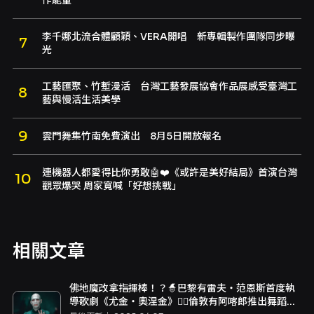
作能量
李千娜北流合體顧穎、VERA開唱 新專輯製作團隊同步曝
光
工藝匯聚、竹塹漫活 台灣工藝發展協會作品展感受臺灣工
藝與慢活生活美學
雲門舞集竹南免費演出 8月5日開放報名
連機器人都愛得比你勇敢🤖❤️《或許是美好結局》首演台灣
觀眾爆哭 周家寬喊「好想挑戰」
相關文章
佛地魔改拿指揮棒！？🧙巴黎有雷夫・范恩斯首度執
導歌劇《尤金・奧涅金》🤸‍♂️倫敦有阿喀郎推出舞蹈版