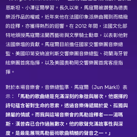
恩斯坦、小澤征爾學習。長久以來，馬寇爾被讚譽為德奧
樂派作品的權威，近年來他在法國印象派樂曲獨到而精緻
的詮釋，亦獲得熱烈的迴響。在 2012 年間，法國文化部
特地頒授馬寇爾法蘭西藝術與文學騎士勳章，以表彰他對
法國樂壇的貢獻。馬寇爾目前擔任國家交響樂團音樂總
監、美國印第安納波利斯交響樂團音樂總監、荷蘭海牙管
絃樂團首席指揮，以及美國奧勒岡交響樂團首席客座指
揮。
對於本場音樂會，音樂總監準．馬寇爾（Jun Märkl）表
示：
「馬勒的歌曲總是充滿深刻的象徵與層次，他選擇的
詩句蘊含著對生命的思索，透過音樂傳遞關於愛、孤獨與
歸屬的情感。而我與這場音樂會的馬勒詮釋者——湯瑪
斯．漢普森已合作過無數次，他的歌聲充滿故事性與深
度，是最能展現馬勒藝術歌曲精髓的聲音之一。」