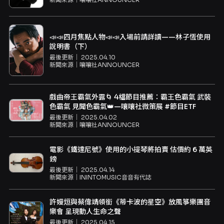
📣📣四月焦點人物📣📣入場前請詳讀——林子恆使用
說明書（下）
最後更新｜
2025.04.10
新聞來源｜
嚷嚷社ANNOUNCER
戲曲帝王霸氣外露🌀 4檔節目推薦：霸王色霸氣 武裝
色霸氣 見聞色霸氣👑—嚷嚷社微策展 #節目ETF
最後更新｜
2025.04.02
新聞來源｜
嚷嚷社ANNOUNCER
電影《鐵達尼號》使用的小提琴將拍賣 估價約 6 萬英
鎊
最後更新｜
2025.04.14
新聞來源｜
ININTOMUSIC音音有代誌
許嫚烜與蔡偉靖領銜《蒂卡波的星空》放風箏樂團音
樂會 呈現動人生命之聲
最後更新｜
2025.04.15