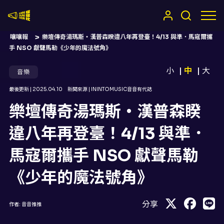
嚷嚷社
嚷嚷報
樂壇傳奇湯瑪斯・漢普森睽違八年再登臺！4/13 與準．馬寇爾攜
手 NSO 獻聲馬勒《少年的魔法號角》
小
中
大
音樂
最後更新 |
2025.04.10
新聞來源 |
ININTOMUSIC音音有代誌
樂壇傳奇湯瑪斯・漢普森睽
違八年再登臺！4/13 與準．
馬寇爾攜手 NSO 獻聲馬勒
《少年的魔法號角》
分享
作者:
音音推推