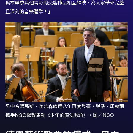
與本樂季其他精彩的交響作品相互輝映，為大家帶來完整
且深刻的音樂體驗！」
男中音湯瑪斯．漢普森睽違八年再度登臺，與準．馬寇爾
攜手NSO獻聲馬勒《少年的魔法號角》。圖／NSO