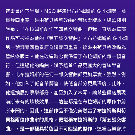
音樂會的下半場，NSO 將演出布拉姆斯的 G 小調第一號
鋼琴四重奏，是由荀貝格所改編的管絃樂版本。總監特別
說道：「布拉姆斯創作了四首交響曲，但我一直認為這部
作品可被視為他的『第五號交響曲』。布拉姆斯的 G 小調
第一號鋼琴四重奏原為鋼琴四重奏，後來由荀貝格改編為
管絃樂版本。他在改編時忠實保留了布拉姆斯的每一顆音
符，但透過他的編曲，賦予這首作品更龐大的管絃樂音
響，比布拉姆斯的任何一部交響曲都更加厚實、強烈。例
如，他加入了低音單簧管，使低音部分更具深度；此外，
他還擴展打擊樂部分，甚至加入了木琴，讓某些段落展現
前所未有的炫技效果——這些都是在布拉姆斯的原作中前
所未聞的。
因此，這部作品不僅完美融合了布拉姆斯與荀
貝格兩位作曲家的風格，更堪稱布拉姆斯的『第五號交響
曲』，是一部極具特色且不可錯過的傑作。
這場音樂會將