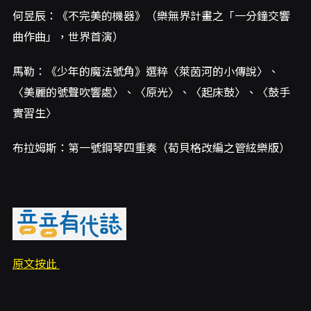
何昱辰：《不完美的機器》（樂無界計畫之「一分鐘交響
曲作曲」，世界首演）
馬勒：《少年的魔法號角》選粹〈萊茵河的小傳說〉、
〈美麗的號聲吹響處〉、〈原光〉、〈起床鼓〉、〈鼓手
實習生〉
布拉姆斯：第一號鋼琴四重奏（荀貝格改編之管絃樂版）
原文按此