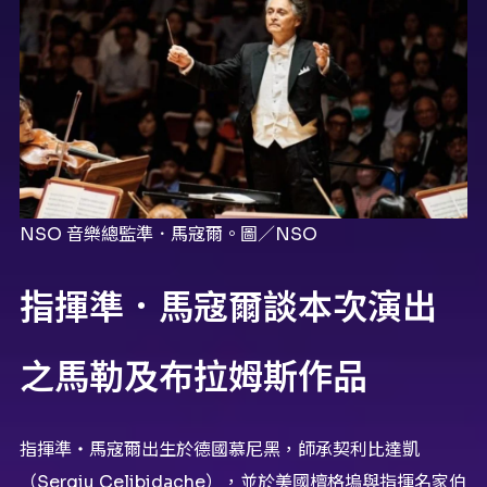
NSO 音樂總監準．馬寇爾。圖／NSO
指揮準．馬寇爾談本次演出
之馬勒及布拉姆斯作品
指揮準・馬寇爾出生於德國慕尼黑，師承契利比達凱
（Sergiu Celibidache），並於美國檀格塢與指揮名家伯