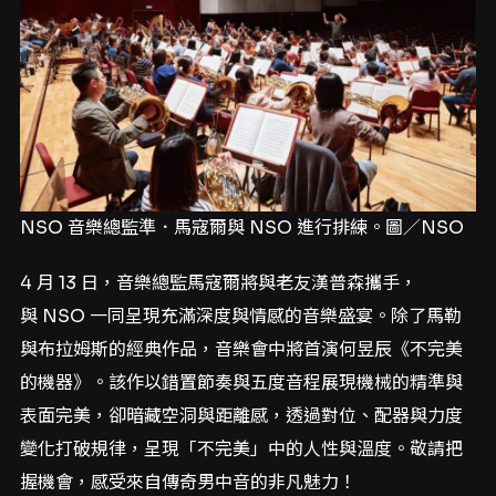
NSO 音樂總監準．馬寇爾與 NSO 進行排練。圖／NSO
4 月 13 日，音樂總監馬寇爾將與老友漢普森攜手，
與 NSO 一同呈現充滿深度與情感的音樂盛宴。除了馬勒
與布拉姆斯的經典作品，音樂會中將首演何昱辰《不完美
的機器》。該作以錯置節奏與五度音程展現機械的精準與
表面完美，卻暗藏空洞與距離感，透過對位、配器與力度
變化打破規律，呈現「不完美」中的人性與溫度。敬請把
握機會，感受來自傳奇男中音的非凡魅力！