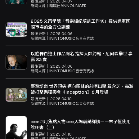
本《奧涅金》，英法雙邊舞台共譜俄羅斯經典✨
最後更新｜
2025.04.07
新聞來源｜
嚷嚷社ANNOUNCER
2025 文策學院「音樂經紀培訓工作坊」提供進軍國
際市場的全方位訓練
最後更新｜
2025.04.06
新聞來源｜
ININTOMUSIC音音有代誌
以詮釋白遼士作品聞名 指揮大師約翰．尼爾森辭世 享
壽 83 歲
最後更新｜
2025.04.06
新聞來源｜
ININTOMUSIC音音有代誌
臺灣培育 世界頂尖 邁向顛峰的前哨出擊 戴含芝．高瀚
諺打擊樂獨奏會《Inception》6 月登場
最後更新｜
2025.04.10
新聞來源｜
ININTOMUSIC音音有代誌
📣📣四月焦點人物📣📣入場前請詳讀——林子恆使用
說明書（上）
最後更新｜
2025.04.10
新聞來源｜
嚷嚷社ANNOUNCER