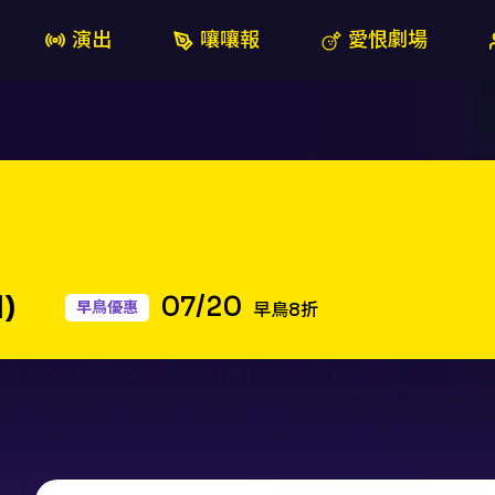
演出
嚷嚷報
愛恨劇場
日)
07/20
早鳥優惠
早鳥8折