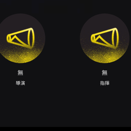
胤頡、洪子晏
主演
嗎？數來寶是怎麼來的？唱數來寶其實能賺錢？別著急，就讓我
來寶的世界裡吧！
無
無
明翰
主演
少年輕人認識它，為了能夠延續京劇傳統，開始演變出各種不同
導演
指揮
琳
、葉怡均、魏竹嶢
主演
趙氏孤兒》、《王佐斷臂》這幾齣戲都是王子替父報仇的文藝經
了喜劇！3個「阿Q」演員瘋狂搞笑、管叫水逆退散！