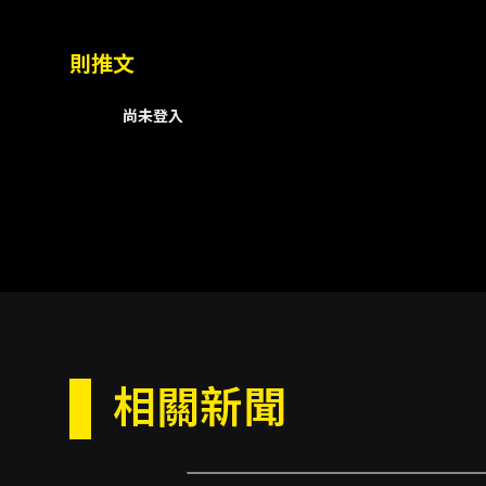
則推文
【關於台北曲藝團】
台北曲藝團成立於1993年，成
尚未登入
統、攻於創新，擅長以新潮觀點
地曲藝大師視為臺灣最重要的堡
演員簡介：
相關新聞