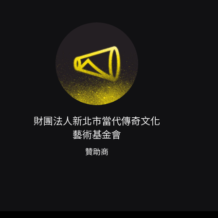
們來聽聽這段快板經典《一頭大一頭小》，多種
財團法人新北市當代傳奇文化
藝術基金會
的作品與表演生態，但怎麼跟想像的好像有點不
贊助商
典之作，情節離奇、張力十足，但故事在現代從