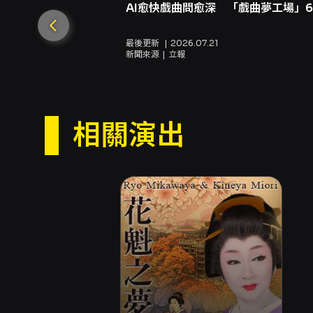
AI愈快戲曲問愈深 「戲曲夢工場」
最後更新
2026.07.21
新聞來源
立報
相關演出