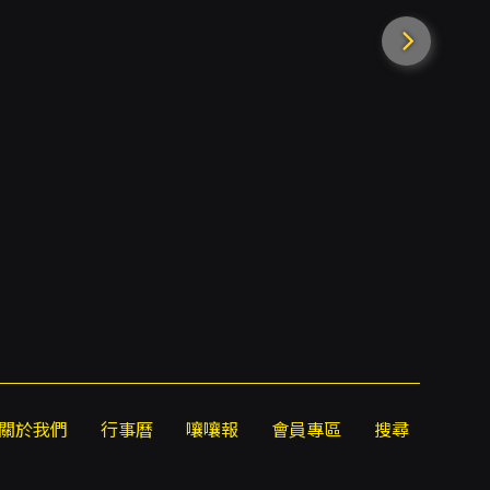
假面舞會演唱會
關於我們
行事曆
嚷嚷報
會員專區
搜尋