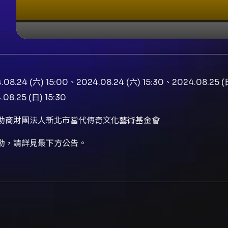
.08.24 (六) 15:00、2024.08.24 (六) 15:30、2024.08.25 (
08.25 (日) 15:30
助商財團法人新北市當代傳奇文化藝術基金會
動，請詳見最下方公告。
一句日文諺語「笑う門には福来たる」，意思是只要保持心情愉
O級說唱名家精彩到位的表演與極致爆笑的內容，保證打開笑門