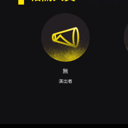
節目長度：
60分鐘
【演出內容】
演出內容：
對口相聲《一頭大一頭小》
/
吳
快板是什麼？和棺材板一樣能吃
疑問，一次解答，一起沉浸在數
無
對口相聲《京嚇》
/
吳思偉、宋
京劇作為外省傳統劇種，越來越
演出者
一樣？
群口相聲《王子復仇記》
/ 吳姵
經典！經典！《哈姆雷特》、《
相聲演員的嘴裡說出來，悲劇成