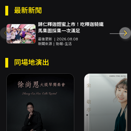
最新新聞
歸仁釋迦甜蜜上市！吃釋迦騎鐵
馬果園採果一次滿足
最後更新
2026.08.08
新聞來源
勁報-生活
同場地演出