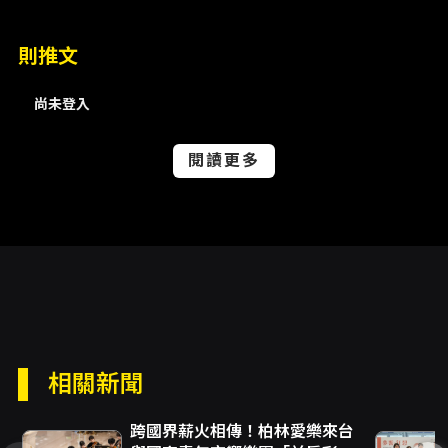
since its debut concerts in July of the
same year. In the summer of 2025, NSYO,
則推文
under the direction of NSO Music
尚未登入
Director Jun Märkl, will present a
captivating program featuring Richard
閱讀更多
Strauss’s Don Juan. The orchestra will also
collaborate with internationally renowned
pianist Dmitry Shishkin to perform Sergei
Prokofiev’s Piano Concerto No. 3 in C
Major, Op. 26. The concert will conclude
with selections from Prokofiev’s Romeo
and Juliet Suites No. 1 & 2, bringing the
相關新聞
evening to a brilliant close in Taipei,
Miaoli, and Kaohsiung, the young
跨國界薪火相傳！柏林愛樂來台
musicians of NSYO will also travel to