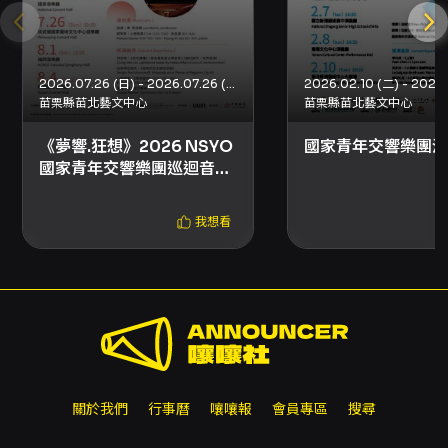
擔任日本國立音樂大學客席教授，並於2023年創
立臺灣國家青年交響樂團。
Jun Märkl is a highly respected interpreter
2026.07.26 (日) - 2026.07.26 (日)
of the core German repertory, and has
苗栗縣苗北藝文中心
苗栗縣苗北藝文中心
become known for his refined and
《夢響.狂想》2026 NSYO
國家青年交響樂團演
idiomatic explorations of the French
國家青年交響樂團巡迴音樂
Impressionists. He currently serves as
會
Music Director of the Taiwan Philharmonic
我想看
(the National Symphony Orchestra), he has
been appointed Music Director of the
Indianapolis Symphony Orchestra, and is
the newly appointed Chief Conductor of
the Residentie Orkest Den Hague,
Netherlands. He serves as Principal Guest
關於我們
行事曆
嚷嚷報
會員專區
搜尋
Conductor of the Oregon