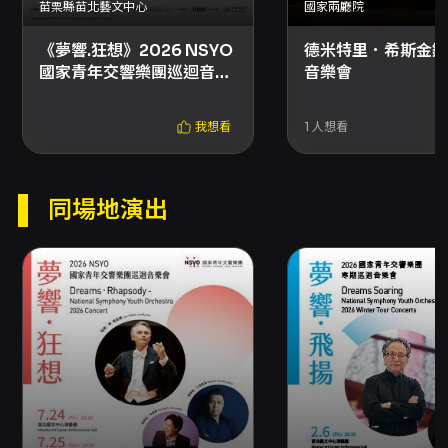
苗栗縣苗北藝文中心
國家兩廳院
指揮／準．馬寇爾 Jun Märkl, conductor
《夢響.狂想》2026 NSYO
德米特里．希斯金鋼
準．馬寇爾出生於德國慕尼黑，師承契利比達凱
國家青年交響樂團巡迴音樂
音樂會
(Sergiu Celibidache)，並於美國檀格塢與指揮
會
名家伯恩斯坦、小澤征爾學習。長久以來，馬寇
我想看
1
人想看
爾被讚譽為德奧樂派作品的權威，近年來他在法
國印象派樂曲獨到而精緻的詮釋，亦獲得熱烈的
同場地演出
迴響。在2012年間，法國文化部特地頒授馬寇爾
法蘭西藝術與文學騎士勳章，以表彰他對法國樂
壇的貢獻。
馬寇爾目前擔任國家交響樂團音樂總
監，近期受邀擔任美國印第安納波利斯交響樂團
音樂總監、荷蘭海牙管絃樂團首席指揮，以及美
國奧勒岡交響樂團首席客座指揮。支持年輕藝術
家不遺餘力的馬寇爾，曾擔任多年的日本太平洋
音樂節與美國亞斯本音樂節首席指揮，目前受邀