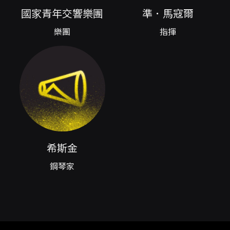
培育了臺灣新生代傑出音樂家，並在同年七月間
國家青年交響樂團
準．馬寇爾
舉行首演，初試啼聲，一鳴驚人，深獲好評。
樂團
指揮
2025年暑假，NSYO 將由國家交響樂團音樂總
監準．馬寇爾率領，呈現理查・史特勞斯：《唐
璜》；並攜手國際知名鋼琴家希斯金帶來普羅柯
菲夫：第三號C大調鋼琴協奏曲，作品26；音樂
會的最後獻上普羅柯菲夫：《羅密歐與茱麗葉》
第一號及第二號組曲選粹，絢麗結尾。本次巡迴
地點遍及臺北、苗栗、高雄，更將帶領青年音樂
希斯金
家們前進日本，讓世界聽見青年音樂家們的無窮
潛力，名家名曲名技，絕對不同凡響！
鋼琴家
The National Symphony Youth Orchestra
(NSYO), established in 2023, has nurtured
many outstanding young musicians in
Taiwan and received widespread acclaim