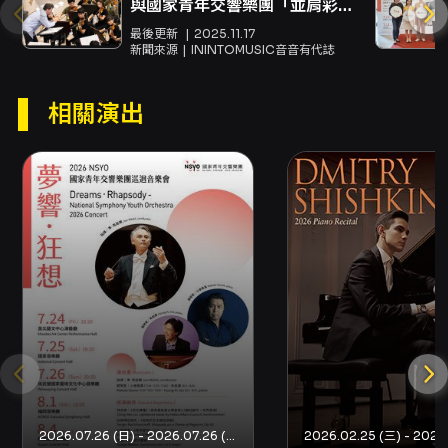
與國家青年交響樂團「並肩彩
Japan, showcasing their immense talent
排」🔥🎶
最後更新
2025.11.17
新聞來源
ININTOMUSIC音音有代誌
on a global stage. This combination of
masters, masterpieces, and virtuosity
相關演出
promises a truly memorable experience for
all audiences.
【演出人員】
指揮｜準．馬寇爾
鋼琴家｜希斯金
國家青年交響樂團
Jun Märkl, conductor
Dmitry Shishkin, piano
National Symphony Youth Orchestra
2026.07.26 (日) - 2026.07.26 (日)
【演出人員介紹】