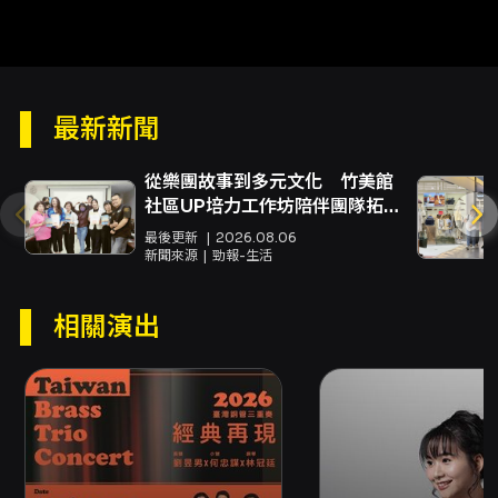
最新新聞
從樂團故事到多元文化 竹美館
社區UP培力工作坊陪伴團隊拓展
地方視野
最後更新
2026.08.06
新聞來源
勁報-生活
相關演出