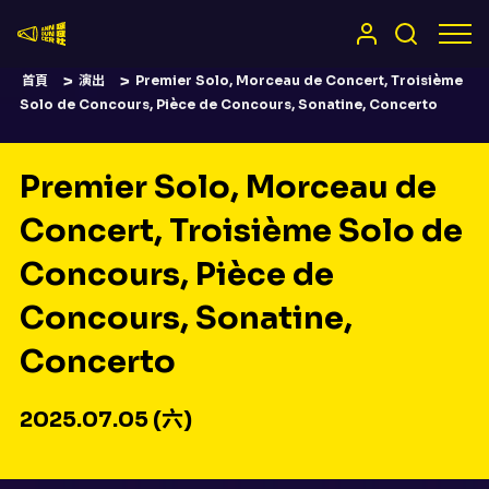
嚷嚷社
首頁
演出
Premier Solo, Morceau de Concert, Troisième
Solo de Concours, Pièce de Concours, Sonatine, Concerto
Premier Solo, Morceau de
Concert, Troisième Solo de
Concours, Pièce de
Concours, Sonatine,
Concerto
2025.07.05 (六)