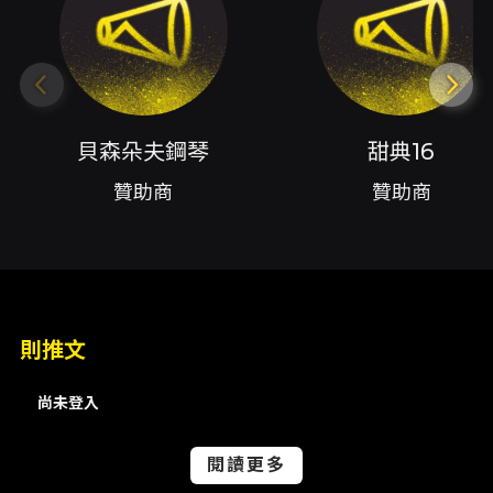
1.Gabriel Parès：Premier Solo
2.Jean G. Pennequin：Morceau de
Concert
3.Fernand Andrieu：Troisième Solo de
貝森朵夫鋼琴
甜典16
Concours
贊助商
贊助商
4.Georges Hue：Pièce de Concours
5.Jean Français：Sonatine
6.Charles Chaynes：Concerto
7.Karol Beffa：Concerto
注意事項
則推文
協辦單位：貝森朵夫鋼琴、甜典16
尚未登入
閱讀更多