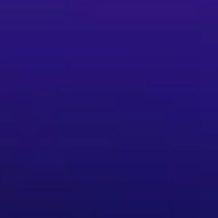
苑舞者、
明哥舞團團員
會理事長，於 2009 年開始接觸西班牙佛朗明哥舞蹈藝術。期間
共同演出。
統佛朗明哥訓練多年，並於巴塞隆納之劇院，藝文中心及小酒館多
組決賽入圍。
與多位西班牙藝術家合作演出和舞蹈工作坊。