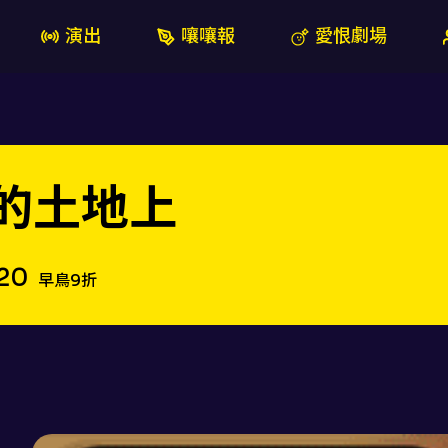
演出
嚷嚷報
愛恨劇場
在我的土地上
/20
早鳥9折