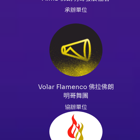
《製作群》
承辦單位
藝術總監｜黃芳伶、劉純純
音樂總監｜孟思齊、陳志民
舞台監督｜吳佩蓉
公關執行｜劉純純
前台執行｜吳雯芊
舞台設計｜吳進棠，吳則逸
攝影｜吳玉慈
服裝梳化｜邱宥甄
Volar Flamenco 佛拉佛朗
平面設計｜吳佩蓉
明哥舞團
協辦單位
《演出者》
佛朗明哥吉他｜孟思齊
佛朗明哥吟唱｜陳志民
獨舞者｜黃芳伶、劉純純