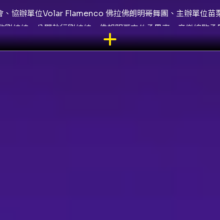
會、協辦單位Volar Flamenco 佛拉佛朗明哥舞團、主辦
監劉純純、公關執行劉純純、佛朗明哥吉他孟思齊、音樂總監孟
饒筱菁、舞台監督吳佩蓉、前台執行吳雯芊、舞台設計吳進棠、
，帶領觀眾進入一場吉普賽人的旅程，並展開不同文化背景確有
由黃芳伶及劉純純
兩位台灣佛朗明哥舞者
發起，她們思考了為何
「堅強」、「包容」的特質竟與顛沛流離的吉普賽人發展出這種
西班牙的台灣頂尖佛朗明哥藝術家，同時邀請到西班牙籍吉他手
肩，扇子，長尾裙，伴隨著佛朗明哥獨特曲風，帶著觀眾
進入一