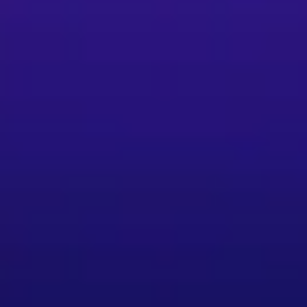
多次到西班牙進修，更於2024 年至西班牙巴塞
場演出經歷。2023 年西班牙赫雷斯舉辦之第