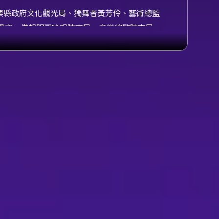
單位苗栗縣政府文化觀光局、獨舞者黃芳伶、藝術總監
思齊、佛朗明哥吟唱陳志民、音樂總監陳志民、
舞台設計吳則逸、攝影吳玉慈、服裝梳化邱宥
著同樣特質的內心對話。
身上流著東方的血液卻會這麼深愛著西方的佛朗
強調情感張力及身體力度的佛朗明哥文化不謀而
，以呈現佛朗明哥小酒館原貌為主，透過現場吉
場吉普賽人的
旅
程
，並展開與自己的對話。