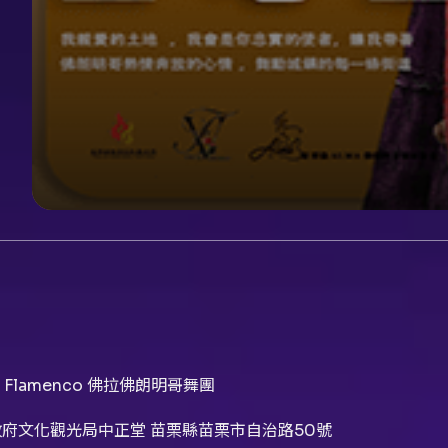
 Flamenco 佛拉佛朗明哥舞團
府文化觀光局中正堂 苗栗縣苗栗市自治路50號