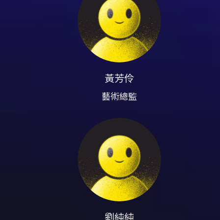
目前在 19 號排練場擔任管理
特邀舞者 饒筱菁
2002年開始學習佛朗明哥。
修，回台後參與舉辦《Tablao F
黃芳伶
藝術總監
吉他手 孟思齊
西班牙巴塞隆納人，16 歲時參加 " Ce
國、加拿大、中南美洲與亞洲，
歌手 陳志民
牙醫執業15年後棄醫從事藝文工作，
多數佛朗明哥團體均曾合作演出
主辦單位｜苗栗縣政府文化觀光
承辦單位｜Alma 佛朗明哥發展
劉純純