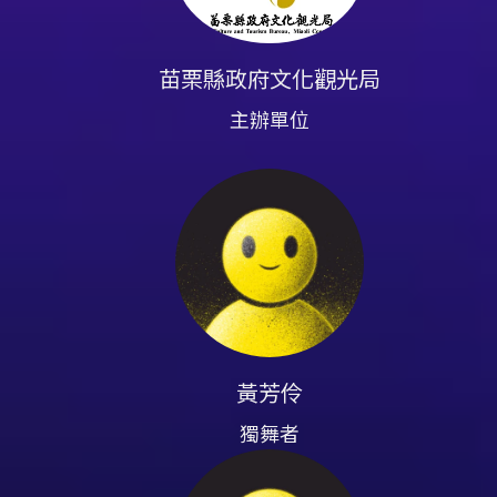
特邀獨舞者｜黃子瓅、饒筱菁
群舞者｜Alma佛朗明哥舞蹈學
苗栗縣政府文化觀光局
Volar Flamenco 佛拉佛朗
主辦單位
演出者介紹
獨舞者 黃芳伶
苗栗縣 Alma 佛朗明哥發展協
隆納藝術中心，與當地的藝術家
獨舞者 劉純純
旅居西班牙巴塞隆納回台。受正
八屆國際佛朗明哥舞蹈大賽專業
黃芳伶
獨舞者
特邀舞者 黃子瓅
台北邊境佛朗明哥舞團負責人，