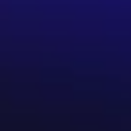
人和舞蹈老師，協助推廣佛朗明哥藝術。
多次於西班牙外師來台的演出中擔任舞者，並時常受邀於商業及推廣
lamenco Vol 2》，擔任編舞及獨舞者。
rtamen de Guitarra Flamenca Ciutatde l' ho
目前旅居於台灣。
西班牙賽維亞佛朗明哥學校Fundación Cristina He
，亦曾應邀赴香港、韓國、菲律賓等地參加藝術節表演，至今參與
局
協會