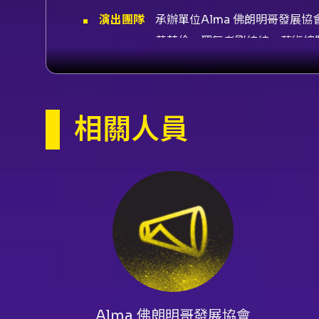
演出團隊
承辦單位Alma 佛朗明哥發展協
黃芳伶、獨舞者劉純純、藝術總
特邀獨舞者黃子瓅、特邀獨舞者
甄、平面設計吳佩蓉
內容簡介
以西班牙佛朗明哥小酒館為背景
相關人員
《
A mi Tierra
在我的土地上》
明哥藝術？她們體認到了台灣人
合。
此次作品集結了一群旅居及留學
他，吟唱，木箱鼓，踩腳聲，披
Alma 佛朗明哥發展協會