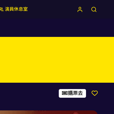
演員休息室
購票去