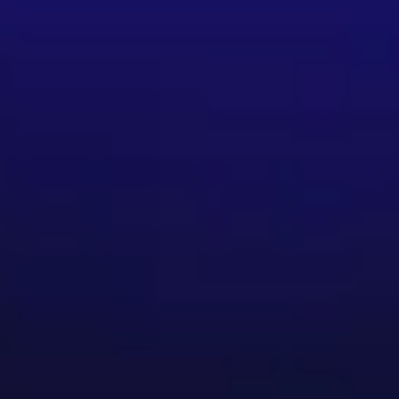
活動中演出。2025年第八度前往西班牙進
spitalet " 吉他大賽奪得冠軍。演出足跡遍及歐洲、美
eren修業兩年，目前持續於西班牙進修中。與國內大
各種演出近400場。