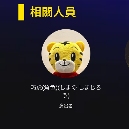
一段充滿歡樂、學習與友誼的旅
相關人員
巧虎和琪琪搭上熱氣球，跟著P
樂的完成尋寶任務。
巧虎英語舞臺劇演出以英語為主
購票優惠說明
巧虎劇場好朋友專屬優惠
（0
透過網路於年代售票購買每張
信用卡購票優惠：
巧虎(角色)(しまの しまじろ
08/26中午12：00開
う)
團體購票優惠
演出者
08/26中午12：00起開放
注意事項
注意事項