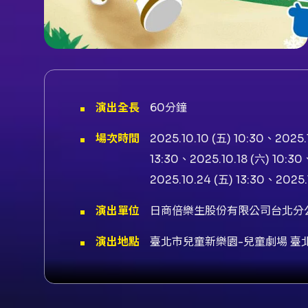
演出全長
60分鐘
場次時間
2025.10.10 (五) 10:30、2025.1
13:30、2025.10.18 (六) 10:30
2025.10.24 (五) 13:30、2025.
演出單位
日商倍樂生股份有限公司台北分
演出地點
臺北市兒童新樂園-兒童劇場 臺
演出團隊
演出者巧虎(角色)(しまの しま
內容簡介
演出內容