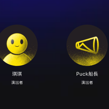
程！
The Magical Hot Air Balloon 魔法熱氣球
uck船長展開魔法冒險。他們拜訪熱帶小島、新奇農場、冰雪王
，中文為輔，讓孩子在舞臺表演中認識英語常見詞彙，自然打開
8/26中午12：00起～09/25 24：00止）
850元票券，結帳時輸入優惠折扣代碼，不限場次以及張數，皆
琪琪
Puck船長
始，台北富邦銀行、台新銀行及兆豐銀行信用卡卡友，透過網路購票，
演出者
演出者
50張以上之團體購票，享85折優惠。