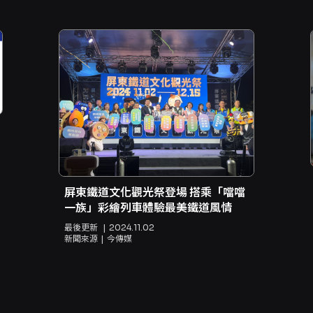
屏東鐵道文化觀光祭登場 搭乘「噹噹
一族」彩繪列車體驗最美鐵道風情
最後更新
2024.11.02
新聞來源
今傳媒