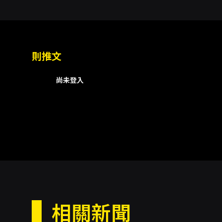
1. 0歲以上一律一人一票、憑
2. 請留意您購得之票券日期、
3. 退票須加收票面價10％之手
則推文
4. 演出現場不提供停車位，請
5. 觀眾席內「嚴禁錄影、錄音
尚未登入
6. 如發生無法克服之意外，主
演出時間
：演出時間約60分
購票須知
：
購票方式
：
網路購票、超商購票、端點購
取票方式
：
郵寄取票、超商取票。
相關新聞