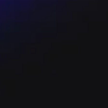
國與神秘海底世界，旅途中認識新朋友，一起快
英語學習之窗。
可享有88折優惠。
可享有9折優惠。