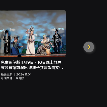
密技！嚷嚷
信用卡買票
兒童歌仔戲11月9日、10日晚上於屏
最後更新
20
東體育館前演出 邀親子共賞戲曲文化
新聞來源
嚷嚷
最後更新
2024.11.04
新聞來源
今傳媒