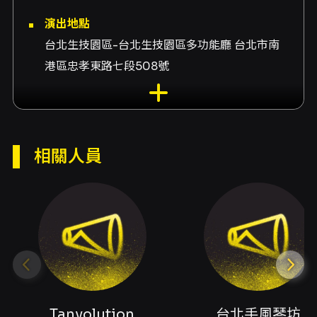
演出地點
台北生技園區-台北生技園區多功能廳 台北市南
港區忠孝東路七段508號
演出團隊
主辦Tanvolution、贊助台北手風琴坊、班多鈕
手風琴吳詠隆、音樂總監吳詠隆、特邀班多鈕音
相關人員
樂家北村聰、特邀班多鈕音樂家吳睿然、小提琴
李昀潔、小提琴張譽耀、小提琴莊秉育、中提琴
林筱純、大提琴戴予軒、鋼琴邱顯博、低音提琴
鄭小妍、歌手江玉芳、舞者劉心岳、舞者郭欣
諭、舞者Daniel、舞者Samantha
內容簡介
本場音樂會呈現臺灣首支標準探戈大樂團
（Orquesta Típica）成立後的創團音樂會，企
Tanvolution
台北手風琴坊