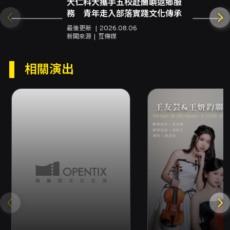
大仁科大攜手五校赴蘭嶼返鄉服
Samantha等人，以舞蹈化的身體語彙回應音樂
務 青年走入部落實踐文化傳承
的節奏與句法，提升整體表演的視覺與情緒張
力。 本次音樂會在編曲與演繹上力求兼顧傳統與
最後更新
2026.08.06
新聞來源
互傳媒
當代：一方面忠實呈現探戈的標準音色與節奏結
構，另一方面透過創新的編曲手法將臺灣在地元
素與樂團的演奏特質相互融入，使得老歌新詮、
相關演出
傳統與當代並置。對於已熟悉探戈的聽眾，能聽
見細節處的音色層次、班多鈕與絃樂的對位，以
及編曲在動態與律動上的處理；對於初次接觸探
戈或希望體驗現場大編制探戈聲響的觀眾，則能
獲得一場兼具戲劇張力與情緒流動的現場經驗。
本場次於台北生技園區多功能廳演出，並提供電
子票及同步錄影服務（演出當晚同步錄影）。票
價分級為800、1,000、1,200及5,000元，並
提供多種折扣方案（含早鳥、學生、身心障礙等
優待）。觀眾可依自身需求選擇座位與票種；建
議對探戈聲響細節與舞蹈互動有興趣的觀眾儘早
購票以取得較佳座位。本演出不僅是聆聽探戈經
典的機會，也是觀察當代編曲、跨界演出與在地
文化融合的實際樣貌，適合喜愛探戈、世界音
樂、弦樂與舞蹈表演的觀眾前來觀賞。