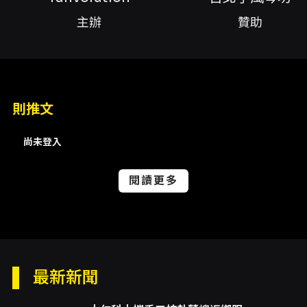
圖以完整的班多鈕（bandoneón）、鋼琴與絃
主辦
贊助
樂編制，重現探戈黃金年代的聲響同時揉合當代
編曲語法與在地音樂能量。演出曲目將由阿根廷
布宜諾斯艾利斯經典旋律出發，帶領聽眾穿越探
戈的情感地景：由低沈、濃烈的班多鈕聲響建立
主體語彙，弦樂與鋼琴在節奏與色彩上相互呼
應，既有舞蹈的節拍感也有室內樂式的細膩表
則推文
情。樂團強調節奏的緊密與舞步感的可視性，既
是純粹的聽覺享受，也是與舞者互動的現場語
尚未登入
言。本場同時安排舞者演出，使聲樂、器樂與舞
蹈在現場互為支撐，體現探戈作為音樂與舞蹈共
生文化的觀演價值。 演出陣容以音樂總監吳詠隆
閱讀更多
領軍，並邀請多位資深與跨域表演者參與：特邀
班多鈕音樂家北村聰與吳睿然，共同呈現班多鈕
的多聲部色彩；弦樂段落由小提琴、次要絃樂與
大提琴等人所組成，並配備專職低音提琴與鋼
琴，完整再現Orquesta Típica的傳統編制。樂
團同時邀請歌手江玉芳演唱探戈歌曲，歌聲的語
最新新聞
言特質將為樂曲注入歐陸歌謠與探戈歌唱的情感
維度。舞者部分有劉心岳、郭欣諭及Daniel、