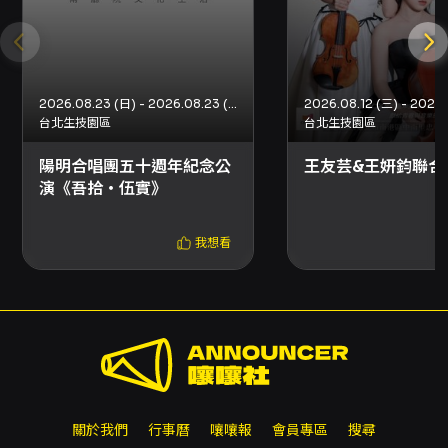
郵寄（另收50元郵資）。實際可選取的取票方式
以結帳頁面顯示為準。 退換票與注意事項 - 退票
期限：最遲須在演出日10日前（不含演出日）辦
理，逾期恕無法受理。 - 退票手續費：每張票收
取票面售價10%手續費。換票視同退票，需退票
2026.08.23 (日) - 2026.08.23 (日)
後重新購買。 - 退票申請：以不同付款方式之退
台北生技園區
台北生技園區
票流程有別，請依OPENTIX平台說明操作；郵
陽明合唱團五十週年紀念公
王友芸&王妍鈞聯合
寄退票需以掛號寄回並以郵戳為憑，相關退款會
演《吾拾‧伍實》
依付款方式退款至原帳戶或信用卡。 - 系統結算
期間（每日23:30-00:00）暫停服務，請避開該
時段操作退票。 - 使用文化幣或點數折抵購票
我想看
者，退票時系統會依序退還文化幣與點數，並扣
除退票手續費；若折抵之文化幣或點數已逾期，
將無法返還或展延。 - 若遇主要表演人員或主要
節目內容於預定演出前發生變動，相關退票機制
與受理方式將公告於本節目頁面；若主辦未提供
退款機制，信用卡購票者可向原發卡行申請信用
卡爭議款退款。 其他提醒 - 本場次提供電子票並
於2026/07/18（演出當晚）同步錄影。 - 建議
關於我們
行事曆
嚷嚷報
會員專區
搜尋
欲享受最佳觀演體驗者提前完成取票與入場安