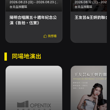
2026.08.23 (日) - 2026.08.23 (日)
台北生技園區
台北生技園區
注意事項
票務與優惠規則 - 票價：800、1,000、
陽明合唱團五十週年紀念公
王友芸&王妍鈞聯合
1,200、5,000 元。 - 折扣：早鳥優惠自即日起
演《吾拾‧伍實》
至2026/05/31 23:59止，凡購買任一票區享8
折；兩廳院會員9折；學生票9折（入場請出示學
我想看
生證）；身心障礙人士及一名陪同者購票5折（入
場請出示身心障礙手冊，陪同者與身障者須同時
入場）；65歲（含）以上長者購票可享5折（入
場請出示證件）。5000元藝文贊助票區除身障5
同場地演出
折外，其餘折扣無法併用。 購票與取票 - 購票方
式：網路購票（信用卡、Apple Pay、Google
Pay、ATM 轉帳，需先加入會員）、分銷點購買
（現金、信用卡）、超商購票（現金，7-
ELEVEN ibon、全家FamiPort、萊爾富Life-
ET）。超商限電腦自動選位，每筆訂單最多可訂
購8張票券。若有特定方案（如輪椅席、優惠套
票、一次購買超過8張等）可能無法於超商購買。
- 取票方式：電子票或超商取票（超商取票每張
需支付10元手續費，每筆最多領取8張）、國內