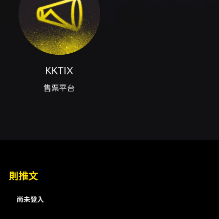
興北路480號 票價與購票方式 - 現場票：
TWD$450 - 預售票：TWD$400 - 預售/購票
通路：KKTIX 及台灣全家便利商店 - 票券類別頁
面同時顯示另有 TWD$225 票種（頁面有列
出），實際票種與價格請以購票頁面為準。 付款
與取票說明 - 付款方式：信用卡（VISA／
MASTER／JCB）、ATM 虛擬帳號等（以
KKTIX
KKTIX 結帳頁面為準）。 - 本活動網站訂購之取
售票平台
票方式提供全家取票（每筆最多 4 張，取票手續
費每筆酌收 NT$30，於全家便利商店櫃檯繳
納）。 - 亦可於全家便利商店以現金方式購票
（每筆限購 4 張，現金購票不收取取票手續
費）。 退換票與注意事項參考 - 退換票機制依文
化部「藝文表演票券定型化契約應記載及不得記
載事項」及 KKTIX 退換票規定辦理。主辦方採用
方案一：消費者請求退換票之時限為演出日前 10
日（不含演出日）；票券寄達日為請求退換票之
則推文
判定基準，且退票需酌收票面金額 10% 手續費，
限於活動 10 日前辦理（不含活動當日）。 - 相關
尚未登入
退換票細節請參閱 KKTIX 官方說明（KKTIX 退
換票規定）。 聯絡資訊 - 主辦／票務相關聯絡：