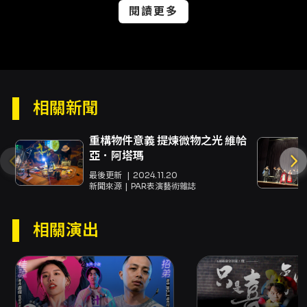
閱讀更多
卡米地 Live Comedy Club Taipei（活動頁面
提供聯絡主辦單位連結）。
注意事項
- 建議於結帳時避免使用 Yahoo 或 Hotmail 電
子郵件，以免收不到訂單成立通知信或被視為垃
圾郵件。 - 開演前 30 分鐘開始入場；一人一票
相關新聞
憑票入場。 - 建議 12 歲以上觀眾入場（頁面建
議）。 - 票券視同有價證券，請妥善保存，遺失
重構物件意義 提煉微物之光 維帢
或毀損恕不補發；如遇票券毀損、滅失或遺失，
亞．阿塔瑪
主辦單位將依相關規定提供入場機制，詳情請洽
最後更新
2024.11.20
KKTIX 客服中心或主辦單位。 - 全家取票每筆限
新聞來源
PAR表演藝術雜誌
4 張並酌收 NT$30 取票手續費（於全家繳
納）；全家現金購票每筆限購 4 張且不收取取票
手續費。 - 退票需於演出日前 10 日（不含演出
相關演出
日）辦理，且可能酌收手續費，請務必詳閱
KKTIX 退換票規定。