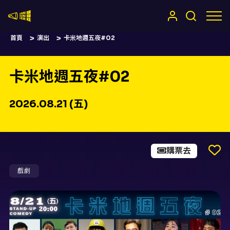
嚷嚷社
首頁
演出
卡米地週五夜#02
卡米地週五夜#02
2026.08.21 (五)
購票去
戲劇