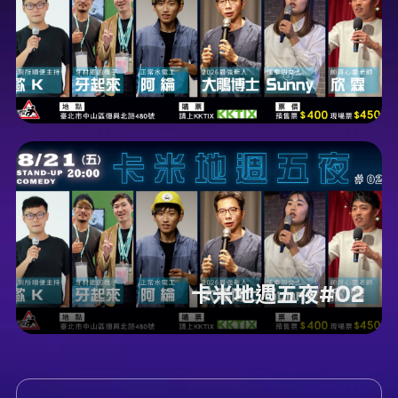
卡米地週五夜#02