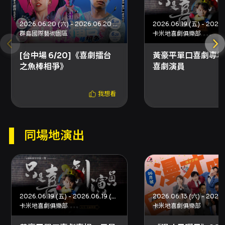
KKTIX 客服。 - 購票時請留意填寫之電子郵件是
否可正常收信（建議避免使用可能會擋信的信箱
2026.06.20 (六) - 2026.06.20 (六)
服務，如 Yahoo/Hotmail 等），以免收不到訂
群島國際藝術園區
卡米地喜劇俱樂部
單確認或後續通知。 - 現場內容以演出當日實際
演出為準，部分段子可能含成人內容，請評估是
[台中場 6/20]《喜劇擂台
黃豪平單口喜劇專場
否適合觀看。
之魚棒相爭》
喜劇演員
我想看
同場地演出
2026.06.19 (五) - 2026.06.19 (五)
卡米地喜劇俱樂部
卡米地喜劇俱樂部