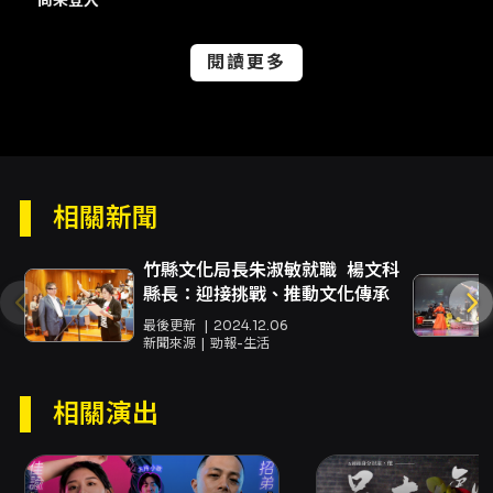
信。 - 若需退換票或處理票券相關問題，請依
KKTIX 退換票規定辦理（頁面提供相關連結與說
閱讀更多
明）。 聯絡與更多資訊： - 主辦／場地：
Comedy Plus 卡米地＋（卡米地 Live
Comedy Club Taipei） - 售票平台：
KKTIX（活動頁面及購票連結請以 KKTIX 為準）
注意事項
注意事項： - 依頁面說明，本節目採用 KKTIX 指
相關新聞
定之退換票機制：消費者請求退換票之時限為演
出日前 10 日（不含演出日）；退票需酌收票面金
竹縣文化局長朱淑敏就職 楊文科
額 10% 手續費，並限於活動 10 日前辦理（不含
縣長：迎接挑戰、推動文化傳承
活動當日）。全家取票因購買當日即可取票則不
最後更新
2024.12.06
適用該退換票時限規範，詳情請參閱 KKTIX 退換
新聞來源
勁報-生活
票規定頁面。 - 開演前 30 分鐘入場；請依票券
或主辦單位公告時間到場。 - 一人一票憑票入
場，建議 12 歲以上觀眾入場；票券視同有價證
相關演出
券，請妥善保存，遺失或毀損恕不補發。 - 如遇
票券毀損、滅失或遺失，主辦單位將依文化部相
關規定及 KKTIX 指定機制辦理，詳情請洽