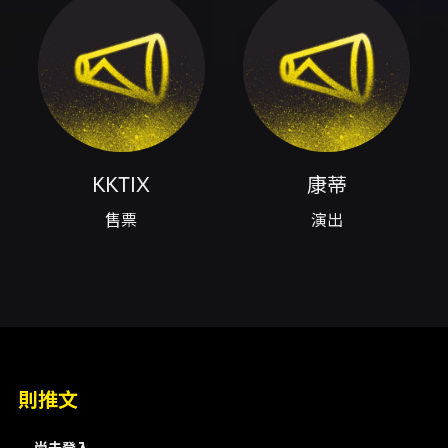
- 時間：2026/7/17（週五）20:00 開演（建議
提前入場） - 場地：Comedy Plus 卡米地＋
（卡米地 Live Comedy Club Taipei） - 地
址：台北市中山區復興北路480號 票價與購票方
式： - 一般票／騷賣票：660 元 - 提早進來一下
票（搶先入場票）：600 元 - 特別為你留的票
（保留席＋贈送特別小禮）：888 元 - 頁面另列
有 330 元之票種（請以售票頁面為準）。 - 購票
可透過 KKTIX 官網訂購，或至全台全家便利商店
KKTIX
康蒂
購票或取票（全家購票每筆限購 4 張；全家取票
售票
演出
每筆酌收 30 元取票手續費，詳見 KKTIX 購票頁
說明）。 付款與取票： - 支援信用卡
（VISA/MASTER/JCB）與 ATM 虛擬帳號付
款。 - 網路訂購後可選擇全家取票（每筆限 4
張，取票手續費另計，請參考 KKTIX 規定）；亦
可直接於全家以現金購票（每筆限購 4 張，無取
票手續費）。 其他資訊： - 建議觀眾年齡：12 歲
以上。 - 開演前 30 分鐘開始入場。 - 為確保訂
單通知能收到，建議結帳填寫的聯絡用電子郵件
則推文
盡量不要使用 Yahoo 或 Hotmail，以免被擋信
或視為垃圾郵件，造成無法收到訂單成立通知
尚未登入