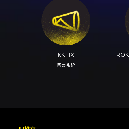
用期限至 2026/11/30
與其他規定： - 本節目採用文
額 5% 手續費。退票需依 KK
止及調整演出內容之權利，演出
重要注意事項： - 年齡限制：
注意事項
與遲到：每場開演前 30 分鐘
器、自拍棒、腳架／一腳架；可更換
鏡、隱藏式攝影器材；任何專業或
KKTIX
ROK
放使用手機或固定鏡頭之數位相機
售票系統
止拍攝段落被發現疑似偷拍，工
拍攝；避免高舉手機或長時間遮擋
者身份認證；每位身心障礙者含必
件驗證，購票時勿使用可能擋信的信
非官方購票與轉售警告：請勿於非
定處罰，請勿以身試法。 - 
開始後 10 分鐘內向現場工作