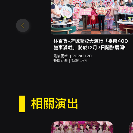
林百貨-府城摩登大遊行「臺南400
囍事滿載」 將於12月7日鬧熱展開!
最後更新
2024.11.20
新聞來源
勁報-地方
相關演出