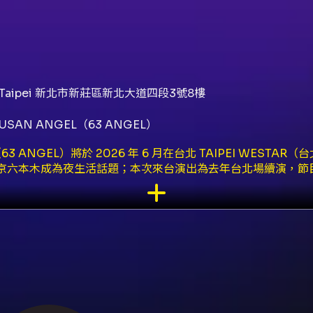
New Taipei 新北市新莊區新北大道四段3號8樓
SAN ANGEL（63 ANGEL）
（63 ANGEL）將於 2026 年 6 月在台北 TAIPEI WES
京六本木成為夜生活話題；本次來台演出為去年台北場續演，節
/06/21）： - 6/17：18:30–20:00、22:30–24:00 - 6/18
 - 6/20：18:30–20:00、22:30–24:00 - 6/21：15:00–
） 票價（區域對號入座）：NT$2,000 / NT$2,500 / NT$3
 NT$4,800 / NT$5,000。包廂(10人)票價 NT$45,000（
礙身份認證）。 購票方式與取票： - 官網購票（KKTIX）僅
行選位或電腦配位。FamiPort（全家）購票為系統自動配位，每
前 7 天開放。 - 付款方式包含信用卡（VISA/MASTER/JC
 無法選擇）。KKTIX 網站導入信用卡 3D 驗證。 加贈與兌換
店家各使用一次：63 ANGEL（東京）、SUPER SPARK 