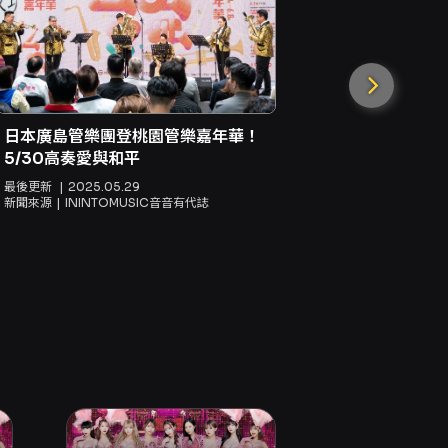
日本廣島管樂團登桃園管樂嘉年華！
5/30高奏愛與和平
前進日本首
最後更新
2025.05.29
！雲門舞集
新聞來源
ININTOMUSIC音音有代誌
最後更新
20
新聞來源
IN