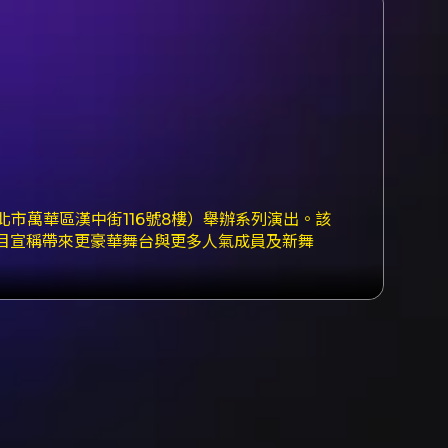
TAR（台北市萬華區漢中街116號8樓）舉辦系列演出。該
目宣稱帶來更豪華舞台與更多人氣成員及新舞
：18:30–20:00、22:30–24:00 - 6/19：
16:30、19:00–20:30 （每場演出開始前 30 分鐘開
,000 / NT$3,200 / NT$3,500 /
需一次購買10張）。身障席票價 NT$2,000（限
接受完成手機號碼與電子郵件驗證之會員購買；每筆
筆訂單限購 4 張，付款方式僅接受現金，並為自
B）與 ATM 虛擬帳號（ATM 虛擬帳號限台灣銀行帳
券： - 凡購票者可於活動會場持票根免費兌換一張
TOKYO（東京）、CHURASUN6（沖繩）。使