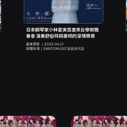
日本鋼琴家小林愛実首度來台舉辦獨
奏會 演奏舒伯特與蕭邦的深情樂章
最後更新
2025.04.21
新聞來源
ININTOMUSIC音音有代誌