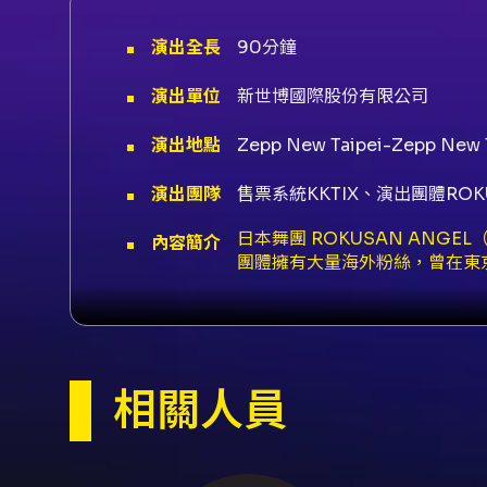
演出全長
90分鐘
演出單位
新世博國際股份有限公司
演出地點
Zepp New Taipei-Zepp 
演出團隊
售票系統KKTIX、演出團體ROKU
日本舞團 ROKUSAN ANGEL
內容簡介
團體擁有大量海外粉絲，曾在東
碼。 演出場次（2026/06/17–2026
18:30–20:00、22:30–24:00
放入場；入場期間舞者會在場內與觀眾互動。
NT$3,700 / NT$4,500 /
KKTIX 網站購票並完成身心障
相關人員
訂單限購 4 張。購票可選擇自
動配位；FamiPort 取票於演出
戶，且單筆超過 NT$30,000
「日本演出招待券」，可於下列日本