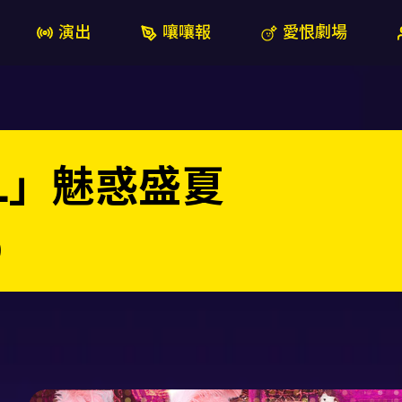
演出
嚷嚷報
愛恨劇場
EL」魅惑盛夏
)