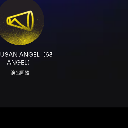
。兌換券亦可折抵日本場高價座位，折抵金額以該場次自由座價格計算
化部票券範本之方案二：消費者可在購買票券後 3 日內（不含
TIX 規定辦理（未取票與已取票退票流程不同，信用卡刷退僅退回
時間可能因演員或製作運作情況調整；相關公告以活動官網及現
12 歲以下不得入場；一人一票，憑票入場。票券視同有價證券，遺
開始入場，場館有遲到管制，逾時觀眾需遵守場方規定。 - 攝影與
鏡頭之單眼或任何可更換鏡頭之相機；GoPro、INSTA360、
肩扛式攝影機（如 FX3／FX6／BMPCC 等）等專業錄影設
USAN ANGEL（63
（不可更換鏡頭）拍照或錄影。 - 全場禁止直播；部分演出段落
ANGEL）
作人員將確認並可要求刪除相關影像；情節嚴重或屢次違規者將被
視線，以免影響後方觀眾觀賞權益。 - 身心障礙票券：僅限 KK
演出團體
要陪同者限購最多 2 張，進場須出示有效身心障礙證明正本。
箱（如 Yahoo 或 Hotmail）以免收不到訂單通知。若
 KKTIX 正式授權通路購票或透過陌生代購，避免詐騙或無
其他：如遇天災等不可抗力因素，主辦單位將安排擇期演出並公告
人員反映，逾期則視同無異議。