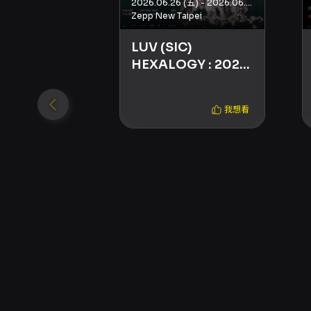
2026.06.26 (五) - 2026.06.28 (日)
Zepp New Taipei
LUV (SIC)
HEXALOGY : 2026
Asia Tour
我想看