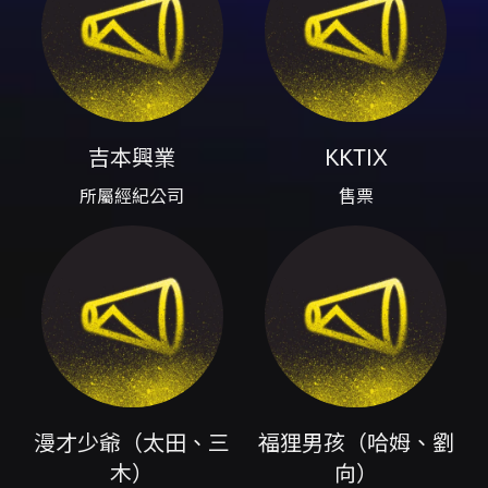
活動簡介 爆笑漫才與有趣企劃的綜合演出，號稱
最正宗的日式喜劇與豐富節目內容，現場保證給
予觀眾歡樂時光。演出無中場休息，長度約70分
鐘，建議12歲以上觀眾入場。 演出陣容 - 漫才少
爺（太田、三木）：來自日本最大喜劇公司「吉
本興業」，從事喜劇工作約20年，為本場主要日
吉本興業
KKTIX
式漫才表演者。 - 福狸男孩（哈姆、劉向）：
2024年成軍的新組合。 - 特別來賓：夏普&大寶
所屬經紀公司
售票
（組合「天空豆腐」）。 時間與地點 - 演出時
間：2026-06-13（六）19:30（開演前建議30
分鐘入場） - 地點：Comedy Plus 卡米地＋
（卡米地 Live Comedy Club Taipei） - 地
址：台北市中山區復興北路480號 票價與購票 -
一般票：TWD$600 - 購票管道：KKTIX、全台
全家便利商店（現場購票亦可，現場購票每筆限
購4張） - 全家取票：線上購票每筆最多4張，每
筆酌收取票手續費TWD$30（於全家繳費） - 付
款方式：信用卡 (VISA/MASTER/JCB)、ATM
漫才少爺（太田、三
福狸男孩（哈姆、劉
虛擬帳號 退換票與取票說明 - 本活動依文化部
木）
向）
「藝文表演票券定型化契約」第六項採用方案