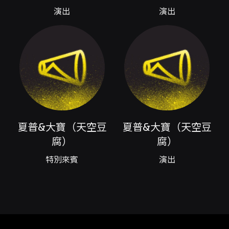
一：消費者請求退換票之時限為演出日前10日
演出
演出
（不含演出日）。如透過全家當日取票者因可即
取票則不適用此規範；以實體票券寄達日為準，
退票需酌收票面金額10%手續費，詳見KKTIX退
換票規定。 - 建議結帳時填寫之聯絡電子郵件避
免使用 Yahoo 或 Hotmail，以免收不到訂單通
知信。 其他資訊 - 座位與桌次：購票請依欲入座
之桌次購買票種；活動當天依票券上的桌次分桌
入座，同一桌為自由入座。B3-B29 為圓桌，每
桌5人；B30、B32 為方桌，每座6人。 - 主辦單
位與票務聯絡：如需更多資訊請洽卡米地 Live
夏普&大寶（天空豆
夏普&大寶（天空豆
Comedy Club Taipei 或 KKTIX 平台。
腐）
腐）
注意事項
特別來賓
演出
注意事項 - 演出全程禁止錄影、錄音；可以拍照
但請勿使用閃光燈，並請關閉會發出聲響的電子
設備。 - 請勿攜帶寵物進入場館。 - 演出無中場
休息，長度約70分鐘；建議於開演前先使用洗手
間。 - 演出含即興成分，內容無法保證適合所有
年齡，建議12歲以上觀眾入場。 - 演出將全程錄