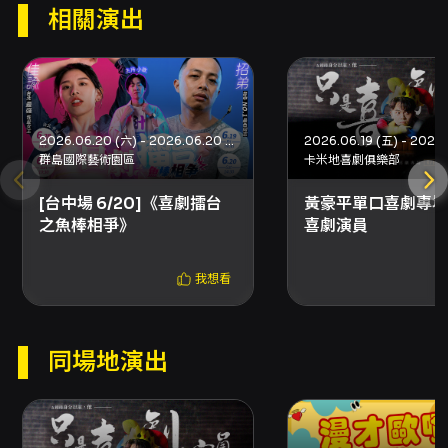
相關演出
2026.06.20 (六) - 2026.06.20 (六)
群島國際藝術園區
卡米地喜劇俱樂部
[台中場 6/20]《喜劇擂台
黃豪平單口喜劇專場
之魚棒相爭》
喜劇演員
我想看
同場地演出