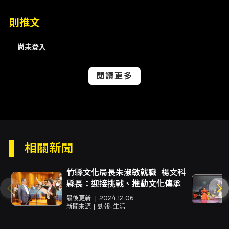
影並包含觀眾畫面，影片可能於網路公開播送，
請斟酌入場。 - 開演前30分鐘入場；一人一票憑
則推文
票入場，票券視同有價證券，遺失或毀損恕不補
發。 - 退票：請於演出前10日（不含演出當日）
申請退換票，退票酌收票面金額10%手續費；全
尚未登入
家取票因可當日取票而不適用部分退換票規範。
詳見KKTIX退換票規定連結。 - 若票券毀損、滅
閱讀更多
失或遺失，主辦單位將依相關票券機制辦理，請
洽KKTIX客服中心處理。
相關新聞
竹縣文化局長朱淑敏就職 楊文科
縣長：迎接挑戰、推動文化傳承
最後更新
2024.12.06
新聞來源
勁報-生活