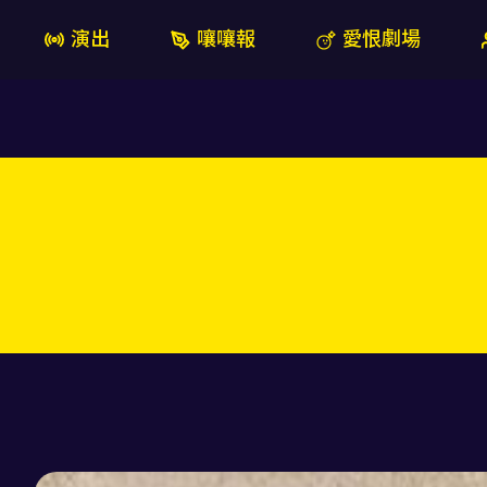
演出
嚷嚷報
愛恨劇場