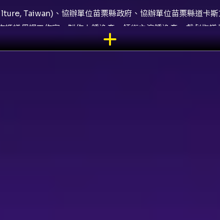
of Culture, Taiwan)、協辦單位苗栗縣政府、協辦單位苗
作螞蟻偶帽工作室、製作人鍾逸彥、領銜主演鍾逸彥、戲劇指導
、演師林凱翔、演師羅振瑋、演師陳建霖、樂師張元昆、樂師陳
元、造型製作莊謦瑋、偶服設計林珮瑜、行政總籌江沛珣、行政
政江小姐
苗栗後龍平埔族群歷史為靈感的當代布袋戲舞台作品，透過傳統
土地故事。劇情背景設定於清朝時期，當外來勢力逐步逼近，新
須在信仰與現實的壓力之間做出抉擇，因而引發關於族群命運與
是透過多層次的舞台語言與聲響設計，讓觀眾在情感與文化脈絡
成立以來長期投入傳統布袋戲的創作與推廣，並以五洲園派布袋戲
的延伸，也是面向社會議題與文化保存的表演載體。《刺竹之城
與道卡斯族語元素，強化語言與文化的接續性，對於本土語言的
並運用移動式意象造景與道具轉換來建構聚落、祭儀、海岸與刺
聚落空間的生成與分裂。演出中結合原創音樂設計、傳統操偶技
梭於歷史與當下之間。布袋戲的操偶語彙保留傳統技法，但在表
的詮釋。 除了劇情與形式上的融合，本作品亦強調文化關懷與
地的平埔族群史料與口述傳統為出發，嘗試在戲劇化敘事中保留