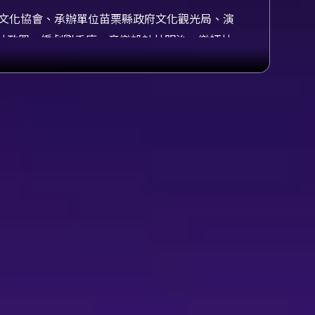
栗縣道卡斯文化協會、承辦單位苗栗縣政府文化觀光局、演
林政興、編劇劉秀庭、音樂設計林明治、樂師林
紘翊、樂師汪倫煒、樂師王雅葶、樂師張惟筑、
助理陳沛洳、行政助理郭于茵、前台導聆鍾文
技藝與現代劇場語彙交織，重述一段曾真實存
港社族人面臨土地流失與文化消逝的問題；在土
存續的衝突與反思。作品以在地歷史與族群經驗
中重建對於這片土地的理解。 本劇由逸蘭軒掌
為根基，結合親子教育與當代議題的策展與演
-新港社》獲文化部「國家語言整體發展方案」
保存與傳播具有實際的文化價值。 舞台呈現方
竹林等場景變換；這種以場景與物件流動帶動敘
藝與沉浸式舞台氛圍，音樂與聲響作為連結情緒
演節奏、舞台構圖與燈光設計上呈現當代美學，
教育性：劇團多年來進入校園與地方場域推廣布
史實線索與文化碎片，並讓不同世代觀眾經由戲