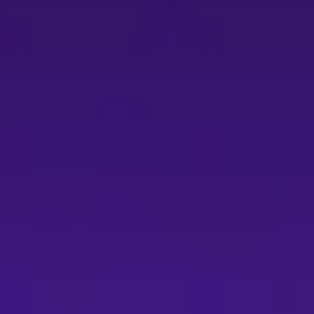
歲以上之觀眾觀看，劇中有字幕（台語發音，中
是一部兼具傳統與創新、在地與普遍性並重的布
計的交互作用，探討記憶如何被建構、保存與傳
品提供了難得的觀演價值與多層次的美學體驗。
30、晚間場18:30；演前導聆約8分鐘，下午場
議觀賞年齡：5歲以上。 - 本場次同步錄影，請依現
00元）。 - 取票方式：網路購票請依結帳頁
需於超商支付每張10元手續費；國內郵寄另收50元郵
席等限制，可能無法於超商購買。 退換票與注意
費：每張退票收取票面售價10%手續費；換票視同
NTIX線上退訂單功能辦理；每日23:30-
寄方式申請退票（郵戳為憑），郵寄退票將依流程辦
化幣或點數若逾期則無法返還或展延。 - 優惠
辦理。 - 根據文化部相關規定，若於預定表演
供退款機制，信用卡購票者可向原發卡銀行申請
關閉或調整手機音量。 - 部分座位（如輪椅
中劇團（節目頁面或訂票頁面之聯絡資訊為