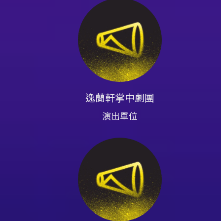
逸蘭軒掌中劇團
演出單位