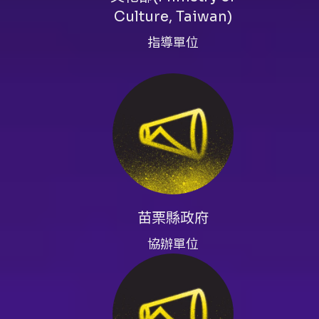
劇體驗、語言聆聽與視覺想像，
Culture, Taiwan)
文字幕），可協助不同語言背景
袋戲舞台作品。它不僅呈現一段
指導單位
承。對關注本土文化保存、語言
演出與入場資訊 - 演出場次：202
注意事項
13:40、晚間場18:40。 -
場公告與工作人員指示。 票務與
面顯示選項；分銷點與超商取票（7-
資。 - 超商購票僅提供電腦自
事項 - 退票期限：最遲須於演
退票，需退票後重新購買。 - 
00:00系統結算期間暫停服務
理退款。 - 如使用文化幣或點
苗栗縣政府
套票、團票或兩廳院等特殊折扣
前發生主要表演人員或主要節目
協辦單位
信用卡爭議款退款。 場內提醒 
席）與優惠方案無法於超商購買，
準）。 - 若有票務或場務疑問