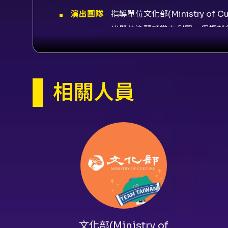
演出團隊
指導單位文化部(Ministry 
出單位逸蘭軒掌中劇團、偶帽製
明治、演師鍾亞辰、演師鍾亞杰
燈光設計鍾志霆、戲偶設計歐建
昌、攝影紀錄豪海博影、藝術行
相關人員
《刺竹之城-新港社》是一齣以
內容簡介
在、卻逐漸被遺忘的族群記憶與
目「貓老尉」的帶領下，族人必
為核心，不以簡單敘事取勝，而
中劇團製作，劇團自2018年
出，使得布袋戲不僅是傳統技藝
支持，作品中大量運用台語口白
面，劇團採用鏡框式舞台構成，
事的方式，讓觀眾在視覺上體驗
與族群記憶的媒介，協助觀眾穿
讓經典技藝在現代劇場裡獲得新
袋戲與本土語言，這次以苗栗在
文化部(Ministry of