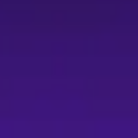
重新認識與反思地方歷史。演出全長約80分鐘、適合建議年齡5
的觀眾理解劇情與文本意涵。 整體而言，《刺竹之城-新港社》
特定族群與地區的歷史記憶，也藉由戲偶、語言、音樂與舞台設
復振、以及想在當代劇場中看見傳統技藝新面貌的觀眾，這部作
6/9/5（六）14:00、19:00。 - 開放入場時間：下午場13:
 演出全長：約80分鐘。 - 字幕語言：台語發音，中文字幕。 - 建
取票 - 票價：現場與網路票價皆以票面為準（本活動常見票價為2
ELEVEN ibon、全家FamiPort、萊爾富Life-ET）
動選位，每筆訂單最多可訂購8張票券；若購買的折扣方案或輪椅
出日10日前（不含演出日）辦理，逾期恕無法受理。 - 退票手續
線上退票：以信用卡、行動支付、文化幣全額支付之訂單，請使用OPE
。 - 已取紙本票者可至OPENTIX指定服務處臨櫃辦理或以郵
數折抵購票，退票時系統將優先退還點數/文化幣並扣除手續費；文
方案之退票規定請依該套票或優惠頁面說明辦理；套票退票需整套
內容變動，相關退票機制將公告於本節目頁面；若主辦單位未提
- 一人一票，憑票入場。 - 為維護觀賞品質，請依票券座位入場並
購買前請確認適用方式。 主辦／服務聯絡 - 主辦：逸蘭軒掌
，可依購票平台（OPENTIX）或主辦單位公告之客服方式聯絡。