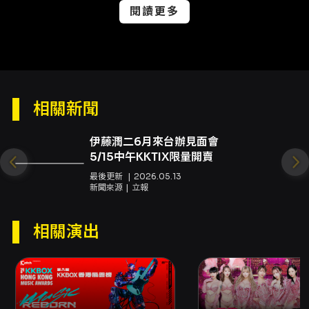
閱讀更多
處理費；收件期間及表單請依主辦單位／KKTIX
公告操作。 - 購票提醒：建議會員提前完成手機
與電子郵件驗證，並於會員設定中預填姓名與手
機以加速購票流程；購票成功會發送「訂單成立
通知」電郵，若未收到請至會員帳戶「訂單」查
詢。 - 票券說明：電子票為無記名票券，但實名
制入場時會核對票券上姓名與出示證件。請妥善
相關新聞
保存票券QR Code，勿公開或提供第三人。 參
考連結（來源頁面與相關表單）： - 活動頁面與
伊藤潤二6月來台辦見面會
購票：KKTIX 活動頁面 - 實名制票券修改申請
5/15中午KKTIX限量開賣
表、退票申請表與KKTIX退換票規定請以活動頁
最後更新
2026.05.13
面提供之連結或KKTIX公告為準。
新聞來源
立報
注意事項
- 實名制入場：入場將核對票券上姓名與身分證
相關演出
件，請務必攜帶身分證正本；14歲以下孩童請攜
帶健保卡，外籍人士請攜帶護照。 - 資料更正：
如姓名或證件號碼有誤（單字或一碼錯誤）可於
指定期間內以「實名制票券修改申請表」提出申
請；每張票券僅能修改一次，將酌收NT$200處