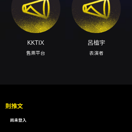
心產業區5樓） - 演出地址：臺北市南港區市民大
道八段99號 票價與販售： - FANKLUB VIP：
NT$1,880（需於購票時輸入FANKLUB會員資格
碼） - FANKLUB 一般票（會員優先）：
NT$1,480 - 一般票（全面啟售）：NT$1,700 -
啟售時間： - 會員優先：2026/06/02（二）
18:00（需輸入FANKLUB會員資格碼） - 全面啟
KKTIX
呂植宇
售：2026/06/04（四）12:00 - 售票平台：
售票平台
表演者
KKTIX（本活動網站購票僅接受完成手機與電子
郵件驗證之會員） - 每位KKTIX會員限購1張（頁
面說明） - 付款方式：信用卡
（VISA/MASTER/JCB）、ATM虛擬帳號（僅
限台灣金融機構） - 取票方式：電子票券（QR
Code），入場時以行動裝置出示QR Code掃描
入場 主辦單位：KKBOX、FANKLUB 其他資訊
要點： - 實名制：全場採實名制認證，購票時請
正確填寫票券入場人資料（姓名、手機、身分證
則推文
字號或護照號碼），並於結帳前再次確認。若資
料錯誤且逾可修改範圍，可能無法入場或僅能於
尚未登入
退票期限內申請退票。 - 實名票修改：每張票券
僅限修改一次，KKTIX將酌收每張NT$200資料