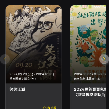
理補償或後續申請。 - 購票即視為同意所有活動
注意事項與個資使用說明：活動所蒐集之姓名、
電話、身分證字號等資料僅供入場驗證使用，不
會提供給無關第三方。
2024.09.20 (五) - 2024.12.28 (六)
苗栗縣苗北藝文中心
苗栗縣苗北藝文中心
笑笑江湖
2024豆莢寶寶兒童
《敲敲戰隊總動員，
擊！》
我想看