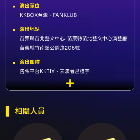
演出單位
KKBOX台灣、FANKLUB
演出地點
苗栗縣苗北藝文中心-苗栗縣苗北藝文中心演藝廳
苗栗縣竹南鎮公園路206號
演出團隊
售票平台KKTIX、表演者呂植宇
內容簡介
節目簡介： 在沐萊特的陪伴下，每一年的這一天
都變得更特別，多了一點溫度，也多了些我們一
起記住的旋律。一年一度，植為宇你相遇！一起
相關人員
把最溫柔的生日祝福都留在這一天。 演出資訊：
- 演出日期：2026/06/10（三） - 演出時間：
19:30（一般票18:30整隊 / FANKLUB 超級粉絲
18:00整隊） - 演出地點：北流卡夫卡（北流中