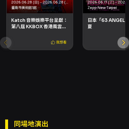
2026.06.28 (日) - 2026.06.28 (日)
理費；逾期或重大錯誤可能無法修改，僅能於退
臺南市美術館1館
Zepp New Taipei
票期限內辦理退票。 - 退票規則：本活動採文化
部定型化契約方案二，購票後3日內（不含購票
Katch 音樂娛樂平台呈獻：
日本「63 ANGEL
日）可申請退票，退票需酌收票面金額5%手續
第八屆 KKBOX 香港風雲榜
夏
費，逾期不受理；退款方式依KKTIX退換票規
－Music Reborn
定。 - 購票限制與風險提示：請勿於非KKTIX正
式授權通路購票或透過陌生代購購票，避免詐騙
我想看
或票券無效情形；如因非正式通路導致無法入
場，主辦與KKTIX概不負責。 - 轉售與加價警
示：禁止以任何形式加價轉售票券，違者可能觸
法並受罰；請勿將票券超過票面金額販售。 - 票
券管理：票券視同有價證券，遺失、毀損或無法
辨識恕不補發；如遇票券毀損或遺失，將依相關
規定辦理入場機制，詳洽KKTIX客服。 - 現場規
範：僅允許使用手機拍照錄影，禁止使用專業攝
影設備；禁止攜帶外食、飲料、任何金屬或玻璃
容器、雷射筆、煙火或其他危險物品；遲到觀眾
依場館與主辦方管制進場規則處理。 - 入場與視
線受阻申訴：若入場後發現視線受阻，請於演出
同場地演出
開始後10分鐘內向現場工作人員反映，逾期不受