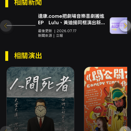
相關新聞
覺、舞台、燈光與音效配置上也提供完整支援：
視覺設計由徐子翔操刀，舞台由吳明軒設計，燈
達康.come把劇場音樂喜劇搬進
光設計為張善婷，音樂與音效由蔡惟量負責，燈
EP Lulu、黃迪揚同框演出新
光音響統籌由藍圖整合行銷企業社與廖俊榮協
MV
最後更新
2026.07.17
調。這些技術面向的協作，旨在為頻繁切換的短
新聞來源
立報
劇單元提供靈活的現場調度，使得聲光影像能夠
在瞬息之間配合演員節奏，強化笑點的節拍與視
覺節奏感。 對於觀眾而言，《我看了什麼》是一
相關演出
場適合喜歡當下娛樂與即時反應的觀眾參與的演
出。演出以中文呈現，無字幕，並以注重現場觀
演體驗與笑點感染力為核心。由於節目不採分場
中場，觀眾將體驗到緊湊且連貫的演出流程；同
時，節目可能包含多種表演形式的快速切換，適
合願意接受非線性敘事、喜歡幽默與驚喜效果的
觀眾。 本演出亦強調現場錄影與肖像使用的授權
事項：演出有同步錄影安排，購票觀眾同意其肖
像於面白大丈夫使用，相關觀演規範亦請參照主
辦公告與場次注意事項。綜合而言，《我看了什
麼》藉由漫才與短劇的混搭、創意編排與技術團
隊的現場支援，提供一場以笑聲為核心、常常超