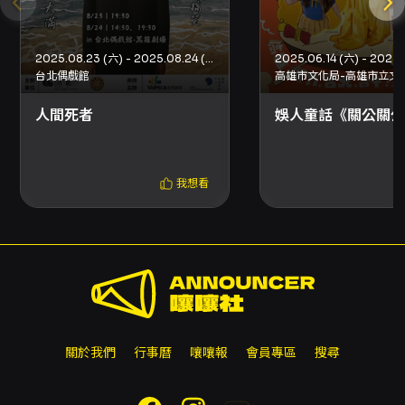
出預期的100分鐘舞台旅程，適合尋求新鮮、輕
快、即時娛樂效果的觀眾前往欣賞。
2025.08.23 (六) - 2025.08.24 (日)
注意事項
台北偶戲館
高雄市文化局-高雄市立文
演出與場次注意事項 - 開放時間：演出前30分鐘
開放入場。 - 演出全長：100分鐘，無中場休
人間死者
娛人童話《關公關公
息。 - 字幕語言：中文演出，無字幕。 - 演前導
聆：無。 - 入場規定：不論年齡，均採一人一票
政策；請持票入場。 - 遲到與中途離席：為維護
我想看
演出品質與其他觀眾權益，遲到或中途離席者須
配合主辦安排進場，可能需在適當時機進場，請
配合工作人員指示。 - 錄影錄音規定：演出中禁
止錄影、錄音。可拍照但禁止使用閃光燈。 - 肖
像權：演出同步錄影，購票即代表同意主辦（面
白大丈夫）使用於相關影音及宣傳中，如有疑慮
請事先聯絡主辦單位。 購票、取票與退換票 - 購
票方式：網路購票（信用卡、Apple Pay、
Google Pay、ATM 轉帳，需先加入 OPENTIX
關於我們
行事曆
嚷嚷報
會員專區
搜尋
會員）、分銷點購買（現金、信用卡）、超商購
買（現金，7-ELEVEN ibon、全家 FamiPort、