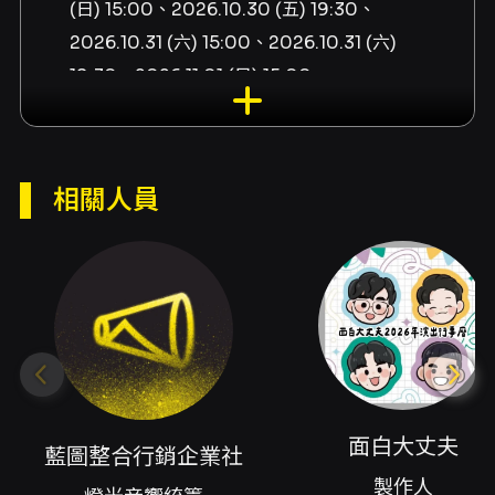
(日) 15:00、2026.10.30 (五) 19:30、
2026.10.31 (六) 15:00、2026.10.31 (六)
19:30、2026.11.01 (日) 15:00
演出單位
搞笑救星有限公司
相關人員
演出團隊
燈光音響統籌藍圖整合行銷企業社、製作人面白
大丈夫、編劇面白大丈夫、行銷宣傳面白大丈
夫、劇本統籌林耿賢、演員董軒、演員耿賢、演
員阿量、演員林木森、劇團行政陳婉芸、劇團行
政李昀軒、視覺設計徐子翔、舞台設計吳明軒、
燈光設計張善婷、音樂與音效設計蔡惟量、影像
與廣告設計蔡惟量、行銷宣傳林伯安、燈光音響
面白大丈夫
藍圖整合行銷企業社
統籌廖俊榮
製作人