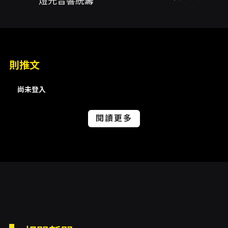
燈光音響統籌
內容簡介
《我看了什麼》以其節目名稱揭示的幽默與未
知，將觀眾帶入一場以漫才與短劇為核心、但不
受傳統形式拘束的舞台實驗。演出由面白大丈夫
擔任製作人與編劇統籌，並由林耿賢擔任劇本統
則推文
籌，整體演出透過多樣的喜劇節目單元（包括雙
人搭檔漫才、單人獨秀以及突破期待的組合演
尚未登入
出）呈現，旨在透過每次進場的不確定性，激發
舞台上新的火花與即興化學反應。節目設定為
100分鐘的連續演出，無中場休息，強調節奏的
閱讀更多
連貫與張力的累積，整體觀演經驗以笑聲與驚喜
為主軸。 從創作脈絡來看，《我看了什麼》並非
固守傳統單一戲劇敘事，而是以短小精悍的喜劇
片段與對白為載體，透過不同編排、演員角色與
表演節奏的變化，呈現多樣化的表演型態。這種
以漫才（日本式對話笑料）與短劇切換的混合方
式，讓觀眾無法事先預期下一刻舞台會走向何
處：可能是角色關係的突轉、語言上的曲解，或
是場景與演出形式的快速切換，整體創作注重即
時反應與演出現場的能量回饋。 製作團隊在視