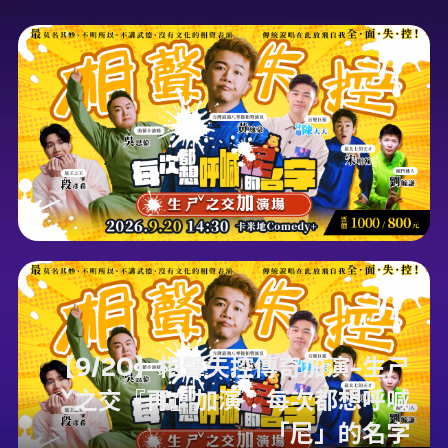
【9/20】相聲失控傳奇加演-生ㄕ
ˇ之交『再』加演：每次都想呼喊
「尼」的名字