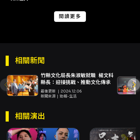
款方式：信用卡（VISA/MASTER/JCB）、
ATM 虛擬帳號。 - 全家取票每筆交易限取票4
閱讀更多
張，若於全家以現金購票每筆限購4張且不酌收
取票手續費；全家取票（線上下單）每筆酌收取
票手續費NT$30（由說明提供）。 票券與退
換、注意事項重點 - 主辦單位依文化部「藝文表
演票券定型化契約」記載辦理退、換票；節目採
方案一（退換票時限為演出日前10日，退票需酌
相關新聞
收票面金額10%手續費，且以實體票券寄達日為
準；全家取票因購買當日即可取票則不適用部分
規範）。欲詳讀完整退換票規定請參考 KKTIX 官
竹縣文化局長朱淑敏就職 楊文科
方說明頁面。 聯絡與行事曆 - 可透過活動頁面之
縣長：迎接挑戰、推動文化傳承
「聯絡主辦單位」連結聯繫卡米地或使用 KKTIX
最後更新
2024.12.06
提供的聯絡機制。 - 活動頁面提供 iCal/Google
新聞來源
勁報-生活
日曆匯入選項以便加入個人行事曆。
注意事項
相關演出
- 入場前30分鐘開始進場，建議提早到場以利取
票與入座。 - 一人一票憑票入場，建議12歲以上
觀眾入場；活動內容含不當言論，16歲以下及心