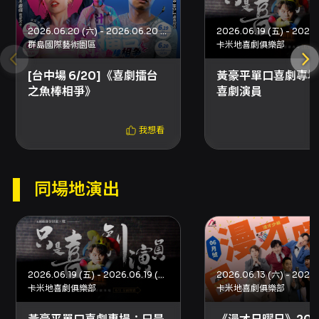
智不成熟者請斟酌。 - 退換票：依 KKTIX 與文化
部訂定之藝文表演票券規範辦理，主辦方採方案
2026.06.20 (六) - 2026.06.20 (六)
一，退票需於活動10日前辦理並酌收票面金額
群島國際藝術園區
卡米地喜劇俱樂部
10%手續費；詳情請參閱 KKTIX 退換票規定頁
面。 - 全家取票與門市購票：全家取票每筆取票
[台中場 6/20]《喜劇擂台
黃豪平單口喜劇專場
上限4張；於全家便利商店以現金購票每筆限購4
之魚棒相爭》
喜劇演員
張且不酌收取票手續費；線上選擇全家取票每筆
酌收NT$30手續費（請依頁面說明為準）。 - 為
確保能收到訂單成立通知信，強烈建議結帳時盡
我想看
量不要使用 Yahoo 或 Hotmail 電子信箱，以免
被擋信或視為垃圾郵件而漏信。 - 票券遺失、毀
損或滅失相關入場機制依 KKTIX 與藝文表演票券
同場地演出
相關規定辦理，請洽 KKTIX 客服或主辦單位。 -
票券視同有價證券，請妥善保存，遺失或毀損恕
不補發（詳 KKTIX 規定）。
2026.06.19 (五) - 2026.06.19 (五)
卡米地喜劇俱樂部
卡米地喜劇俱樂部