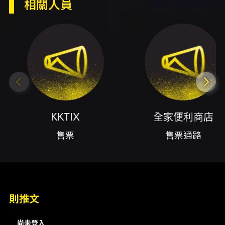
相關人員
內容簡介
活動說明 本場為「相聲失控 傳奇加演」之加演場
次，節目以相聲與曲藝為主，演出包含多段短劇
與群口段子，並有特邀演出者陳大天。節目聲明
指出內容富含各式不當言論，主辦方建議12歲以
上觀眾入場，16歲以下及心智不成熟者請斟酌。
演出時間與地點 - 時間：2026/09/20（日）
14:30 開演（請於開演前30分鐘入場） - 地點：
Comedy Plus 卡米地＋（北市中山區復興北路
480號） 演出者（摘錄） - 陳大天（特邀演出）
KKTIX
全家便利商店
- 黃逸豪 - 宋明翰 - 段彥希 - 吳思偉 - 劉毓謙 節
目與特色 - 節目包含多組段子／小品，例如「AI
售票
售票通路
萬事屋」、「一飛蔥天」、「特務Two」與「群
口八扇屏」等。說明中提到「頌聖貫口」等段子
在海內外流傳，演出鼓勵現場互動（例如呼喊
「尼」的名字）。 票價與購票方式 - 票價：
NT$1,000（海景鐵粉票，含小禮品與較佳座
則推文
位）、NT$800（一般票）、另有NT$720、
NT$350等票種。 - 購票通路：KKTIX 網站及全
台全家便利商店（門市購票或全家取票）。 - 付
尚未登入