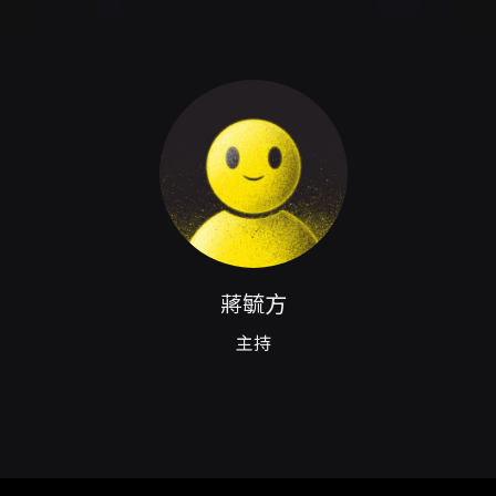
置於2F觀眾席。演出全長約6
票與取票： - 網路購買：支援信
抵，該折扣僅限網路購票。分銷點與超
提供電腦自動選位，每筆訂單最
之折扣或一次購買超過8張之方
買。國內郵寄取票另收50元郵資
費為每張票面售價10%。若以信
票需依指定程序提交資料辦理退
相關手續費依OPENTIX退款
合指定條件之節目（國家表演藝
限制，請以套票頁面或購票頁面
數，並依序處理；已逾期之抵用
蔣毓方
會公告於節目頁面；若主辦未提供
衛武營國家藝術文化中心，服務電話：
主持
櫃服務細節請依OPENTIX公
購票限制或需特別分銷、臨櫃處