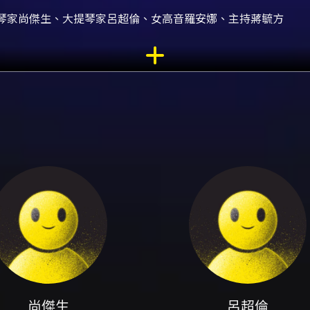
、管風琴家尚傑生、大提琴家呂超倫、女高音羅安娜、主持蔣毓方
》邀請聽眾在衛武營音樂廳，親近亞洲最大音樂廳管風琴的多樣
二重奏、管風琴與女高音的聲樂合作，以及三者合奏的編制，呈
顧聽覺張力與情感層次，從巴赫的G大調前奏曲（BWV 541
綠蔭成蔭〉之歌劇詠嘆調所蘊含的情感深度；韋瓦第與吉古的曲
糧》則以細膩的聲線與和聲呈現浪漫與神聖的對比，最後穿插由
具備國際紮實的表現經歷，並在各自領域帶來專業詮釋。管風琴家尚
與伴奏經驗，他的音色控制與音樂語彙能有效呈現管風琴由細緻
風琴一同營造豐富的低頻與歌唱性線條；女高音羅安娜（Anne 
繹法國藝術歌曲與宗教或抒情詮釋。節目由主持人蔣毓方串場，
眾都有幫助。 聆聽價值上，管風琴在音色規模、氣息與和聲分
到低頻共鳴與人聲/弦樂線條之間的平衡，亦能體驗從巴洛克對
大音色細節，使得管風琴的簇狀和聲、單簧或雙簧音色，以及大
改編曲目中的多重角色之聽眾，本場提供一個相對全面且易於理
與不同組合的呈現方式，讓熟悉與不熟悉古典曲目的聽眾均能找
樂經驗的一般觀眾，這場演出都能以其曲目多樣性與演出陣容，
制變化，建議在觀演前閱讀節目單中各曲目來源以及作曲家風格
地點為衛武營國家藝術文化中心音樂廳，當日開放音樂廳入場。1F
尚傑生
呂超倫