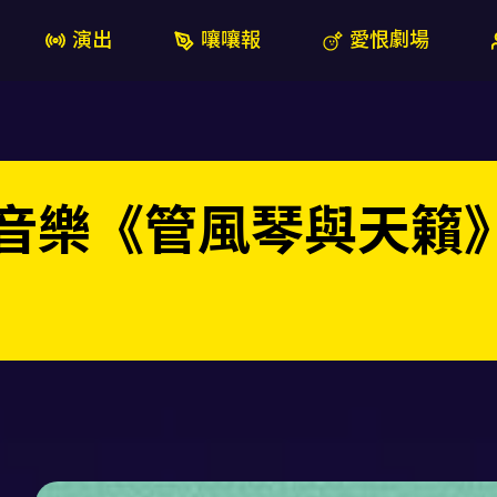
演出
嚷嚷報
愛恨劇場
琴音樂《管風琴與天籟