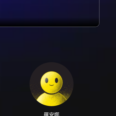
音色與表現力。此場演出以管風琴為核心，透過
現從巴洛克到浪漫乃至法國藝術歌曲與改編臺灣
）揭開序幕的律動與技術亮點，到普賽爾〈當我
目則帶出古典時期的色彩與節奏感；法國曲目如
管風琴家改編的臺灣民謠，提供在地語彙與管風
傑生（Sean JACKSON）擁有美國茱莉
到宏大的動態；大提琴演奏者呂超倫的演奏特色
ROIDER）具有巴黎市立音樂院最高榮譽畢業
引導聽眾理解曲目脈絡與演出亮點，對於初次接
層方面具備獨特的表現可能。當管風琴與大提琴
位到浪漫抒情的不同詮釋策略。衛武營的管風琴
提琴和女高音的歌唱性都能清晰傳達。對於想了
解的入門與深化聆聽路徑。 節目編排既保留古
到共鳴。無論你是音樂愛好者、聲樂或管風琴的
提供豐富的聽覺享受與音樂教育價值。若欲進一
簡介，以加深現場聆聽時的對比與層次感。
西主入口與B2F停車場入口為驗票處。輪椅席設
羅安娜