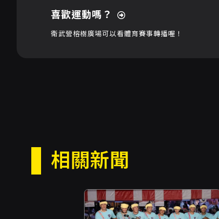
喜歡運動嗎？
衛武營榕樹廣場可以看體育賽事轉播喔！
相關新聞