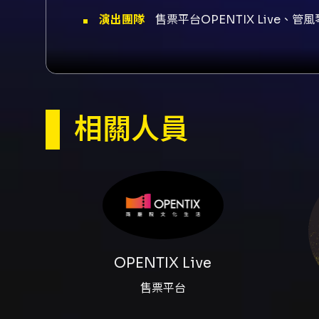
演出團隊
售票平台OPENTIX Live
探索管風琴音樂《管風琴與天籟
內容簡介
管風琴獨奏、管風琴與大提琴的
民謠的豐富曲目內容。節目安排兼
被安放於大地之時〉與韓德爾〈
佛瑞《夢後》與法朗克《天使之
相關人員
琴音色的對話。 本場主要演奏者
亞音樂學院博士學位，兼具獨奏
強調音樂性與風格掌握，適合與管
背景，其溫暖細膩的音色適切演
觸管風琴或想深化聆聽經驗的觀
或人聲相互對應時，聽眾可觀察
在音響設計與空間回饋上能夠放
解管風琴在室內樂、聲樂伴奏與
典曲目的原有語彙，也透過編配
OPENTIX Live
學習者，或是尋求高品質現場音
步把握每首曲目的歷史背景與編
售票平台
展演與入場注意事項： - 演出
注意事項