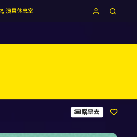
演員休息室
》
購票去