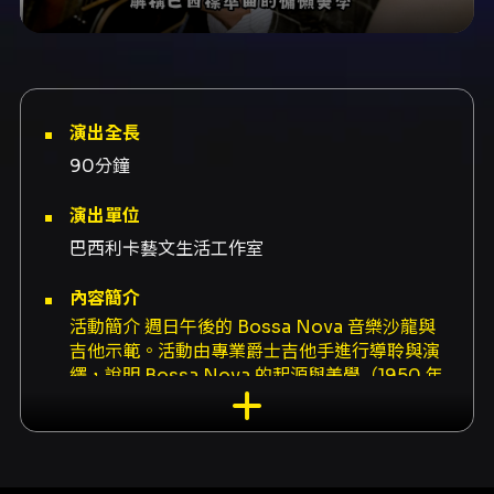
演出全長
90分鐘
演出單位
巴西利卡藝文生活工作室
內容簡介
活動簡介 週日午後的 Bossa Nova 音樂沙龍與
吉他示範。活動由專業爵士吉他手進行導聆與演
繹，說明 Bossa Nova 的起源與美學（1950 年
代末巴西森巴與美國酷派爵士的融合）、示範吉
他的右手指法（fingerstyle）與常見延伸和弦，
並拆解經典曲目的和聲與節奏處理，幫助參與者
理解 Bossa Nova 的「留白」與空氣感。 後半