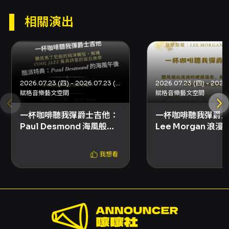
訂閱活動時間： - iCal/Outlook：
相關演出
https://basilica.kktix.cc/events/0621jazz.ics
- Google 日曆（建立事件範本）：可於活動頁
面使用 Google 日曆連結加入
注意事項
- 本活動屬藝文沙龍講座，內容以音樂教學分享
2026.07.23 (四) - 2026.07.23 (四)
與技法示範為主，非商業性演藝表演。 - 為維護
賦格音樂藝文空間
賦格音樂藝文空間
講座品質，活動進行中請保持環境安靜，並請準
時入場。 - 活動採預約制，如臨時無法出席請提
一杯咖啡聽我彈爵士吉他：
一杯咖啡聽我彈爵士
前取消報名，以利資源分配。 - 歡迎會演奏的樂
Paul Desmond 海風般的
Lee Morgan 浪
手攜帶樂器參與後半場的 Jam Session，但請
午後：解密酷派爵士的內斂
密硬博普傳奇的華麗
尊重現場運作與節目安排。 - 主辦單位保留講座
浪漫與留白美學（含現場
深情旋律（含現場 J
內容與流程微調之權利。 - 入場相關規範請參閱
我想看
Jam Session）
Session）
場地資訊與主辦單位公告。