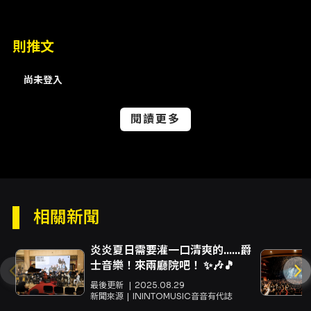
場保留實作交流與 Jam Session 時間，歡迎會
演奏的樂手攜帶樂器參與現場即興對話，進行技
術互動與實作練習（以維持講座品質與流程，實
則推文
作時間安排依當日狀況調整）。 活動內容重點 -
Bossa Nova 的起源與美學：從森巴到酷派爵士
的演變與特色 - 吉他技法示範：解密右手指彈
尚未登入
（fingerstyle）切分與伴奏型態 - 經典曲目導聆
與和聲拆解：常見延伸和弦與留白運用 - 後半場
閱讀更多
互動：現場技術交流與即興 Jam Session（歡
迎樂手參與） 活動流程（預定） - 16:30 –
17:00 入場與飲品製作 - 17:00 – 17:30 主題導
聆與吉他示範 - 17:30 – 17:40 中場休息與交流 -
17:40 – 18:00 現場實作交流與互動 Jam
Session（最晚 18:00 結束） 參加與票務 本活
相關新聞
動採預約制，票券為免費。可透過主辦單位在
KKTIX 的活動頁面報名（報名／註冊頁面：
https://kktix.com/events/0621jazz/registration
炎炎夏日需要灌一口清爽的......爵
）。 場地資訊 Basilica 爵士藝文咖啡 / 巴西利卡
士音樂！來兩廳院吧！ ✨🎶🎵
藝文生活工作室 地址：台北市大同區迪化街一段
最後更新
2025.08.29
280巷6號 日曆與匯入 可匯入
新聞來源
ININTOMUSIC音音有代誌
iCal/Outlook（.ics）或加入 Google 日曆以