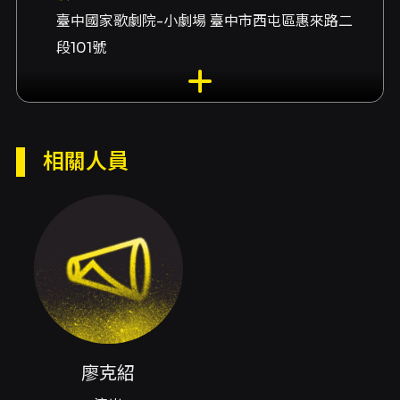
臺中國家歌劇院-小劇場 臺中市西屯區惠來路二
段101號
演出團隊
演出廖克紹
內容簡介
相關人員
旅人之歌──廖克紹吉他獨奏會以「旅人」為象
徵主題，透過單人吉他的聲響和表情，構築一段
跨越時間與情緒的音樂旅程。演出內容兼具古典
傳統與現代風格的融合，演奏者以吉他的音色變
化、節奏與和聲層次，帶領聽眾從熟悉的曲式語
彙穿梭至當代的表現語言，呈現獨奏會特有的親
密張力與深刻情感。觀眾將在單一樂器的多重可
能中，感受從寧靜內省到情感高潮的連續性發
展，並體會每一段樂思如何以微妙的指法與音色
對比，呈現如同旅程般的景致轉換。 本場於臺中
廖克紹
國家歌劇院小劇場舉行，場地特性適合細膩的弦
樂演繹，使吉他的微小聲響與細節得以被保留並