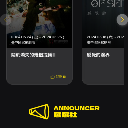
延。 - 優惠組合或套票退票通常需整套辦理，退
票規則請依該優惠或套票頁面之說明為準。 - 若
演出或主要表演人員於演出前發生異動，相關退
票機制將另行公告於本節目頁面；若主辦未提供
退款機制、以信用卡購票者得向發卡行申請信用
卡爭議款退款。 客服聯絡：如需進一步協助，請
2024.05.24 (五) - 2024.05.26 (日)
2024.05.18 (六) - 2024.
依OPENTIX平台公告之客服資訊查詢。
臺中國家歌劇院
臺中國家歌劇院
關於消失的幾個提議Ⅲ
感覺的邊界
我想看