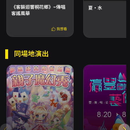
頁面顯示之選項為準，取票方式僅能擇一，若需
選擇不同取票方式請分次購買。 - 超商取票手續
《客韻迴響桐花鄉》~傳唱
夏・水
費：於超商取票每張票券需支付10元手續費，每
客謠風華
筆訂單最多可領取8張票券。 - 郵寄取票：國內郵
寄另收50元郵資。 優惠與套票 - 套票優惠：「那
我想看
米哥套票」同時購買8/1「那米哥樂藝舞動國樂演
奏會」及8/3「2026《那米哥絲竹名曲選粹》」
各一張，可享7折。該套票優惠之銷售期間為
2026/6/22至2026/8/1。 - 注意：若折扣方案設
同場地演出
有「需使用文化幣折抵」之限制，該折扣僅限網
路購買。部分方案（例如輪椅席及輪椅陪同席、
優惠套票或有購買張數限制之折扣方案、需一次
購買超過8張的折扣方案）無法於超商購買。 退
換票與注意事項 - 退票期限：最晚須在演出日10
日前（不含演出日）辦理，逾期恕不受理。 - 退
票手續費：每張退票收取票面售價10%手續費；
換票視同退票，需先退票後重新購買。 - 退票申
請方式： - 若為信用卡、行動支付或以文化幣全
額支付之電子票，請使用OPENTIX線上退訂單
功能於會員 > 訂單紀錄中操作；系統每日23:30-
00:00為結算暫停期間，請注意時間。若購買方