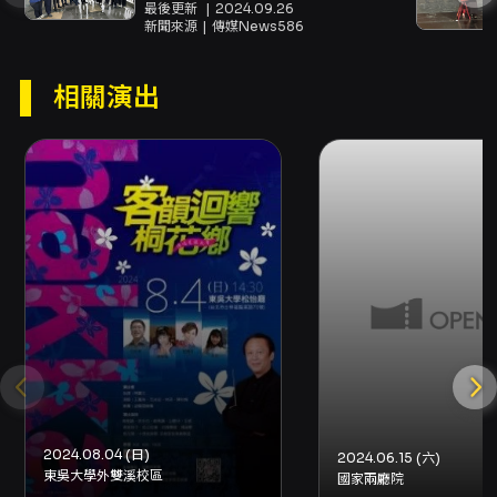
市長
整體節目安排以呈現國樂多元面貌與演奏技藝為
最後更新
2024.09.26
新聞來源
傳媒News586
主軸。演出同時對具有樂器演奏經驗者開放加入
本團，表達團隊以擴大交流與培育人才為目標的
願景。 總體而言，本場「那米哥樂藝舞動國樂演
相關演出
奏會」適合想要體驗傳統樂器細節、喜愛國樂合
奏與協奏形式的聽眾，亦對關注基隆在地音樂人
才與地方文化脈絡的觀眾有特別意義。建議年齡
為7歲以上，觀眾可藉由本次演出理解不同樂器之
間的對話、欣賞樂曲編排所營造的戲劇張力，並
感受國樂在現場實體場域中的聲響能量與文化連
結。
注意事項
購票與取票 - 購票方式：可於網路使用信用卡、
Apple Pay、Google Pay、ATM轉帳購買，購
買前請先加入會員；亦可於分銷點或超商（7-
ELEVEN ibon、全家FamiPort、萊爾富Life-
ET）以現金或信用卡購買。超商購票僅提供電腦
自動選位，每筆訂單最多可訂購8張票券。 - 電子
2024.08.04 (日)
2024.06.15 (六)
票：本節目提供電子票；實際取票方式請依結帳
東吳大學外雙溪校區
國家兩廳院