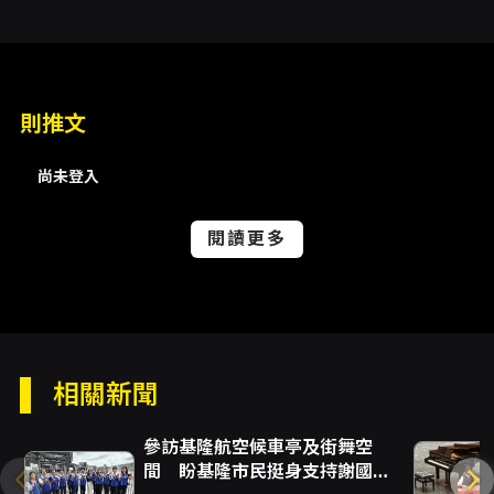
〈歌子幻想曲〉、高胡作品〈梁山伯與祝英
台〉、以及多首二胡作品如〈一枝花〉、〈風
華〉、〈太極琴俠〉與〈蘭花花敘事曲〉等。這
些曲目涵蓋傳統名曲與現代創作，不僅讓聽眾一
次體驗不同樂器的特色技法（從清秀的吐音、靈
則推文
動的指法到渾厚的弓法處理），也呈現國樂在編
制與演繹上的多樣性。演出中特別指出，有四首
尚未登入
協奏曲之主奏者為基隆在地青年演奏家，強調地
方音樂人才的參與與在地連結，對於關心地方音
樂生態的觀眾更具吸引力。 本場演出強調青年演
閱讀更多
奏家的專業與表現力，宣稱每位主奏者皆具逾十
年的樂器學習與演奏經驗，並在樂團伴奏下展現
細膩的表情與輪廓，從柔弱的靜謐到磅礡的高潮
皆能細緻刻畫。對想深入體驗中國傳統樂器音色
與演奏張力的觀眾，這場演出提供一個兼具教育
與欣賞價值的現場經驗：既能聆聽合奏的大氣場
相關新聞
面，也能近距離感受協奏者的技藝與個人詮釋。
主辦方亦特別提醒，演出中將同步錄影，對於關
參訪基隆航空候車亭及街舞空
心保存與媒體呈現的觀眾來說，是一項值得注意
間 盼基隆市民挺身支持謝國樑
的演出型態。主辦單位保留曲目更動之權利，但