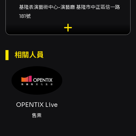
基隆表演藝術中心-演藝廳 基隆市中正區信一路
181號
演出團隊
售票OPENTIX Live
內容簡介
相關人員
Lamigo國樂團2026年度音樂會「樂藝舞動」回
到團隊早期重要的演出地──基隆表演藝術中心
演藝廳，延續自2011年首場音樂會〈快樂首航〉
在此地登場的情感與記憶。本場音樂會以國樂合
奏與協奏曲為核心，曲目規劃兼顧大型合奏的氣
勢與各類傳統樂器的獨特表現，呈現傳統音樂的
豐富色彩與當代詮釋。節目中安排了兩首大型合
OPENTIX Live
奏曲〈初心〉與〈蒼穹〉，用以展示團隊齊奏時
的音色層次與編制能量；同時穿插多首協奏曲，
售票
讓竹笛、嗩吶、高胡、二胡等獨奏樂器擔綱，呈
現獨奏者與樂團之間的對話與互動。 協奏曲曲目
包含竹笛〈燐〉、嗩吶曲目如〈百鳥朝鳳〉與