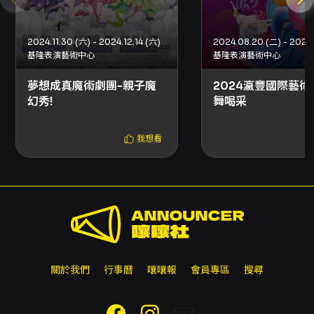
法為ATM轉帳或現金，請依網站指示填寫退票表
單並附上存摺照片辦理。 - 已取紙本票者可至
OPENTIX指定服務處臨櫃退票或以掛號郵寄辦
2024.11.30 (六) - 2024.12.14 (六)
理，郵寄退票以郵戳為憑，郵寄地址及流程請依
基隆表演藝術中心
基隆表演藝術中心
OPENTIX頁面說明。郵寄退票之退款方式依付
夢想成真魔術劇團-親子魔
2024瀛豐國際藝術
款方式而定，刷卡退回原刷卡、現金或ATM轉帳
幻秀!
舞喝采
則需提供帳戶資訊處理。 - 特別提醒：若購票時
使用文化幣或點數折抵，退票時系統將依規則優
先退還文化幣與點數；若抵用之文化幣或點數已
我想看
逾使用效期，將無法返還或展延。 - 優惠組合退
票：若購買包含兩個品項以上之優惠組合，退票
須全數辦理或退票後剩餘數量仍符合原優惠組合
規則方可辦理。 - 套票退票：套票需整套辦理退
票，無法以單張票券申請退票或換票；如套票包
含不同場次票券，退票最晚須於所購首場演出日
10日前辦理，若套票另有規定請以套票頁面說明
為主。 其他注意事項 - 主辦單位保留曲目變動權
關於我們
行事曆
嚷嚷報
會員專區
搜尋
利；若於預定演出前主要表演人員或節目內容發
生變動，相關退票機制與受理方式將公告於本節
目頁面。 - 若主辦單位未提供退款機制，刷卡購