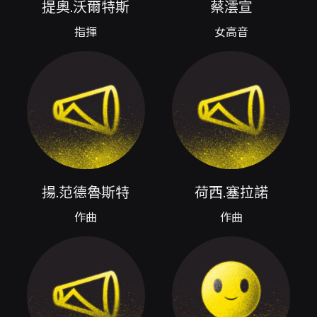
提奧.沃爾特斯
蔡澐宣
thee）揭開序幕，將獨唱女高音與管樂合奏的音
色對話置於首位，帶出人聲與吹奏群體之間細膩
指揮
女高音
的情感互動。接著安排荷西·塞拉諾（José
Serrano）來自歌劇《貓之客棧》的間奏曲，經
塞爾吉·帕斯托改編後，以管樂的音色再現西班牙
歌劇的節奏與色彩，呈現地中海語彙在隊形與合
奏層次的轉換。 節目中段轉向東亞語境與情緒印
象：真島俊夫的《日本三印象》透過短小而具畫
面性的樂段，刻畫出日本文化或風景的音樂化印
象，適合以管樂團豐富的木管與銅管色彩來表現
細膩的音響對比。而哈里·揚森的《反戰詩篇》以
其標題所指向的意涵，於聲響安排與動態控制上
揚.范德魯斯特
荷西.塞拉諾
可能傳達對於戰爭的反思與情感張力（節目單已
有作品名稱，不涉述具體創作背景），安排於中
作曲
作曲
段能在情感上形成對比並引發聽眾對主題的深層
共鳴。 下半場以艾佛烈德·呂德的《第四號交響
曲》作為壓軸，將管樂團的群體能量推向更宏大
的交響結構。此交響曲在編制與體量上為管樂團
提供展現材質、節奏與音色建構的場域，從小型
的樂句細節到大段落的形構，均能突顯指揮與團