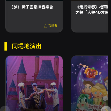
支付或文化幣全額支付購票：請使用 OPENTIX
線上退訂單功能（會員 > 訂單紀錄 > 點入欲退訂
《夢》黃子宜指揮音樂會
《走找青春》福爾摩
之訂單 > 退訂單），線上完成退訂。系統每日
之聲「人聲40才開
23:30-00:00 為結算暫停期間，請避開該時段
操作。 - ATM 轉帳或現金購票：請依 OPENTIX
我想看
指示透過指定表單辦理並附上存摺照片，符合退
票規則者將於 3 個工作日內執行退票作業。 - 已
取紙本票者：可選擇臨櫃退票或郵寄退票（郵戳
為憑）。臨櫃退票請在 OPENTIX 四大服務處辦
同場地演出
理；郵寄退票請將相關文件掛號郵寄至
OPENTIX 指定地址，郵寄退票郵資與程序請參
照 OPENTIX 公告說明。 其他注意事項 - 如購票
時使用文化幣或點數折抵，退票時系統將退還折
抵之文化幣，並於扣除退票手續費後優先退還點
數，再將剩餘款項退回；若折抵之文化幣或點數
已逾使用效期，OPENTIX 將無法返還或展延。
- 購買團票、套票或優惠組合票券之退票規則請
依該套票或優惠頁面規定辦理；套票退票需整套
辦理且無單張退票服務。 - 若節目或主要表演人
員在預定表演前發生變動，相關退票機制、受理
方式、退款途徑等資訊將公告於本節目頁面；如