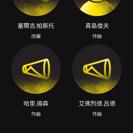
體在詮釋面向的整合能力。整場節目的編排從獨
唱抒情、歌劇改編、民族印象、反思主題到交響
性總結，形成情感的多重層次與流動性：既有聲
音的親密性，也有大型合奏的宏闊感。 觀眾能在
塞爾吉.帕斯托
真島俊夫
本場演出中體驗到管樂團對於音色管理、合奏均
衡與動態細節的掌握，特別是在女高音獨唱與管
改編
作曲
樂合奏之間的配合，會是聆聽重點之一。由於本
場次同步錄影，現場的音響呈現與視覺舞臺效果
亦為節目的一部分，對於希望同時獲得視聽記錄
的觀眾具有額外價值。無論是對管樂團座實力感
興趣的樂迷、喜好聲樂與器樂結合的聽眾，或是
想觀察不同文化語彙（如西班牙歌劇改編、日本
印象）在管樂語言中如何被重新詮釋的觀眾，本
次年度音樂會均提供豐富的觀賞層次。 此外，本
次演出曲目呈現跨國作曲家與改編者的多元面
向，從歐洲聲樂傳統到東亞音樂印象，並以美國
哈里.揚森
艾佛烈德.呂德
或其他地區之作曲作品作為締結，顯示出節目在
曲目編排上的國際視野。演出當晚亦採電子票等
作曲
作曲
取票方式，便於觀眾彈性選擇入場票券取得方
式。總體而言，此場年度音樂會不僅是一場展現
演奏技術的音樂會，也是一次以「情感」為主軸