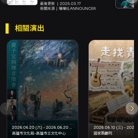
劇，以及LES BRIGANDS《盜
障礙人士及陪同者 1 名購票 5 折優待，入場時應
最後更新
2025.03.17
賊》專訪🎼
新聞來源
嚷嚷社ANNOUNCER
出示身心障礙手冊，陪同者與身障者需同時入
場。 - 青年席位 5 折自由座：本節目適用文化幣
青年席位五折自由座優惠，提供之場次將顯示專
相關演出
屬折扣方案。青年席位五折自由座僅限於
OPENTIX 網站與 App，需使用 100 點以上文化
幣支付，席次有限，售完為止。持青年席位票券
者須為符合當年度文化幣發放資格，並於入場時
出示持票者之有效身分證件（身分證或健保
卡），如無法出示相符證件者，當天現場不開放
入場，亦不進行退/換票。 取票與退換票 - 取票方
式：實際取票方式請依結帳頁面顯示的選項為
準；取票方式僅能擇一，如需選擇不同取票方式
請分次購買。分銷點取票、超商取票、國內郵寄
等方式視主辦與場館提供情形而定；國內郵寄另
收 50 元郵資。 - 退票期限：最遲須在演出日 10
日前（不含演出日）辦理；逾期無法受理。 - 退
票手續費：每張退票收取票面售價 10% 手續費；
換票視同退票，需退票後重新購買。 退票申請方
2026.06.20 (六) - 2026.06.20 (六)
式（依購票付款方式而異） - 使用信用卡、行動
高雄市文化局-高雄市立文化中心
國家兩廳院