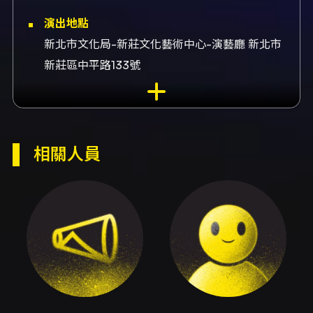
演出地點
新北市文化局-新莊文化藝術中心-演藝廳 新北市
新莊區中平路133號
演出團隊
指揮提奧.沃爾特斯、女高音蔡澐宣、作曲揚.范德
魯斯特、作曲荷西.塞拉諾、改編塞爾吉.帕斯托、
相關人員
作曲真島俊夫、作曲哈里.揚森、作曲艾佛烈德.呂
德
內容簡介
本場音樂會以「情繫萬象」為題，由臺灣管樂團
與指揮Theo Wolters以及女高音蔡澐宣共同呈
獻，曲目從抒情獨唱到具戲劇性的語言與器樂意
象，構築一場跨文化、跨情感層次的管樂聆聽經
驗。節目開首以揚·范德魯斯特（Jan van der
Roost）的《唯你是愛》（I shall love but