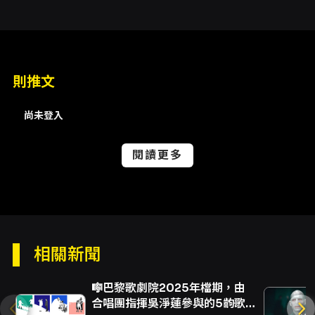
的節目敘事，透過不同曲目的相互照映，帶領觀
眾探索愛情、日常印象、反戰思辨與交響式的情
感高潮，適合各年齡層觀眾入場欣賞。
注意事項
則推文
票務與購票方式 - 售票平台：本場提供電子票，
於 OPENTIX 網站與 App 購票，亦可至分銷點
尚未登入
與超商機台購買（7-ELEVEN ibon、全家
FamiPort、萊爾富 Life-ET）。超商購買僅提供
電腦自動選位，每筆訂單最多可訂購 8 張票券。
閱讀更多
超商取票每張票券需於超商支付 10 元手續費。 -
線上付款方式：信用卡、Apple Pay、Google
Pay、ATM 轉帳（購票前請先加入會員）。若購
票須使用文化幣折抵之折扣，該折扣僅限線上購
買。 - 分銷點購買：可使用現金或信用卡；部分
方案（例如輪椅席、特定優惠套票、超過 8 張團
相關新聞
票等）可能無法於超商或分銷點購買，請依購票
頁面說明為主。 折扣與優待 - 兩廳院會員 9 折。
🎼巴黎歌劇院2025年檔期，由
- 團票 20 張（含）以上 7 折。 - 65 歲以上年長
合唱團指揮吳淨蓮參與的5齣歌
者購票享 5 折優惠，入場時請出示證件。 - 身心