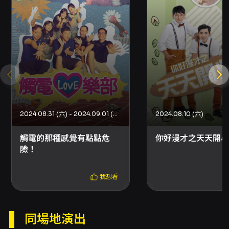
勿使用閃光燈，並請關閉所有會發出聲響的電子
產品。 - 演出無中場休息，長度約70–90分鐘，
建議開演前先上洗手間。 - 演出含即興成分，內
容無法保證適合全齡觀眾，建議12歲以上觀眾入
場。 - 演出將全程錄影並可能收錄觀眾畫面，影
片可能於網路公開播送，請斟酌是否入場。 - 點
餐需求請於開演前完成。 - 購票請依欲入座之桌
次購買票種；活動當天請依票券上的桌次分桌入
座，同桌內自由入座。 - 一人一票憑票入場；票
券視同有價證券，請妥善保存，遺失或毀損恕不
補發。 - 退換票依 KKTIX 及文化部票券定型化契
2024.08.31 (六) - 2024.09.01 (日)
2024.08.10 (六)
約規定辦理：本活動採用方案一（演出日前10日
內可辦理退換票等規範），退票需酌收票面金額
觸電的那種感覺有點點危
你好漫才之天天開心
10%手續費；全家取票因可當日取票而不適用部
險！
分規範，詳細退換票與取票規定請參考 KKTIX 官
網說明。 - 建議下單時避免使用 Yahoo 或
我想看
Hotmail 等可能被擋信的電子郵件，以免收不到
訂單成立通知信。
同場地演出