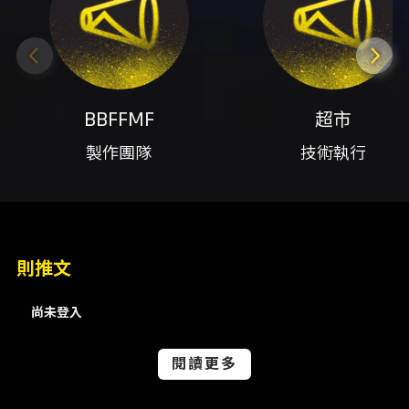
節目介紹 菜冠電視台為喜劇表演節目，由菜冠雙
頭（成員：菜頭、冠冠）與暴羅等藝人同台演
出。演出分為兩場、內容風格不同： - 下午場
「死亡默契遊戲」：四位搞笑藝人在昏暗聚光燈
下進行以默契崩壞為核心的即興互動與情境遊
戲，帶有實驗性與肢體/語言笑點。演出內含即興
BBFFMF
超市
成分，氣氛緊張、荒誕，有懲罰式設定噱頭。 -
製作團隊
技術執行
晚上場「喝酒閒聊之夜」：菜冠與暴羅的深夜放
鬆閒聊現場，包含酒杯、聊天與即興互動，氛圍
較為鬆散且具酒精相關內容。 場次與時間 -
2026-07-19 下午場 15:00（14:30 開放驗票入
場） - 2026-07-19 晚間場 20:00（19:30 開放
驗票入場） 場地與座位 地點：Comedy Plus 卡
則推文
米地＋，地址：台北市中山區復興北路480號。
票券對號入座，購票請依欲入座之桌次購買票
尚未登入
種。活動當日請依票券上的桌次入座，同一桌內
為自由入座。桌次說明包含多種桌型（圓桌、方
桌）與不同人數配額（例：一般圓桌每桌5人、部
閱讀更多
分桌次為4人或3人、方桌6人等），購票頁面會
有詳細桌次資訊。 票價與購票 票價：新台幣800