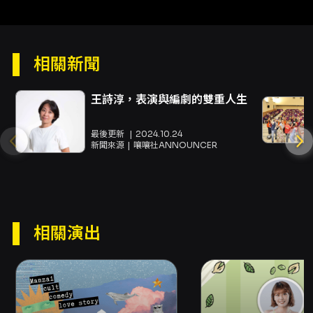
元（單一票價、對號入座）。 購票通路：KKTIX
以及全台全家便利商店（全家取票或店內現金購
票）。購票與取票相關手續與限制請依 KKTIX 說
明辦理。付款方式包含信用卡
相關新聞
（VISA/MASTER/JCB）及 ATM 虛擬帳號。全
家取票每筆（4張為限）可能酌收取票手續費
（以 KKTIX 規定為準）。 節目長度與建議 演出
王詩淳，表演與編劇的雙重人生
無中場休息，演出長度約70–90分鐘（場次差異
可能存在）；建議於開演前使用洗手間並於開演
最後更新
2024.10.24
前30分鐘入場。演出含即興內容與成人向/非兒
新聞來源
嚷嚷社ANNOUNCER
童導向段落，建議12歲以上觀眾入場。演出將全
程錄影並可能包含觀眾畫面，影片有可能於網路
公開播送，請斟酌入場。 主辦與製作團隊 主辦／
場地：Comedy Plus 卡米地＋。製作團隊：
BBFFMF；技術執行：超市；企劃構成：菜頭。
相關演出
更多演出與購票問題可透過活動頁面或卡米地粉
絲專頁/主辦單位聯絡管道查詢。
注意事項
注意事項 - 演出中禁止錄影、錄音；可拍照但請