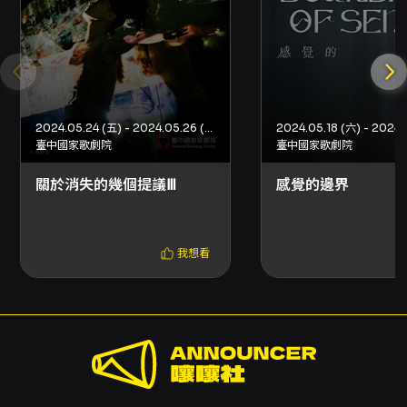
與唱作能力有高度要求，也能讓觀眾感受舞台表
演的密度與張力；最後，製作團隊明列多項專業
職務與特別來賓，可作為衡量製作規模與技術水
準的參考。 總結來說，《潘朵拉的音樂盒》以
「重新開箱被封箱的台灣音樂劇」為出發點，透
過五個短篇故事的合輯，結合原創音樂、少數演
員多角色的表演張力與升級後的劇場美術與影像
2024.05.24 (五) - 2024.05.26 (日)
2024.05.18 (六) - 2024.
設計，為觀眾帶來一場既多元又具本土創作脈絡
臺中國家歌劇院
臺中國家歌劇院
的音樂劇體驗。若欲前往觀賞，請留意主辦公布
的場次票務與折扣說明（包含早鳥、不限電之
關於消失的幾個提議Ⅲ
感覺的邊界
友、身心障礙優待與文化幣青年席位等），並參
考演出場地之出入與取票規定。
我想看
注意事項
演出與入場規則 - 開放入場時間：演出前半小時
開放入場。請準時抵達以免影響觀演體驗。 - 演
出長度：約95分鐘。 - 觀演注意事項：演出期間
禁止錄影、錄音及拍照，請配合現場工作人員維
護觀賞權益。 購票與取票 - 購票方式：網路購買
（信用卡、Apple Pay、Google Pay、ATM轉
帳），請先加入 OPENTIX 會員；分銷點購買