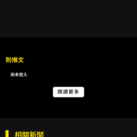
甜)、舞台設計莊舜心、燈光設計項人豪、影像設
計徐紹恩、平面設計蕭婷予、舞台監督林立中、
執行製作葉佩韋、音效執行曾亞緹
內容簡介
音樂劇《潘朵拉的音樂盒》由不限電戲劇實驗室
策劃製作，匯集五部曾被封箱的台灣原創音樂劇
則推文
作品，於2025年以戶外版本首演並獲得好評，
2026年推出劇場版「全面升級」呈現。作品核心
概念為「重新開箱那些被埋沒的好作品」，以匯
尚未登入
編方式把五個風格各異的原創故事串連呈現，帶
來多元的音樂與敘事體驗。節目宣稱由4位演員
閱讀更多
負責呈現20個角色，演出中包含11首原創歌曲，
風格跨越不同類型，使觀眾能在一場演出中同時
體驗五種情緒與聽覺語境。 本製作收錄的五個短
篇故事分別為：《花魁嫁到》、《牽紅線》、
《左拉獨奏會》、《夏之夢田》與《紀念日》。
每一段故事各具主題與張力： - 《花魁嫁到》描
相關新聞
述花香樓第一花魁趙盼兒，如何從惡霸富二代周