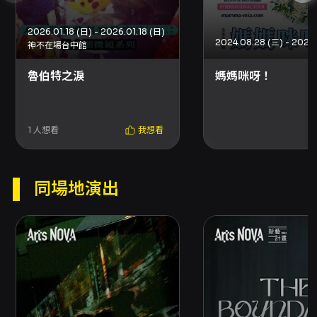
劇獎入圍者），舞台設計為莊舜心，燈光設計為
項人豪，歌唱指導與特別演出由張世珮參與，並
2026.01.18 (日) - 2026.01.18 (日)
邀請張丹瑋及神秘嘉賓客串特別演出。 演出資訊
神不在場台中館
顯示劇場場次定於臺中國家歌劇院小劇場，
2026/11/21（19:30）與2026/11/22（14:30）
魯伯特之淚
媽媽咪呀！
兩場演出；節目全長約95分鐘，建議觀眾年齡12
歲以上。票價區間自800元起至3000元不等
（票價分級為800、1,000、1,200、1,500、
1,600及3,000元），其中800元票與藝文贊助
1
人想看
我想看
票（3,000元）不適用其他折扣方案；劇場版在
內容與技術上均標榜「全面升級」，強調燈光、
舞台的豪華升級與影像設計加持，期望在劇場環
同場地演出
境中提供比此前戶外版更集中的情感表達與視聽
體驗。 觀眾觀賞價值在於：首先，節目的匯編形
式提供一場內含多種敘事與音樂風格的綜合演
出，適合想一次性體驗不同故事與曲風的觀眾；
其次，原創作品之匯集有保存與再現被封箱作品
的文化意義，對關注台灣原創音樂劇發展的觀眾
具有特殊吸引力；再者，少量演員在有限演出時
間內呈現多角色、多首原創歌曲，對演員的演技