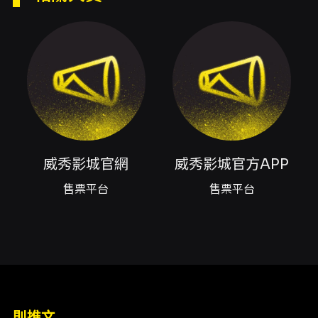
內容簡介
活動簡介： 《THE IDOLM@STER 20th
Anniversary MORE RE@LITY LIVE IDOL
WORLD SUPER FESTIVAL 2026》為系列20
週年紀念之越境 xR 偶像現場直播，威秀影城獨
家於指定影城現場直播放映。本條目為 Day
3（07/26，主題 KYOUMEI；應援互動 / 20 週
年最終章）之放映資訊。 場次與售票： - 放映日
期：2026-07-26（Day 3） - 售票時間：
2026-07-06（周一）上午11:00 起，售完為
威秀影城官網
威秀影城官方APP
止。 - 購票通路：直播影城現場、威秀影城官
網、威秀影城官方APP 線上訂票系統。 - 票價：
售票平台
售票平台
NT$1,000（標準票價）。 - 線上/APP 購票手
續費：於威秀影城官網 / 官方APP 購票者，每張
票需加收 NT$20 手續費（實際結帳金額請以購
票系統顯示為準）。 放映版本與語言： - 放映版
本：放映版本（現場衛星直播）。 - 音源語言：
全日文原音，無中文字幕。 - 座位屬劃位座席，
售完為止。 進場與購票限制： - 現場購票者每人
限購 4 張，請依影城現場動線排隊。 - 「威秀影
則推文