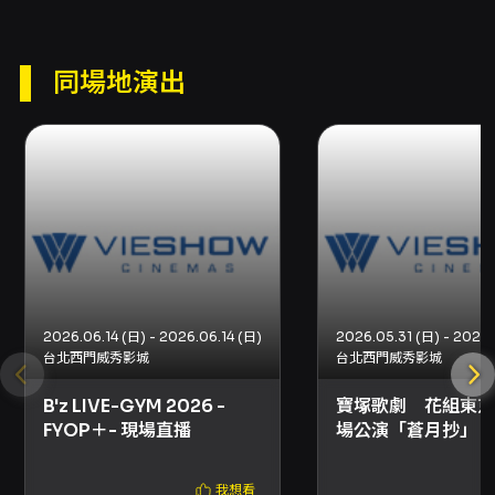
播 — 應援須知： - 觀賞期間請勿阻擋走道或影廳
動線，任何影響他人進出及場內安全之行為皆被
禁止。 - 歡迎隨演出音樂及氣氛進行口號應援
同場地演出
（應援聲、呼喊、歡呼或唱歌），但請切勿大聲
交談聊天。 - 可隨著演出節奏進行擊掌（拍手、
鼓掌）或跟著舞步做動作；但請避免劇烈俯仰晃
動、場內奔跑、跳動等可能影響鄰座安全或觀賞
權益之行為。 - 歡迎使用官方手燈或週邊商品進
行應援；自製應援品之尺寸（長寬高）不可超出
45 公分。影響視線、安全或發出噪音之干擾器具
禁止於場內使用。 - 若發現嚴重擾亂現場秩序之
行為，請向影城工作人員反應；無法聽從工作人
員指示者，將強制驅離影廳且不退還票款。
2026.06.14 (日) - 2026.06.14 (日)
台北西門威秀影城
台北西門威秀影城
B'z LIVE-GYM 2026 -
寶塚歌劇 花組東京
FYOP＋- 現場直播
場公演「蒼月抄」「
DESEO」千秋樂 
我想看