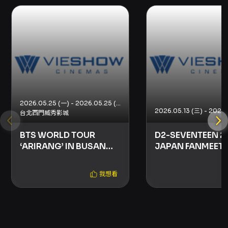
幕。 - 全部劃位座位，售完為止。 - 本活動不適
用銀行優惠與團券加價。 - 於威秀影城官網 / 官
方APP 購票者，每張票需加收 NT$20 手續費。
- 現場購票者（每人限購 4 張），請依現場規劃
動線排隊。 - 使用威秀影城官方APP 進場者：免
取票、手機進場，請於直播開演前 15 分鐘內使用
原訂票手機開啟 APP 並啟用藍牙以完成驗票進
場。 - 愛心/敬老票僅限影城臨櫃或於全新官方
APP購買。 - 現場衛星直播可能因天候影響造成
收訊品質下降，若因不可抗力因素中止直播，影
2026.05.25 (一) - 2026.05.25 (一)
台北西門威秀影城
城將依既定退票辦法處理。 - 於影城官方線上訂
票系統購買且已領取票券者，如因個人因素需退
BTS WORLD TOUR
D2-SEVENTEEN 2
換票，請於開演前 20 分鐘持未使用票券與原購
‘ARIRANG’ IN BUSAN現
JAPAN FANMEET
票信用卡親至票券上方顯示之「直播影城」辦
場直播
“YAKUSOKU” – 
理；手續費不退還。 - 若為影城因素或天候等影
響無法照常直播需退票時，影城將開放觀眾於 7
我想看
日內憑原票券至櫃台辦理，全額退款。 - 演出時
間將依實際情況而異動；若表演時間大幅超過預
期，直播活動可能提前結束。 - 廳內嚴禁攝影、
拍照、錄音；如經查獲，將刪除拍攝內容並要求
離場，影城保留法律追訴權。 威秀影城零秒差直