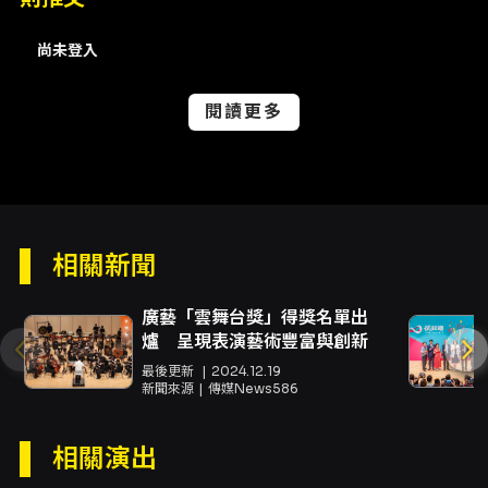
城官方APP」可免取票、手機進場；請於直播開
演前 15 分鐘內使用原訂票之手機開啟 APP 並開
尚未登入
啟藍牙功能以利驗票進場。 退票與不可抗力情
形： - 若因個人因素需退換票：凡於影城官方線
上訂票系統購買且已領取票券者，請於開演前 20
閱讀更多
分鐘，持未使用票券與原購票之信用卡，親至票
券上方顯示之「直播影城」辦理退換票（手續費
恕不退還）。 - 若因影城因素或天候等不可抗力
影響無法照常直播需退票時，將參照一般電影票
退換票辦法；影城將開放觀眾於 7 日內憑原票券
至櫃台辦理，全額退款。 其他資訊： - 本場直播
相關新聞
以電影院大銀幕與影廳視聽呈現，官方表示視覺
與音響效果將帶來如同置身主會場的觀賞體驗
廣藝「雲舞台獎」得獎名單出
（文宣內提及如同「京王アリーナ TOKYO」主
爐 呈現表演藝術豐富與創新
場第一排）。 - 現場衛星直播可能受天候影響導
致收訊品質下降，若因此中止或異常，將依影城
最後更新
2024.12.19
新聞來源
傳媒News586
公告處理。
注意事項
相關演出
注意事項： - 本直播為全日文原音，無中文字