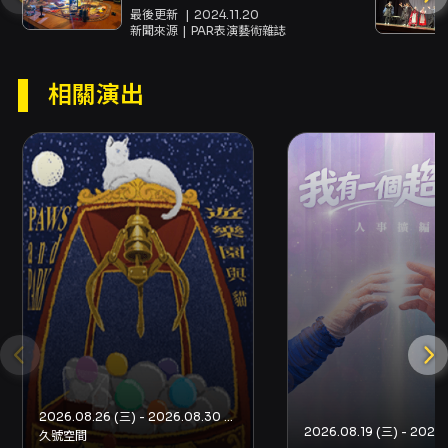
的連貫性。 此作品的觀演價值包含多重層面：一
最後更新
2024.11.20
新聞來源
PAR表演藝術雜誌
方面，它透過經典文本精神的當代轉譯，提供觀
眾重新審視傳統愛情觀與親密倫理的視角；另一
方面，兩段獨白的結構強調語言的主觀性與敘事
相關演出
的不完整性，觀眾被要求以主動的解讀參與故事
的共同建構。短而緊湊的節目時長使得觀眾的注
意力可以高度集中，且無冗餘的場面調度更凸顯
演員的情感表達與台詞細節的分量。 此外，製作
在觀演形式上也提供彈性：節目採無固定座位的
安排，觀眾可於場域中尋找最適合自己的觀賞位
置，這樣的座位形態進一步模糊了舞台與觀眾之
間的界線，強化親密感的實驗意圖。節目建議年
齡為15歲以上，適合對情感糾葛、心理描寫與現
代改編劇場有興趣的觀眾前往觀賞。整體而言，
《夏日煙雲2026》以精簡而密集的敘事與設計，
提出關於理解與被理解、欲望與距離的問題，適
合希望觀看以語言與微妙表演來探討情感結構的
觀眾群。
2026.08.26 (三) - 2026.08.30 (日)
注意事項
久號空間