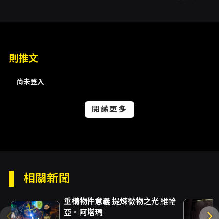
本製作以田納西·威廉斯（Tennessee
Williams）經典劇作《Summer and Smoke》
的精神為起點，透過當代語境的轉譯，將關於
愛、理解與親密的核心命題拉回當下社會的日常
情感中檢視。演出採兩段長獨白的形式呈現，兩
則推文
位角色各自攤開內心的欲望、恐懼與矛盾，讓觀
眾以「聽見」與「拼湊」的方式重建關係的面
尚未登入
貌；這種敘事結構把觀演的能動性放在首位，邀
請觀眾在語句與沉默之間完成理解的缺口，進而
思考：對一個人要理解到什麼程度才算真的理
閱讀更多
解？愛是否必然以佔有作結？ 劇本由萬孟賢改編
與編寫，導演張品葳透過精簡而聚焦的舞台語
彙，讓兩段獨白成為檢視主角內在世界的放大
鏡。演出由苗廣雅與陳允翎擔綱演出，兩位演者
分別承載不同的心理線索，透過語言節奏、身體
微動和視線交換來建構角色的情感輪廓。舞台監
相關新聞
督邱望堯協調場域動線，空間與燈光設計羅悅
溱、音樂設計陳俐安分別以光與聲建立情境的細
重構物件意義 提煉微物之光 維帢
緻層次，這些設計元素在短小但凝練的四十分鐘
亞．阿塔瑪
篇幅內，幫助觀眾在瞬息的情緒轉折中保持感受