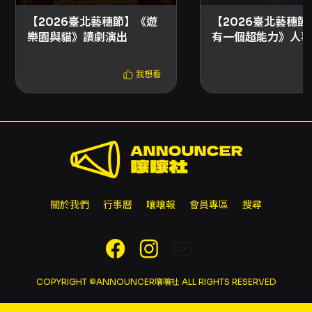
入場與觀演注意事項： - 演出全長約 40 分鐘。
建議年齡：15 歲以上。演出前 10 分鐘開放入
【2026臺北藝穗節】《遊
【2026臺北藝穗節
場，請準時抵達。 - 本演出無固定座位，觀眾可
樂園與貓》讀劇演出
有一個超能力》人事
於場內自由移動以尋找舒適觀賞位置。 - 字幕語
言：無。演前導聆：無。 購票與取票方式： - 網
我想看
路購買：可使用信用卡、Apple Pay、Google
Pay、ATM 轉帳等線上付款方式。購票前請先加
入 OPENTIX 會員。 - 分銷點購買：部分分銷點
接受現金或信用卡購買。 - 超商購買：7-
ELEVEN ibon、全家 FamiPort、萊爾富 Life-
ET（僅提供電腦自動選位）。每筆訂單最多可訂
購 8 張票券；超商取票每張票券需支付 10 元手
續費。 - 國內郵寄取票：另收 50 元郵資。 - 電
子票：部分場館或主辦單位提供電子票，實際取
關於我們
行事曆
嚷嚷報
會員專區
搜尋
票方式請依結帳頁面顯示之選項為準；取票方式
僅能擇一，如需不同取票方式請分次購買。 優惠
與套票： - 套票優惠：「煙與雲套票」1450
元，可任選 19:20 與 20:30 各一場次，兩張票
券優惠價為 1450 元。此套票銷售期間為
COPYRIGHT ©ANNOUNCER嚷嚷社 ALL RIGHTS RESERVED
2026/7/1 - 2026/8/30。 - 若折扣方案設有使
用文化幣之限制，該折扣僅限網路購買。 - 部分