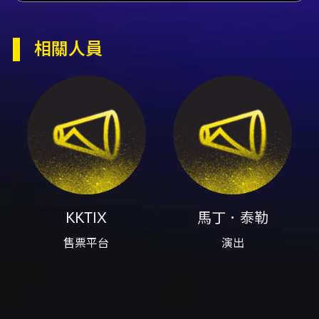
內容簡介
Martin Taylor（1956年生）為英國傳奇爵士吉
相關人員
他大師，擅長 Chord Melody 與 Fingerstyle
指彈技巧，能以一把吉他同時呈現低音、和聲與
旋律，打造如同完整樂團的音場。本次為 Martin
Taylor 70歲紀念巡演台北場，將由藝術家以獨奏
形式演出，回顧其跨越五十餘年的音樂生涯。 活
動資訊： - 日期：2026/08/02（日） - 地點：
河岸留言西門紅樓展演館（108台北市萬華區西
寧南路177號） - 節目時段： - 大師班講座
17:00–18:00（16:30入場） - Show 1 19:00–
20:10（18:30入場） - Show 2 20:50–
22:00（20:20入場） 票價說明（以主辦公告為
KKTIX
馬丁．泰勒
準）： - 大師班講座：預售 NT$800／現場
NT$1,000 - Show 1：預售 NT$1,500／現場
售票平台
演出
NT$1,800 - Show 2：預售 NT$1,500／現場
NT$1,800 - 套票：雙場預售（Show 1＋Show
2） NT$2,500；全日預售（大師班＋Show1＋
Show2） NT$3,000 演出特色與注意： -
Martin Taylor 以其細膩且歌唱性的演奏風格著