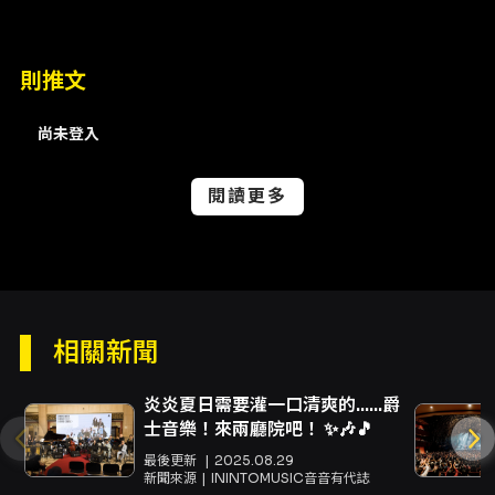
稱，本次為獨奏（solo）演出，為近距離欣賞其
指彈與和弦旋律技術的機會。 - 主辦表示 Show
1 與 Show 2 將安排不同曲目內容，大部分曲目
則推文
不相同，僅少數曲目可能重複；購買雙場套票可
接近完整巡演內容。 購票與聯絡： - 本活動採
KKTIX 售票，購票與退換票規定請參照 KKTIX
尚未登入
平台公告與代理退換票辦法（主辦與售票頁面有
聯絡方式）。
閱讀更多
注意事項
注意事項： - 請依票面指定時段入場，各場次有
建議入場時間（大師班 16:30、Show 1 18:30、
Show 2 20:20）。 - 本場演出採分場售票，
Show 1 與 Show 2 曲目大多不同；欲欣賞近乎
相關新聞
完整演出請購買雙場或全日套票。 - 退換票辦
法：退票將酌收 10% 手續費，且活動前十天內
（不含活動日）不予退票；詳情請參考 KKTIX 代
炎炎夏日需要灌一口清爽的......爵
理退換票辦法。網址以主辦／售票平台公告為
士音樂！來兩廳院吧！ ✨🎶🎵
準。 - 現場票價可能高於預售票價；各場次現場
最後更新
2025.08.29
票以主辦現場公告為準。 - 票券、場地、時間等
新聞來源
ININTOMUSIC音音有代誌