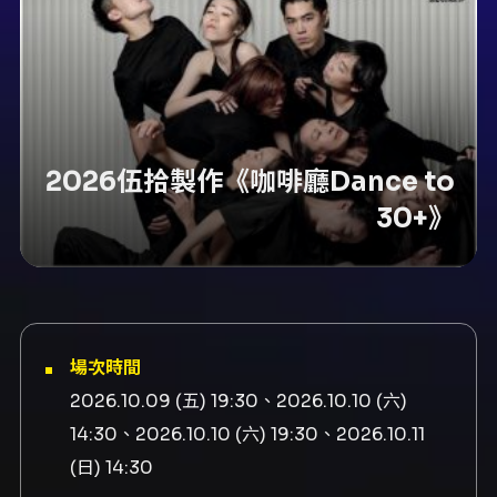
2026伍拾製作《咖啡廳Dance to
30+》
場次時間
2026.10.09 (五) 19:30、2026.10.10 (六)
14:30、2026.10.10 (六) 19:30、2026.10.11
(日) 14:30