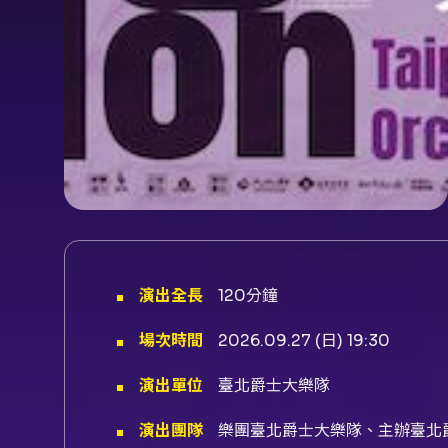
演出全長
120分鐘
場次時間
2026.09.27 (日) 19:30
演出單位
臺北爵士大樂隊
演出團隊
樂團臺北爵士大樂隊、主辦臺北爵士