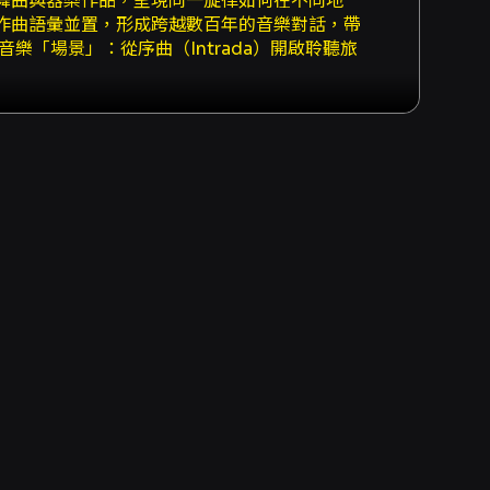
舞曲與器樂作品，呈現同一旋律如何在不同地
作曲語彙並置，形成跨越數百年的音樂對話，帶
「場景」：從序曲（Intrada）開啟聆聽旅
等人的〈Mille Regretz〉及其衍生彌撒則
牧歌式片段與變奏，展示旋律在舞曲與聲樂間的交
那利舞曲回應歡慶的節拍與色彩。節目亦安排
置，最後以關於命運與變奏的〈La Moniche〉
）合奏以及歷史實踐（historically
 Royal Wind Music 以大型文藝復興木笛合
編制如何呈現聲部結構與旋律轉位的觀眾，為難
美，也藉由現當代創作建立時代之間的對話，讓
erre Sandrin、Orlande de
lamo Frescobaldi 等）提供了聆聽不同地區與創作風格
豐富的比較觀察角度。對於直笛學習者、古樂研
。 最後，音樂會的節目設計強調旋律在形式、
脈絡的嚴謹性，也能在當代美學下找到新的共鳴
互為回響的觀眾而言，這場音樂會提供深度而寬
先加入 OPENTIX 會員。若折扣方案註明「需使用
購買：7-ELEVEN ibon、全家