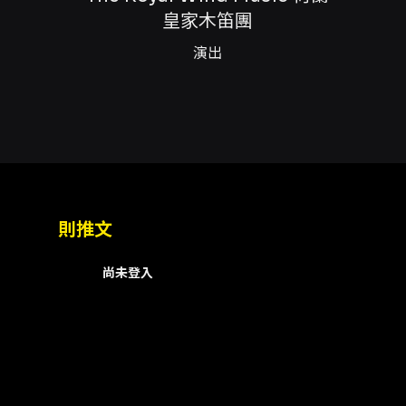
FamiPort、萊爾富 Lif
皇家木笛團
法於超商購買：輪椅席與輪椅陪同
以結帳頁面顯示選項為準，僅能擇一
演出
ibon、全家 FamiPort、萊
- 部分場館或主辦單位提供電子
（不含演出日）辦理，逾期無法受理
票視同退票，需退票後重新購買。
OPENTIX 線上退訂單功能（會
系統結算期間暫停服務，請務必留意
理，符合退票規則者將於 3 個
退票），轉帳手續費恕無法一併退還
服務處公告）。 - 郵寄退票
則推文
「100012 臺北市中正區中山
依原付款方式處理，郵寄退票之退
尚未登入
數折抵購票：退票時系統將退還
目異動之退票）抵用之文化幣、點
合，退票須全數辦理退票，或退
票。如購買不同場次票券，最遲需
因故取消或延期，或於預定表演
辦單位未提供退款機制，信用卡購
備有聯絡電話，購票相關事宜以 O