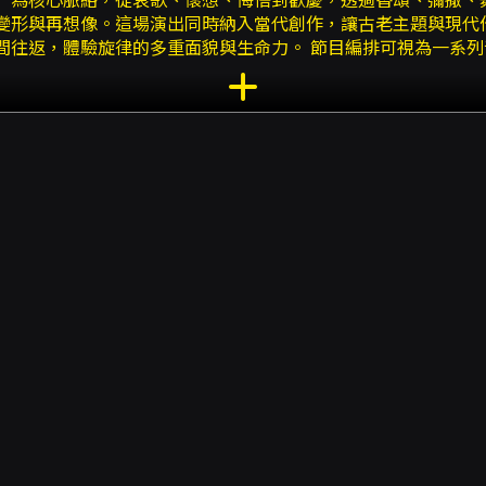
」為核心脈絡，從哀歌、懷想、悔悟到歡慶，透過香頌、彌撒、
變形與再想像。這場演出同時納入當代創作，讓古老主題與現代
往返，體驗旋律的多重面貌與生命力。 節目編排可視為一系列音樂
oire〉與其相關模組的彌撒與幻想曲，呈現記憶與懷想的層次；若斯坎
復興聲音的深處；雙重性（Duality）段落藉由帕凡舞曲、
erpsichore）段落則以普雷托留斯等作曲家的帕望舞曲及加
及其相關改編與2025年創作之合奏組曲，將古典聲響與當代作曲語彙並
從個別旋律到集體聲響的音樂弧線。 對於關心早期音樂、直笛（木笛
e practice）的觀眾而言，這場演出具有多層次的觀賞價值。首先，The
奏質地能明確呈現文藝復興時期聲響的特色，對於希望理解合奏
香頌、彌撒、舞曲與器樂變奏，既保留早期音樂的儀式感與形式
旋律的延伸與語彙更新。 此外，節目中特別標示的曲目與作曲家（如 Pi
、Cristóbal de Morales、Michael Praetorius、Giro
大利與北方的聲音傳統，各地對同一旋律或主題的處理方式呈現
出不僅是聆聽音樂會，亦是一堂聲響語彙與演奏詮釋的現場課程
禮讚，從個人反思到集體慶典—這樣的弧線使整場演出既有歷史
音樂原典聲響、觀察直笛合奏編制變化、以及感受古今創作如何
用卡、Apple Pay、Google Pay、ATM 轉帳。購買前請
。 - 分銷點購買：可使用現金或信用卡於指定分銷點購票。 - 超商