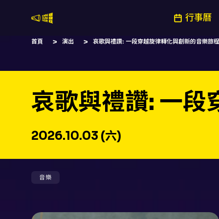
行事曆
嚷嚷社
首頁
演出
哀歌與禮讚: 一段穿越旋律轉化與創新的音樂旅
哀歌與禮讚: 一
2026.10.03 (六)
音樂