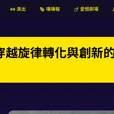
演出
嚷嚷報
愛恨劇場
程
段穿越旋律轉化與創新