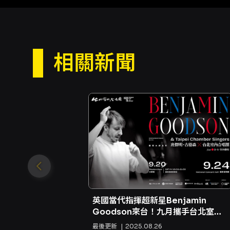
相關新聞
英國當代指揮超新星Benjamin
Goodson來台！九月攜手台北室內
合唱團共創音樂饗宴✨🎼🎶
最後更新
2025.08.26