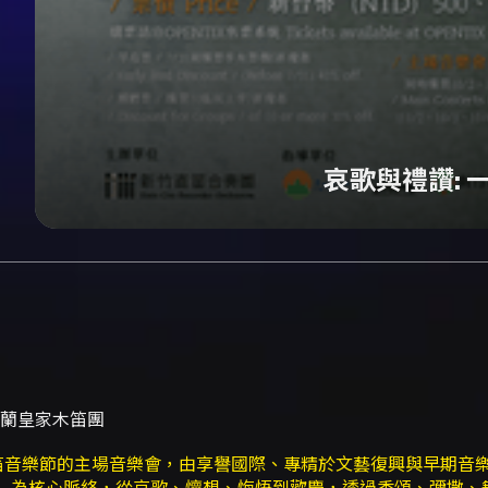
哀歌與禮讚:
c 荷蘭皇家木笛團
樂節的主場音樂會，由享譽國際、專精於文藝復興與早期音樂表現的 Th