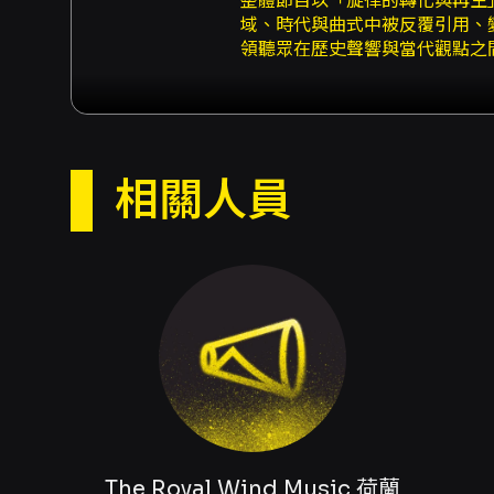
整體節目以「旋律的轉化與再生
域、時代與曲式中被反覆引用、
領聽眾在歷史聲響與當代觀點之間
程，接續以以〈Doulce Mem
將哀感、懺悔與悔悟之情推向文藝
互關係；喜悅與舞曲（Joy: T
〈Susanne un jour〉
主題變奏收束，完成從沉思到重生、
相關人員
informed performanc
奏聞名，其音色安排、配器與合
得的現場範例。其次，曲目涵蓋
聽眾能在「熟悉」與「陌生」之間感受
Lassus、Josquin de Prez
的切入點，從西班牙、法國到義
究者及早期音樂愛好者，本場演
功能與情感上的流動—從哀歌到
點。對希望在現場體驗文藝復興
廣的聆聽經驗。
購票與取票 - 網路購買：可使用信
注意事項
文化幣折抵」，該折扣僅限網路購買
The Royal Wind Music 荷蘭