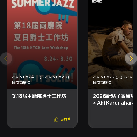
申請網站，勾選「2. ATM 轉帳購票退費申請」並
填寫資料；OPENTIX 將於申請後 14 天內退款至
指定帳戶。 - 信用卡 / 文化幣（系統自動退
款）：系統將於活動結束後 10 日內自動退刷至原
信用卡或文化幣帳戶；如為信用卡支付，請於 10
日後洽信用卡公司確認。 - 保證金退還行政處理
費：每張退票收取 50 元保證金退還行政處理
費，剩餘保證金依原付款方式退還。 購票與取票
- 購票方式：網路購買（信用卡、Apple Pay、
Google Pay、ATM 轉帳），購買前請先加入會
員。此節目無法於 OPENTIX 服務處、分銷點或
超商購買。 - 取票方式：本節目僅提供電子票。
2026.08.24 (一) - 2026.08.30 (日)
國家兩廳院
國家兩廳院
退換與注意事項 - 退票期限：最遲須在活動日 1
日前辦理，逾期無法受理。 - 若購票時使用文化
第18屆兩廳院爵士工作坊
2026新點子實驗場
幣或點數折抵，退票時系統將退還折抵之文化
× Ahi Karunahar
幣；已逾使用效期之文化幣、點數或優惠券，
Mourning Afte
OPENTIX 無法返還或展延。 - 優惠組合或套票
現
之退票規則請依原購票說明辦理，套票通常需整
我想看
套辦理退票，且有特殊期限限制。 - 如遇節目主
要表演人員或主要節目內容於預定表演前發生變