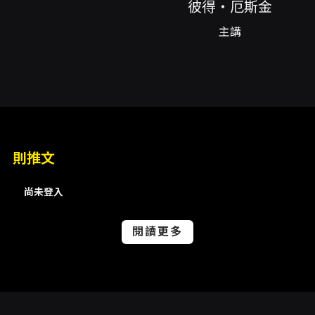
彼得・厄斯金
與詮釋手法。 對於想深入理解鼓手在樂團中功能
與表現策略的觀眾，本次旁聽席具高度觀賞與學
主講
習價值。大師班通常包含示範演奏、即興互動、
指導樂手的練習技巧與現場演奏調整，參與者能
直接聆聽大師如何在不同樂句中處理音色、聲量
層次、節奏鋪陳與與其他樂器的對話方式。尤其
對於鼓手、打擊樂學生或專注於爵士演奏語彙的
聽眾，觀察厄斯金如何處理刷奏、拍點、揚抑與
時間感，能帶來即時可用的音樂感知提升與技術
啟發。 從教育價值來看，觀摩大師課能補足日常
則推文
練習與個別學習中難以獲得的「現場修正」與
「情境應對」經驗。當演奏進入合奏語境，許多
尚未登入
細節（例如如何在不搶走旋律的前提下維持推進
力、如何運用小動作建立段落連貫性、如何在即
興中保持敘事性）都是書本或錄音難以完整呈現
閱讀更多
的面向。厄斯金長期在演奏與錄音領域的實務經
驗，與其在音色控制與音樂敘事上的見解，特別
適合透過大師班的示範性教學來傳達，讓旁聽者
理解專業幕後的判斷依據與處理細節。 本次旁聽
席採免費（收取保證金）之方式提供，一方面保