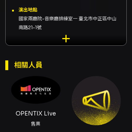
演出地點
國家兩廳院-音樂廳排練室一 臺北市中正區中山
南路21-1號
演出團隊
售票OPENTIX Live、主講彼得・厄斯金
內容簡介
相關人員
彼得·厄斯金爵士鼓大師班（旁聽席）提供一次近
距離觀察當代爵士鼓演奏與教學脈絡的特殊機
會。彼得·厄斯金（Peter Erskine）是國際樂壇
極具代表性的鼓手之一，從四歲開始打鼓，跨越
融合爵士、現代爵士與搖滾等多元領域，參與製
作與錄製大量專輯與配樂，並曾兩度獲得葛萊美
獎肯定。多年職業演出與教學經驗，使他在節
OPENTIX Live
奏、音色控制與樂句敘事方面具備深厚的技術與
音樂哲學，本場大師班即以此為主軸，由厄斯金
售票
親自指導入選的爵士重奏樂團，公開示範其教學