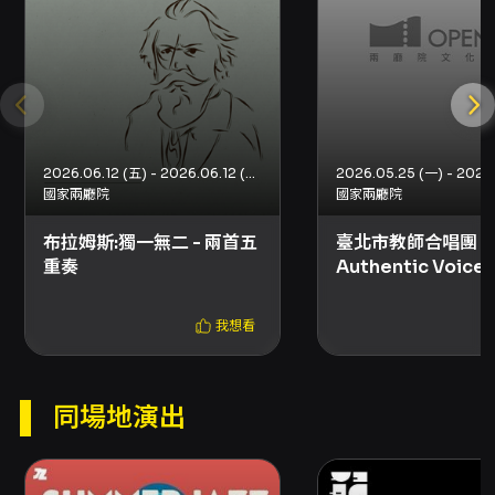
感受深度。
注意事項
報到與入場 - 已報名觀眾請至國家音樂廳地下室
演職人員出入口辦理報到與驗票後入場。 - 本活
動僅限於 Opentix 網站完成報名並購買【凱基雋
永饗宴 2026兩廳院夏日爵士 彼得.厄斯金爵士五
2026.06.12 (五) - 2026.06.12 (五)
重奏《空中漫步》】票券者參加，不接受現場報
國家兩廳院
國家兩廳院
名，未購票者無法入場。 - 活動報到時須出示實
體票券、電子票券或其他購買證明，供工作人員
布拉姆斯:獨一無二 - 兩首五
臺北市教師合唱團《
核對資格。 - 未完成購票但已報名者，將無法參
重奏
Authentic Voice
與本活動，其所繳交之保證金將於活動後全額退
還。 攝影與語言 - 本活動將進行現場攝影，參與
我想看
即同意無償授權國家兩廳院將照片作為推廣及行
銷素材使用。 - 本活動演講以英文為主，提供英
中口譯協助。 保證金與退費（旁聽席機制） - 講
座免費參與，但收取保證金新台幣200元；保證
同場地演出
金將於您全程參與並完成驗票後全額退還。 - 退
還方式： - ATM 轉帳（需自行申請）：請於活動
舉辦日結束後 10 日內前往 OPENTIX 線上退費