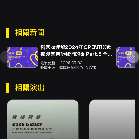
證名額的慎重使用，另一方面讓真正有意願全程
參與的觀眾能進場學習。參加資格限定於已於
OPENTIX 完成購買指定演出票券者，因此旁聽
席與主舞台演出形成連動的觀演體驗：先購票觀
賞「凱基雋永饗宴 2026兩廳院夏日爵士 彼得.厄
相關新聞
斯金爵士五重奏《空中漫步》」的觀眾，得以報
名旁聽大師班，得以從演出延伸至教學與討論的
獨家📣速解2024年OPENTIX數
學習場域，整體安排對於想完整理解演出內涵與
據沒有告訴我們的事 Part.3 全台
創作脈絡的觀眾具有加乘效果。 此外，本活動現
票房爆棚，他們卻被市場拋棄？
場將進行攝影，用於主辦單位推廣與行銷素材；
最後更新
2025.07.02
網嘆：真的撐不下去了……
新聞來源
嚷嚷社ANNOUNCER
活動提供英中口譯協助（演出語言為英文），有
助於非英語母語的觀眾理解大師的口頭說明與教
學重點。主辦單位並保留活動異動權利，報名與
相關演出
參與時請留意主辦公告與 OPENTIX 平台通知。
總結而言，彼得·厄斯金的大師班旁聽席並非僅為
觀看名家表演，而是提供一次深入理解專業鼓手
如何在即興與合奏中實踐音樂敘事、音色管理與
節奏設計的實境教學機會。對於鼓手、爵士樂學
習者、音樂教師與熱心的爵士樂愛好者，這場活
動能提供令人具體受益的觀察範例與啟發，並透
過與主舞台演出之連結，延伸觀演的學習層次與