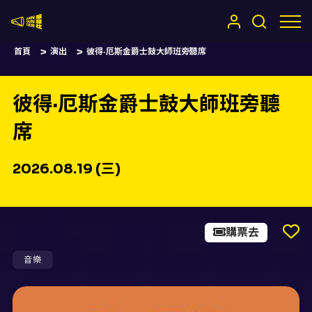
嚷嚷社
首頁
演出
彼得·厄斯金爵士鼓大師班旁聽席
彼得·厄斯金爵士鼓大師班旁聽
席
2026.08.19 (三)
購票去
音樂