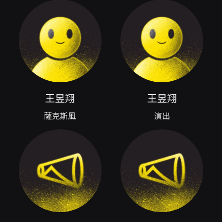
奏與室內樂交織的形式安排，透過獨奏曲與鋼琴
合奏的相互呼應，帶領聽眾穿梭於法國音樂的不
同時代與氣質。節目承續先前「法國作品集 I」的
策劃脈絡，延伸出第二輯選曲，強調從法國音樂
的視角切入其他音樂風格與語言的解讀。 演出曲
目選自多位法國與法式風格的作曲家，曲目列表
包含 Jean Charles Richard 的 Bab
Boujloud、César Franck 的 Sonata en La
majeur、Alfred Desenclos 的 Prelude,
王昱翔
王昱翔
cadence et Finale、Vincent David 的 L’eveil
de la toupie、Denis Bédard 的 Fantaisie
薩克斯風
演出
Pour Saxophone Soprano，以及 Georges
Bizet 的 Fantaisie sur Carmen（Atsushi
Yamanaka 編曲）等作品。這些曲目既具獨奏展
現性，也富含室內樂互動的細節，從爵士色彩、
後浪漫主義的抒情寫法，到為薩克斯風量身訂做
的幻想曲式作品，各具風格與技術挑戰，能完整
呈現薩克斯風在法式語境中的多樣面貌。 王昱翔
在演奏上將透過音色變化、句法處理與節奏感的
掌握來詮釋法式作品特有的韻味；伊藤富美惠則