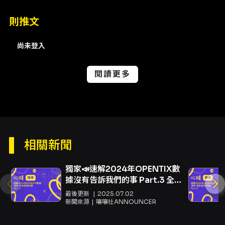
不僅是技術與音樂性表現的舞台，也是一次深入
則推文
法國作品語彙、理解薩克斯風在不同曲式中角色
的聽覺旅程。
尚未登入
注意事項
演出與入場相關規則 - 開放入場時間：演出前 30
閱讀更多
分鐘開始開放入場。 - 演出全長：約 120 分鐘
（含中場休息約 20 分鐘）。 - 演出錄影：本場
次演出中同步進行錄影錄音，請觀眾留意攝錄相
關安排並配合現場工作人員指示。 - 建議年齡：
建議 7 歲以上觀賞。 票價、購票與折扣 - 票價：
500 / 800 / 1,000 元。 - 售票起始：
相關新聞
2026/7/10 (五) 12:00 起於 OPENTIX 平台開
賣。 - 提供電子票。部分票種與服務（如輪椅
席）可能無法於超商購票。 折扣方案（依主辦公
獨家📣速解2024年OPENTIX數
告為準） - 7/10-8/10 購票享早鳥 8 折優惠。 -
據沒有告訴我們的事 Part.3 全台
學生購票享 7 折優惠（入場請出示有效學生證
票房爆棚，他們卻被市場拋棄？
最後更新
2025.07.02
明）。 - 衛武營會員（含無限卡、生活卡及青年
網嘆：真的撐不下去了……
新聞來源
嚷嚷社ANNOUNCER
卡）享 9 折優惠。 - 65 歲以上長者購票享 7 折
優惠（入場請出示證明）。 - 身心障礙者及其必