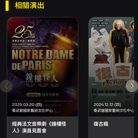
要陪同者 1 人憑證購票享 5 折優惠（入場請出示
相關演出
身心障礙手冊，陪同者須與身障者同時入場）。
- OPENTIX 平台文化幣／點數使用相關：使用
100 點（含）以上文化幣折抵票價者，可享平台
活動優惠（如成年禮金青年席位、青年席位
等），相關席位與名額為每場限量，使用時請留
意平台規定與入場證件要求。 購票方式與取票 -
網路購買：可使用信用卡、Apple Pay、
Google Pay、ATM 轉帳等；購買前請先加入
OPENTIX 會員。 - 分銷點購買：可於
OPENTIX 指定分銷點以現金或信用卡購買。 -
超商購票：7-ELEVEN ibon、全家 FamiPort、
萊爾富 Life-ET（僅提供電腦自動選位，每筆訂
單最多可訂購或領取 8 張票券；每張票券於超商
取票需支付 10 元手續費）。 - 取票方式：實際可
2025.03.20 (四)
2024.12.12 (四)
選取的取票方式請以結帳頁面顯示為準，若需不
衛武營國家藝術文化中心
衛武營國家藝術文化中心
同取票方式請分次購買。 - 國內郵寄：另收 50
元郵資（如適用）。 退換票、退費規則 - 退票期
經典法文音樂劇《鐘樓怪
復古瘋
限：最遲須於演出日 10 日前（不含演出日）辦
人》演員見面會
理，逾期恕無法受理。 - 退票手續費：每張退票