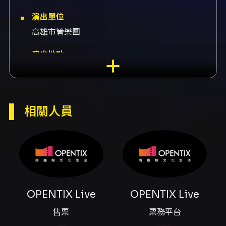
演出單位
高雄市管樂團
演出地點
衛武營國家藝術文化中心-表演廳 高雄市鳳山區
三多一路1號
演出團隊
相關人員
售票OPENTIX Live、票務平台OPENTIX
Live、薩克斯風王昱翔、演出王昱翔、鋼琴伊藤
富美惠、演出伊藤富美惠、伴奏伊藤富美惠
內容簡介
本場音樂會由旅法歸國的薩克斯風演奏家王昱翔
OPENTIX Live
OPENTIX Live
攜手旅居法國的日籍鋼琴家伊藤富美惠（Fumie
Ito），以法國作曲家的作品為主軸，呈現法式音
售票
票務平台
樂與薩克斯風之間豐富的語彙與風格。演出以獨