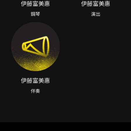
以旅居法國、並擔任巴黎高等音樂院薩克斯風班
伊藤富美惠
伊藤富美惠
專用伴奏的專業背景，與演奏者在室內樂互動上
鋼琴
演出
形成緊密、細膩的合作。整場音樂會除獨奏技巧
的展現外，更重視樂句之間的對話、鋼琴與薩克
斯風在音色與和聲上的平衡，以及對作品內在詩
意與戲劇性的挖掘。 對觀眾而言，本場演出提供
多重觀聽價值：一是可見當代演奏者如何把握法
國曲目的不同歷史語彙；二是能欣賞到單簧管家
族外，薩克斯風在現代音樂會中擔綱獨奏與室內
樂角色時的表現力；三是透過編曲與原作的對照
（例如 Bizet 的 Carmen 幻想曲編曲），感受經
典素材經過不同處理後的風格轉換與新詮釋。此
外，本場次演出將同步錄影錄音，提供演出影像
伊藤富美惠
與聲音記錄，對關注演出流通與保存的聽眾具有
伴奏
額外價值。 節目全長約120分鐘（含一段約20分
鐘的中場休息），場次安排在 2026 年 10 月 26
日下午 14:30 於衛武營國家藝術文化中心表演廳
演出。主辦單位保有曲目異動之權利；節目也建
議7歲以上孩童觀賞，適合對古典／室內樂與法國
音樂有興趣的聽眾，以及希望聆聽薩克斯風獨奏
與鋼琴合奏細節的樂迷。整體而言，這場音樂會