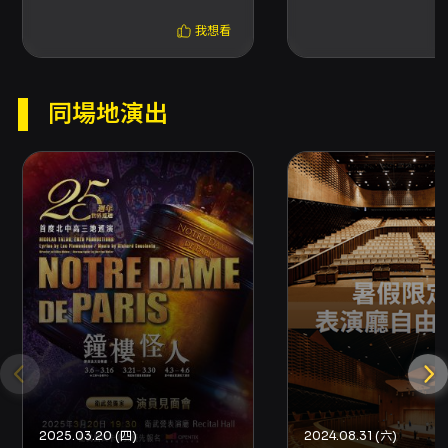
收取票面售價 10% 手續費；換票視同退票，需先
退票後重新購買。 - 申請方式：依付款方式與取
我想看
票狀態不同有對應退票流程，使用 OPENTIX 線
上退訂單功能或依網站指示辦理；以 ATM 轉帳
或現金購票之退票，退款作業將於符合退票規則
同場地演出
後處理並轉帳至所提供帳戶，刷卡購票之退票款
項將退還至原刷卡帳戶。 - 已取紙本票者亦可選
擇臨櫃退票或郵寄退票，郵寄退票以郵戳為憑，
相關流程請依 OPENTIX 官網說明辦理。 - 若使
用文化幣或點數折抵購票，退票時系統將先退還
折抵之文化幣與點數（扣除手續費後依序退
回），若文化幣或點數已逾使用效期則無法返還
或展延。 其他注意事項 - 如本節目因故取消、延
期或主要演出人員／節目內容在預定演出前發生
變動，相關退票機制或處理方式將公告於本節目
頁面；若主辦未提供退款機制者，持信用卡購票
之消費者得向原發卡銀行申請信用卡爭議款退款
（依相關規定辦理）。 - 超商購票、分銷點與網
路購票之可用優惠及限制，請以購票時平台或票
務頁面顯示之資訊為準。 主辦單位聯絡資訊 - 主
2025.03.20 (四)
2024.08.31 (六)
辦：高雄市管樂團，聯絡電話於票務頁面或主辦