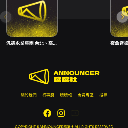
汎德永業集團 台北、高雄保時捷中心
夜魚音
關於我們
行事曆
嚷嚷報
會員專區
搜尋
COPYRIGHT ©ANNOUNCER嚷嚷社 ALL RIGHTS RESERVED