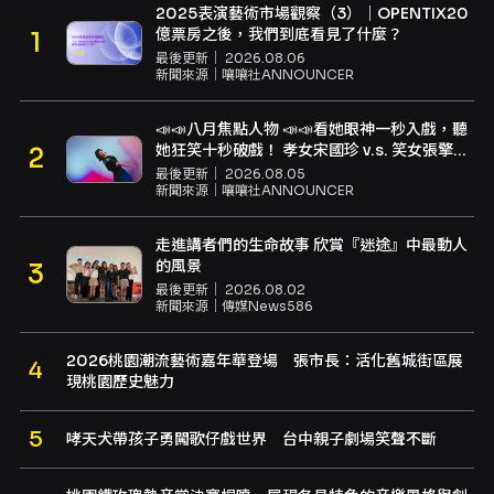
2025表演藝術市場觀察（3）｜OPENTIX20
億票房之後，我們到底看見了什麼？
最後更新｜
2026.08.06
新聞來源｜
嚷嚷社ANNOUNCER
📣📣八月焦點人物 📣📣看她眼神一秒入戲，聽
她狂笑十秒破戲！ 孝女宋國珍 v.s. 笑女張擎
佳：本是同根生，相約壓車別太急
最後更新｜
2026.08.05
新聞來源｜
嚷嚷社ANNOUNCER
走進講者們的生命故事 欣賞『迷途』中最動人
的風景
最後更新｜
2026.08.02
新聞來源｜
傳媒News586
2026桃園潮流藝術嘉年華登場 張市長：活化舊城街區展
現桃園歷史魅力
哮天犬帶孩子勇闖歌仔戲世界 台中親子劇場笑聲不斷