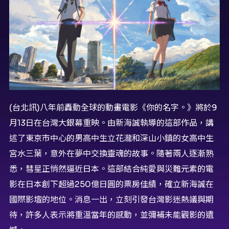
(台北訊)八年前轟動全球的動畫電影《你的名字。》將於9
月13日在台灣大銀幕重映。由新海誠執導的這部作品，講
述了東京市中心的男高中生立花瀧和深山小鎮的女高中生
宮水三葉，意外在夢中交換靈魂的故事。隨著兩人逐漸熟
悉，彗星正悄然逼近日本。這部結合純愛與災難元素的電
影在日本創下超過250億日圓的票房佳績，確立新海誠在
國際影壇的地位。消息一出，立刻引發台灣影迷熱議與期
待，許多人表示將重溫當年的感動，並彌補未能觀影的遺