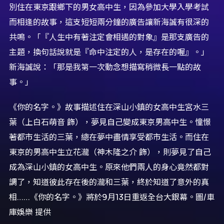
別住在東京跟鄉下的男女高中生，因為參加大學入學考試
而相逢的故事，這支短短兩分鐘的廣告讓新海誠有很深的
共鳴。「『人生中有著注定會相遇的對象』是那支廣告的
主題，換句話說就是『命中注定的人，是存在的喔』。」
新海誠說：「那是我第一次動念想描寫稍微長一點的故
事。」
《你的名字。》故事描述住在深山小鎮的女高中生宮水三
葉（上白石萌音 飾），夢見自己變成東京男高中生。憧憬
著都市生活的三葉，總在夢中盡情享受都市生活。而住在
東京的男高中生立花瀧（神木隆之介 飾），則夢見了自己
成為深山小鎮的女高中生。原來他們兩人的身心竟然都對
調了，知道彼此存在後的瀧和三葉，終於知道了意外的真
相……《你的名字。》將於9月13日重返全台大銀幕。圖/車
庫娛樂 提供