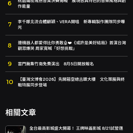
桃園鐵玫瑰熱音賞決賽揭曉 展現各具特色的音樂風格與創
作能量
李千娜北流合體顧穎、VERA開唱 新專輯製作團隊同步曝
光
連機器人都愛得比你勇敢🤖❤️《或許是美好結局》首演台灣
觀眾爆哭 周家寬喊「好想挑戰」
雲門舞集竹南免費演出 8月5日開放報名
【臺灣文博會2026】先開箱空總古蹟大樓 文化策展與終
戰特展同步登場
相關文章
全台最高影城盛大開幕！ 王牌映画影城 8/21試營運