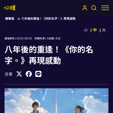
嚷嚷社
嚷嚷報
八年後的重逢！《你的名字。》再現感動
小
中
大
最後更新 |
2024.08.20
新聞來源 |
大成報-生活
八年後的重逢！《你的名
字。》再現感動
分享