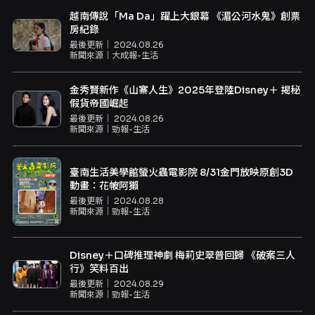
越南傳說「Ma Da」躍上大銀幕 《湄公河水鬼》創票
房紀錄
最後更新｜
2024.08.26
新聞來源｜
大成報-生活
金秀賢新作《山寨人生》2025年登陸Disney＋ 揭秘
假貨帝國崛起
最後更新｜
2024.08.26
新聞來源｜
勁報-生活
臺南生活美學館螢火蟲電影院 8/31金門放映原創3D
動畫：花帔阿獺
最後更新｜
2024.08.28
新聞來源｜
勁報-生活
Disney＋口碑推理神劇 梅莉史翠普回歸 《破案三人
行》笑料百出
最後更新｜
2024.08.29
新聞來源｜
勁報-生活