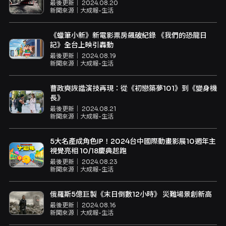
最後更新｜
2024.08.20
新聞來源｜
大成報-生活
《蠟筆小新》新電影票房飆破紀錄 《我們的恐龍日
記》全台上映引轟動
最後更新｜
2024.08.19
新聞來源｜
大成報-生活
曹政奭詼諧演技再現：從《初戀築夢101》到《變身機
長》
最後更新｜
2024.08.21
新聞來源｜
大成報-生活
5大名產成角色IP！2024台中國際動畫影展10週年主
視覺亮相 10/18慶典起跑
最後更新｜
2024.08.23
新聞來源｜
大成報-生活
俄羅斯5億巨製《末日倒數12小時》 災難場景創新高
最後更新｜
2024.08.16
新聞來源｜
大成報-生活