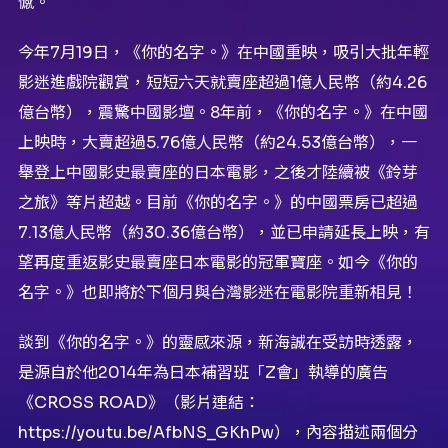
憾。
今年7月19日，《你的名字。》在中國重映，吸引大批年輕
影迷進戲院觀賞，短短六天就賣座超過1億人民幣（約4.26
億台幣），震驚中國影壇。8年前，《你的名字。》在中國
上映時，大賣超過5.76億人民幣（約24.53億台幣），一
舉登上中國影史最賣座的日本電影，之後才陸續被《鈴芽
之旅》等片超越。目前《你的名字。》的中國票房已超過
7.13億人民幣（約30.36億台幣），並已申請延長上映，有
望再度重返影史最賣座日本電影的冠軍寶座。如今《你的
名字。》也即將於下個月與台灣影迷在電影院重新相見！
談到《你的名字。》的靈感來源，新海誠在受訪時透露，
是源自於他2014年為日本補習班「Z會」執導的廣告
《CROSS ROAD》（影片連結：
https://youtu.be/AfbNS_GKhPw），內容描述兩個分