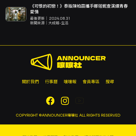
《可恨的初戀！》泰版陳柏霖攜手娜塔妮查演繹青春
愛情
最後更新｜
2024.08.31
新聞來源｜
大成報-生活
關於我們
行事曆
嚷嚷報
會員專區
搜尋
COPYRIGHT ©ANNOUNCER嚷嚷社 ALL RIGHTS RESERVED