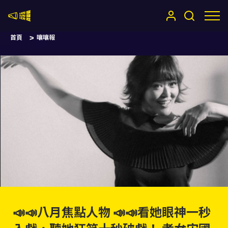
嚷嚷社
首頁
嚷嚷報
📣📣八月焦點人物 📣📣看她眼神一秒