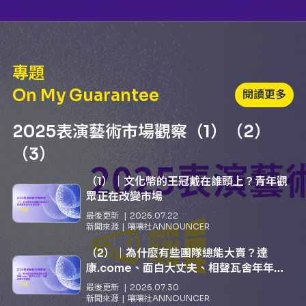
專題
On My Guarantee
閱讀更多
2025表演藝術市場觀察（1）（2）
（3）
（1）｜文化幣的王冠戴在誰頭上？青年觀
眾正在改變市場
最後更新
2026.07.22
新聞來源
嚷嚷社ANNOUNCER
（2）｜為什麼有些團隊總能大賣？達
康.come、面白大丈夫、相聲瓦舍年年霸
榜
最後更新
2026.07.30
新聞來源
嚷嚷社ANNOUNCER