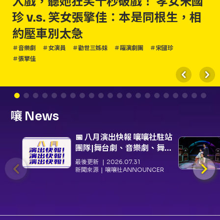
入戲，聽她狂笑十秒破戲！ 孝女宋國
珍 v.s. 笑女張擎佳：本是同根生，相
約壓車別太急
＃音樂劇
＃女演員
＃勸世三姊妹
＃躍演劇團
＃宋國珍
＃張擎佳
嚷 News
📅 八月演出快報 嚷嚷社駐站
團隊|舞台劇、音樂劇、舞
蹈、音樂推薦
最後更新
2026.07.31
新聞來源
嚷嚷社ANNOUNCER