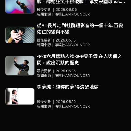
戲，聽她狂笑十秒破戲！ 孝女宋國珍 v.s.
笑女張擎佳：本是同根生，相約壓車別太急
最後更新
2026.08.05
新聞來源
嚷嚷社ANNOUNCER
從YT長片走到社群短影音的一個十年 百變
佑仁的變與不變
最後更新
2026.06.15
新聞來源
嚷嚷社ANNOUNCER
📣📣六月焦點人物📣📣莫子儀 在人與偶之
間，說出沉默的歷史
最後更新
2026.06.15
新聞來源
嚷嚷社ANNOUNCER
李夢純：純粹的夢 得清醒地做
最後更新
2026.05.19
新聞來源
嚷嚷社ANNOUNCER