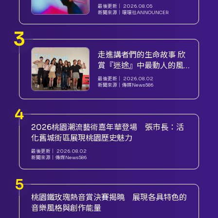
笑十秒破戲！ 孝女宋國珍
最後更新｜
2026.08.05
v.s. 笑女張擎佳：本是同根
新聞來源｜
嚷嚷社ANNOUNCER
生，相約壓車別太急
走進講者們的生命故事 欣
賞『迷途』中最動人的風
景
最後更新｜
2026.08.02
新聞來源｜
傳媒News586
2026桃園潮流藝術嘉年華登場 張市長：活
化舊城街區展現桃園歷史魅力
最後更新｜
2026.08.02
新聞來源｜
傳媒News586
桃園鐵玫瑰熱音賞決賽揭曉 展現各具特色的
音樂風格與創作能量