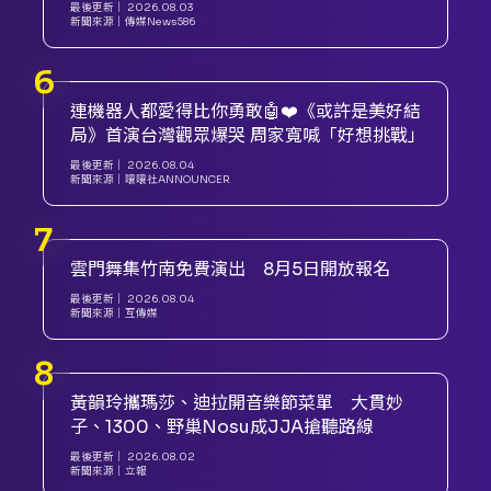
最後更新｜
2026.08.03
新聞來源｜
傳媒News586
連機器人都愛得比你勇敢🤖❤️《或許是美好結
局》首演台灣觀眾爆哭 周家寬喊「好想挑戰」
最後更新｜
2026.08.04
新聞來源｜
嚷嚷社ANNOUNCER
雲門舞集竹南免費演出 8月5日開放報名
最後更新｜
2026.08.04
新聞來源｜
互傳媒
黃韻玲攜瑪莎、迪拉開音樂節菜單 大貫妙
子、1300、野巢Nosu成JJA搶聽路線
最後更新｜
2026.08.02
新聞來源｜
立報