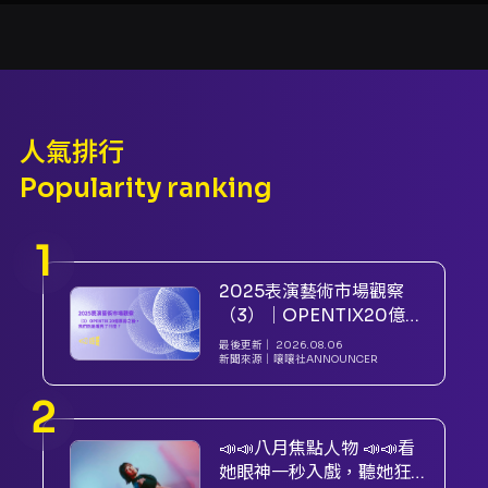
人氣排行
Popularity ranking
2025表演藝術市場觀察
（3）｜OPENTIX20億票
房之後，我們到底看見了
最後更新｜
2026.08.06
什麼？
新聞來源｜
嚷嚷社ANNOUNCER
📣📣八月焦點人物 📣📣看
她眼神一秒入戲，聽她狂